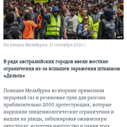
Learning English
СОЦИАЛЬНЫЕ СЕТИ
На улицах Мельбурна, 21 сентября 2021 г.
Языки
В ряде австралийских городов ввели жесткие
ограничения из-за вспышек заражения штаммом
«Дельта»
Полиция Мельбурна во вторник применила
перцовый газ и резиновые пули для разгона
приблизительно 2000 протестующих, которые
нарушили эпидемиологические ограничения и
вышли на улицы, заблокировав оживленную
автостраду, испортив имущество и ранив трех