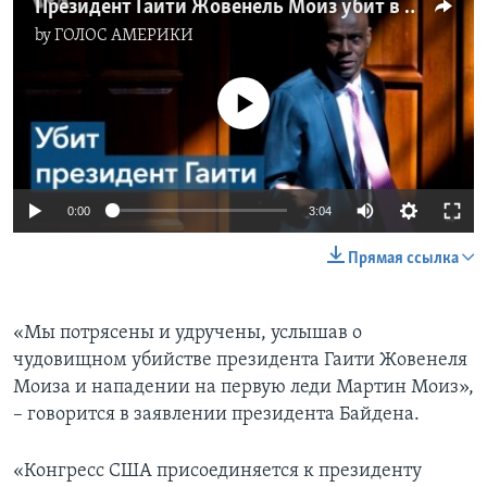
Президент Гаити Жовенель Моиз убит в своей резиденции
by
ГОЛОС АМЕРИКИ
No media source currently available
0:00
3:04
Прямая ссылка
«Мы потрясены и удручены, услышав о
чудовищном убийстве президента Гаити Жовенеля
Моиза и нападении на первую леди Мартин Моиз»,
– говорится в заявлении президента Байдена.
«Конгресс США присоединяется к президенту