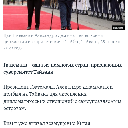
Learning English
СОЦИАЛЬНЫЕ СЕТИ
Цай Иньвэнь и Алехандро Джамматтеи во время
церемонии его приветствия в Тайбэе, Тайвань, 25 апреля
2023 года.
Языки
Гватемала – одна из немногих стран, признающих
суверенитет Тайваня
Президент Гватемалы Алехандро Джамматтеи
прибыл на Тайвань для укрепления
дипломатических отношений с самоуправляемым
островам.
Визит уже вызвал возмущение Китая.