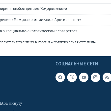
творены особождением Ходорковского
peace: «Нам дали амнистию, а Арктике – нет»
в о «социально-экологическом варварстве»
олитзаключенных в России – политическая оттепель?
Ы
СОЦИАЛЬНЫЕ СЕТИ
А за минуту