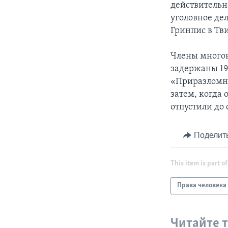
действительн
уголовное дел
Гринпис в Тви
Члены многон
задержаны 19
«Приразломна
затем, когда
отпустили до 
Поделит
This item is part of
Права человека
Читайте 