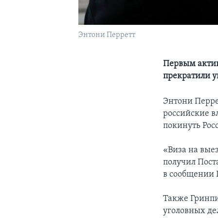
Энтони Перретт
Первым актив
прекратили у
Энтони Перре
российские в
покинуть Росс
«Виза на вые
получил Поста
в сообщении 
Также Гринпи
уголовных де