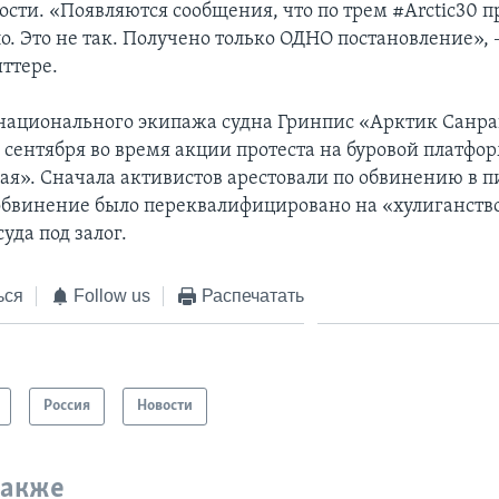
ости. «Появляются сообщения, что по трем #Arctic30 
о. Это не так. Получено только ОДНО постановление», 
ттере.
ационального экипажа судна Гринпис «Арктик Санра
 сентября во время акции протеста на буровой платфо
я». Сначала активистов арестовали по обвинению в п
 обвинение было переквалифицировано на «хулиганство
суда под залог.
ься
Follow us
Распечатать
Россия
Новости
также