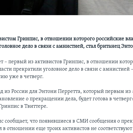
истом Гринпис, в отношении которого российские вл
головное дело в связи с амнистией, стал британец Энт
т – первый из активистов Гринпис, в отношении котор
ласти прекратили уголовное дело в связи с амнистией 
ию уже в четверг.
зд из России для Энтони Перретта, который первым из 
новление о прекращении дела, будет готова в четверг»
Гринпис в Твиттере.
с сообщает, что появившиеся в СМИ сообщения о пр
л в отношении еще троих активистов не соответствуют