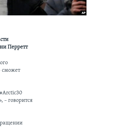
асти
они Перретт
ого
– сможет
#Arctic30
, – говорится
екращении