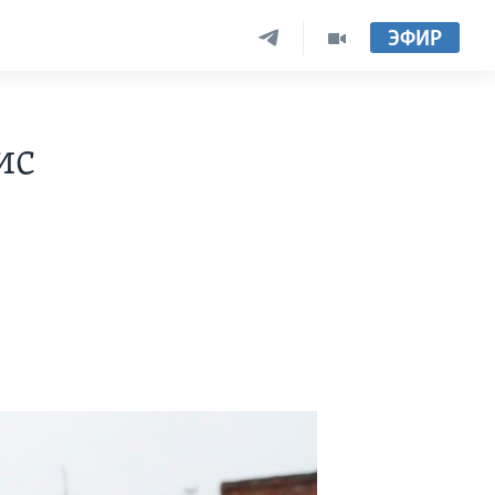
ЭФИР
ис