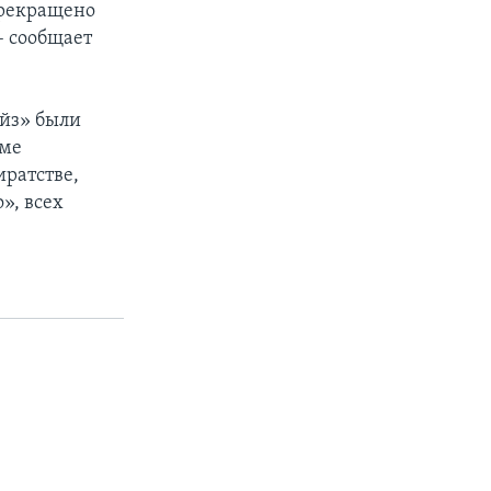
прекращено
– сообщает
йз» были
рме
иратстве,
», всех