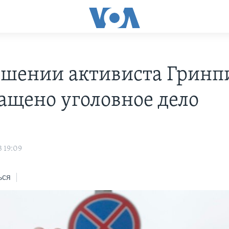
ошении активиста Гринп
ащено уголовное дело
3 19:09
ься