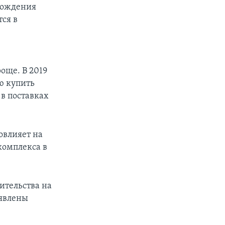
рождения
тся в
още. В 2019
ю купить
в поставках
повлияет на
комплекса в
ительства на
ъявлены