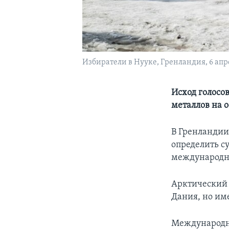
Избиратели в Нууке, Гренландия, 6 апре
Исход голосо
металлов на о
В Гренландии
определить с
международны
Арктический 
Дания, но им
Международны