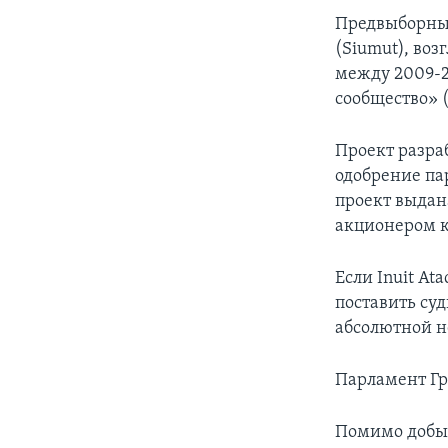
Предвыборные
(Siumut), воз
между 2009-2
сообщество» (I
Проект разра
одобрение па
проект выдан
акционером к
Если Inuit At
поставить су
абсолютной н
Парламент Гр
Помимо добы