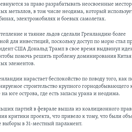
ревнуются за право разрабатывать неосвоенные место
ых металлов, в том числе неодима, который используе
бинах, электромобилях и боевых самолетах.
отепление и таяние льдов сделали Гренландию более
ной для инвестиций, поскольку доступ по морю стал пр
зидент США Дональд Трамп в свое время выдвинул иде
чтобы помочь решить проблему доминирования Китая 
ых элементов.
енландии нарастает беспокойство по поводу того, как 
нируемое строительство крупного горнодобывающего 
на юге острова, где есть запасы урана и неодима.
льших партий в феврале вышла из коалиционного прав
ния критики проекта, что привело к тому, что были об
 выборы в 31-местный парламент.