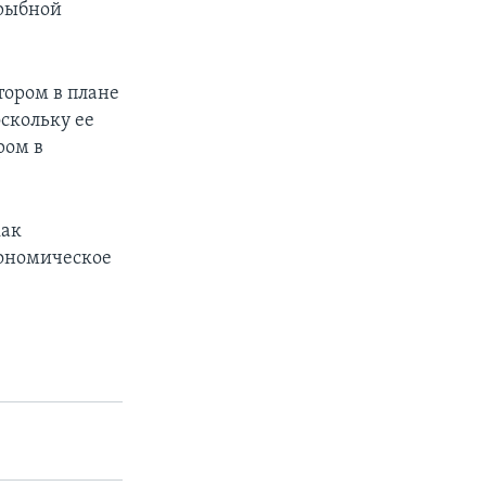
 рыбной
ором в плане
скольку ее
ром в
как
кономическое