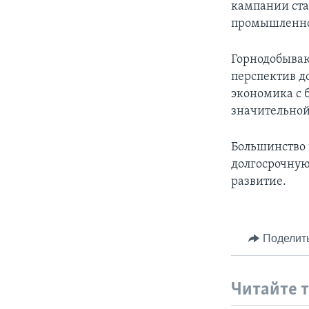
кампании ста
промышленно
Горнодобываю
перспектив д
экономика с 
значительной
Большинство 
долгосрочную
развитие.
Поделит
Читайте 