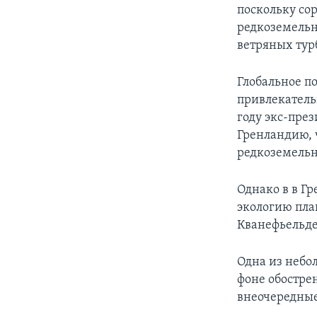
поскольку со
редкоземельн
ветряных тур
Глобальное п
привлекатель
году экс-пре
Гренландию, 
редкоземельн
Однако в в Гр
экологию пла
Кванефьельде 
Одна из небо
фоне обостре
внеочередные