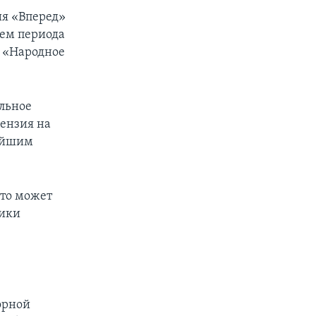
ия «Вперед»
ием периода
и «Народное
льное
цензия на
нейшим
это может
тики
орной