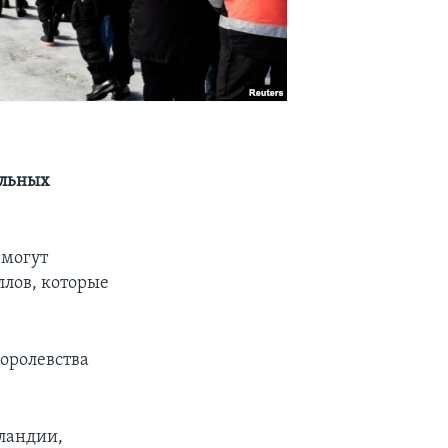
ельных
 могут
лов, которые
Королевства
ландии,