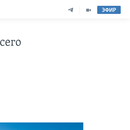
ЭФИР
сего