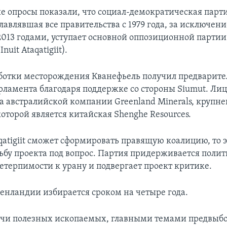
 опросы показали, что социал-демократическая парт
главлявшая все правительства с 1979 года, за исключен
013 годами, уступает основной оппозиционной парти
nuit Ataqatigiit).
ботки месторождения Кванефьель получил предварите
рламента благодаря поддержке со стороны Siumut. Ли
а австралийской компании Greenland Minerals, круп
оторой является китайская Shenghe Resources.
aqatigiit сможет сформировать правящую коалицию, то 
дьбу проекта под вопрос. Партия придерживается поли
етерпимости к урану и подвергает проект критике.
енландии избирается сроком на четыре года.
чи полезных ископаемых, главными темами предвыб