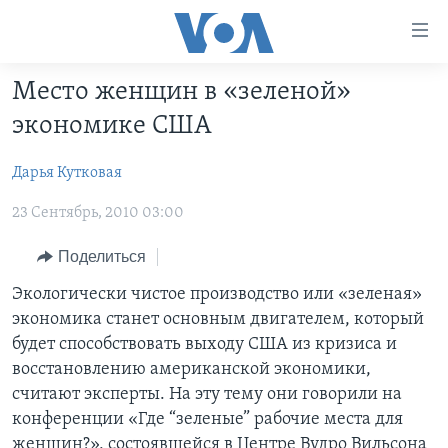
Линки
доступности
Перейти
Место женщин в «зеленой»
на
ГЛАВНОЕ
экономике США
основной
ПРОГРАММЫ
контент
Дарья Кутковая
ПРОЕКТЫ
Перейти
АМЕРИКА
к
23 Сентябрь, 2010 03:00
ЭКСПЕРТИЗА
НОВОСТИ ЗА МИНУТУ
УЧИМ АНГЛИЙСКИЙ
основной
ИНТЕРВЬЮ
ИТОГИ
НАША АМЕРИКАНСКАЯ ИСТОРИЯ
навигации
Поделиться
Перейти
ФАКТЫ ПРОТИВ ФЕЙКОВ
ПОЧЕМУ ЭТО ВАЖНО?
А КАК В АМЕРИКЕ?
Экологически чистое производство или «зеленая»
в
экономика станет основным двигателем, который
ЗА СВОБОДУ ПРЕССЫ
ДИСКУССИЯ VOA
АРТЕФАКТЫ
поиск
будет способствовать выходу США из кризиса и
УЧИМ АНГЛИЙСКИЙ
ДЕТАЛИ
АМЕРИКАНСКИЕ ГОРОДКИ
восстановлению американской экономики,
считают эксперты. На эту тему они говорили на
ВИДЕО
НЬЮ-ЙОРК NEW YORK
ТЕСТЫ
конференции «Где “зеленые” рабочие места для
ПОДПИСКА НА НОВОСТИ
АМЕРИКА. БОЛЬШОЕ ПУТЕШЕСТВИЕ
женщин?», состоявшейся в Центре Вудро Вильсона