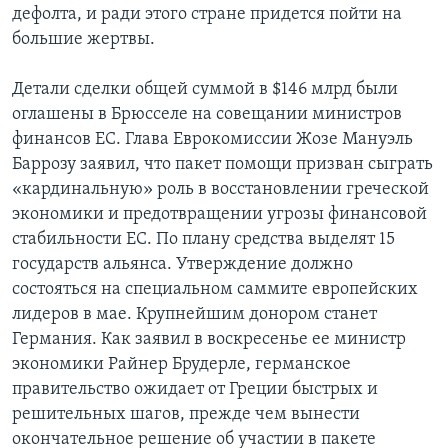
дефолта, и ради этого стране придется пойти на
Learning English
большие жертвы.
Детали сделки общей суммой в $146 млрд были
СОЦИАЛЬНЫЕ СЕТИ
оглашены в Брюсселе на совещании министров
финансов ЕС. Глава Еврокомиссии Жозе Мануэль
Баррозу заявил, что пакет помощи призван сыграть
Языки
«кардинальную» роль в восстановлении греческой
экономики и предотвращении угрозы финансовой
стабильности ЕС. По плану средства выделят 15
государств альянса. Утверждение должно
состояться на специальном саммите европейских
лидеров в мае. Крупнейшим донором станет
Германия. Как заявил в воскресенье ее министр
экономики Райнер Брудерле, германское
правительство ожидает от Греции быстрых и
решительных шагов, прежде чем вынести
окончательное решение об участии в пакете