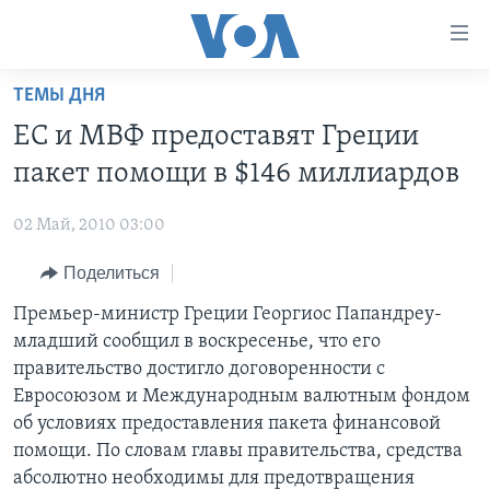
Линки
доступности
Перейти
ТЕМЫ ДНЯ
на
ГЛАВНОЕ
ЕС и МВФ предоставят Греции
основной
ПРОГРАММЫ
контент
пакет помощи в $146 миллиардов
ПРОЕКТЫ
Перейти
АМЕРИКА
к
02 Май, 2010 03:00
ЭКСПЕРТИЗА
НОВОСТИ ЗА МИНУТУ
УЧИМ АНГЛИЙСКИЙ
основной
Поделиться
ИНТЕРВЬЮ
ИТОГИ
НАША АМЕРИКАНСКАЯ ИСТОРИЯ
навигации
Перейти
ФАКТЫ ПРОТИВ ФЕЙКОВ
Премьер-министр Греции Георгиос Папандреу-
ПОЧЕМУ ЭТО ВАЖНО?
А КАК В АМЕРИКЕ?
в
младший сообщил в воскресенье, что его
ЗА СВОБОДУ ПРЕССЫ
ДИСКУССИЯ VOA
АРТЕФАКТЫ
поиск
правительство достигло договоренности с
УЧИМ АНГЛИЙСКИЙ
ДЕТАЛИ
АМЕРИКАНСКИЕ ГОРОДКИ
Евросоюзом и Международным валютным фондом
об условиях предоставления пакета финансовой
ВИДЕО
НЬЮ-ЙОРК NEW YORK
ТЕСТЫ
помощи. По словам главы правительства, средства
ПОДПИСКА НА НОВОСТИ
АМЕРИКА. БОЛЬШОЕ ПУТЕШЕСТВИЕ
абсолютно необходимы для предотвращения