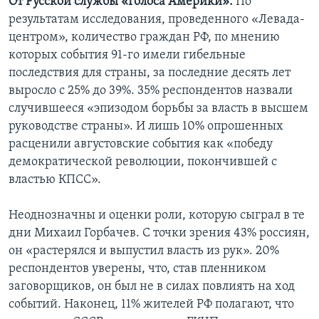
От Русской службы «Голоса Америки»:
По
результатам исследования, проведенного «Левада-
центром», количество граждан РФ, по мнению
которых события 91-го имели гибельные
последствия для страны, за последние десять лет
выросло с 25% до 39%. 35% респондентов назвали
случившееся «эпизодом борьбы за власть в высшем
руководстве страны». И лишь 10% опрошенных
расценили августовские события как «победу
демократической революции, покончившей с
властью КПСС».
Неоднозначны и оценки роли, которую сыграл в те
дни Михаил Горбачев. С точки зрения 43% россиян,
он «растерялся и выпустил власть из рук». 20%
респондентов уверены, что, став пленником
заговорщиков, он был не в силах повлиять на ход
событий. Наконец, 11% жителей РФ полагают, что