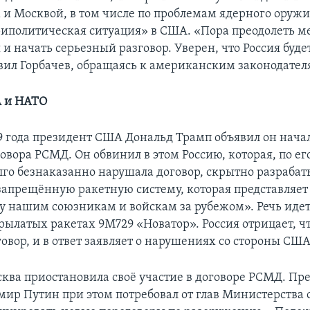
и Москвой, в том числе по проблемам ядерного оружия
риполитическая ситуация» в США. «Пора преодолеть 
и начать серьезный разговор. Уверен, что Россия буде
аявил Горбачев, обращаясь к американским законодател
 и НАТО
19 года президент США Дональд Трамп объявил он нача
овора РСМД. Он обвинил в этом Россию, которая, по ег
го безнаказанно нарушала договор, скрытно разрабат
запрещённую ракетную систему, которая представляет
у нашим союзникам и войскам за рубежом». Речь идет
рылатых ракетах 9М729 «Новатор». Россия отрицает, ч
овор, и в ответ заявляет о нарушениях со стороны США
сква приостановила своё участие в договоре РСМД. Пр
мир Путин при этом потребовал от глав Министерства 