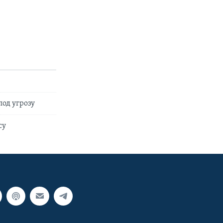
под угрозу
су