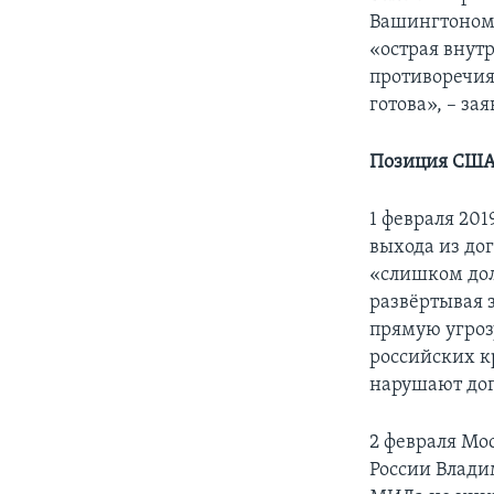
Вашингтоном 
«острая внут
противоречия 
готова», – з
Позиция США
1 февраля 20
выхода из дог
«слишком дол
развёртывая 
прямую угроз
российских к
нарушают дог
2 февраля Мо
России Влади