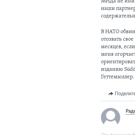
МИДа не иниц
наши партнер
содержательн
В НАТО обвин
отозвать свое
месяцев, есл
меня огорчает
ориентироват
изданию Südd
Геттемюллер.
Поделит
Рад