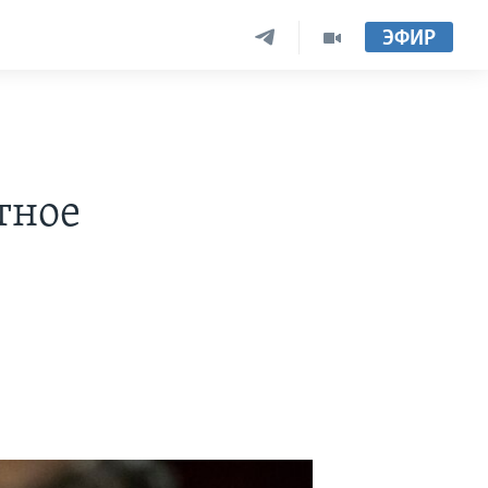
ЭФИР
тное