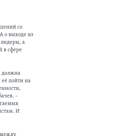
ушений со
А о выходе из
 лидеры, а
й в сфере
, должна
 её пойти на
енности,
бачев. –
агаемых
истам. И
 между