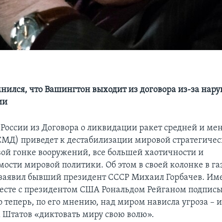
мнился, что Вашингтон выходит из договора из-за нар
ии
России из Договора о ликвидации ракет средней и м
СМД) приведет к дестабилизации мировой стратегиче
вой гонке вооружений, все большей хаотичности и
мости мировой политики. Об этом в своей колонке в га
заявил бывший президент СССР Михаил Горбачев. Им
вместе с президентом США Рональдом Рейганом подписы
 теперь, по его мнению, над миром нависла угроза – 
Штатов «диктовать миру свою волю».