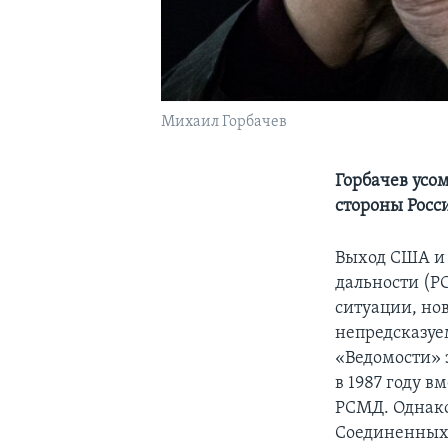
Михаил Горбачев
Горбачев усо
стороны Росс
Выход США и 
дальности (Р
ситуации, но
непредсказуе
«Ведомости» 
в 1987 году 
РСМД. Однако
Соединенных 