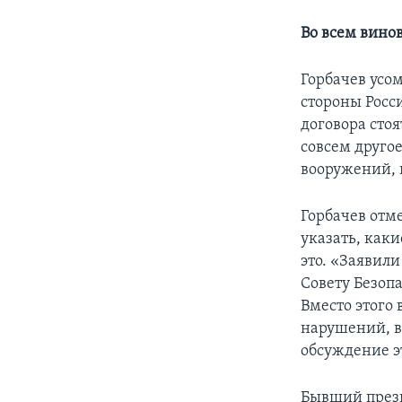
Во всем вино
Горбачев усо
стороны Росс
договора сто
совсем друго
вооружений, 
Горбачев отме
указать, как
это. «Заявил
Совету Безопа
Вместо этого
нарушений, в
обсуждение э
Бывший прези