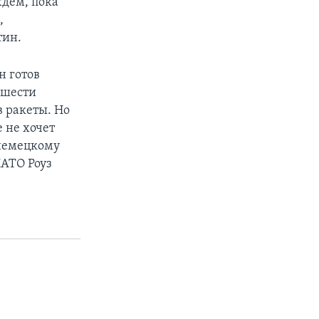
дем, пока
,
тин.
н готов
 шести
в ракеты. Но
 не хочет
 немецкому
НАТО Роуз