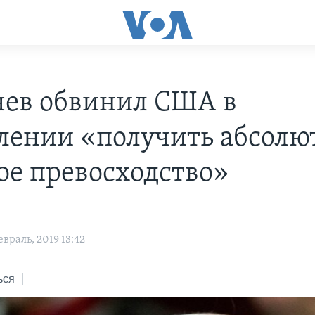
чев обвинил США в
лении «получить абсолю
ое превосходство»
враль, 2019 13:42
ься