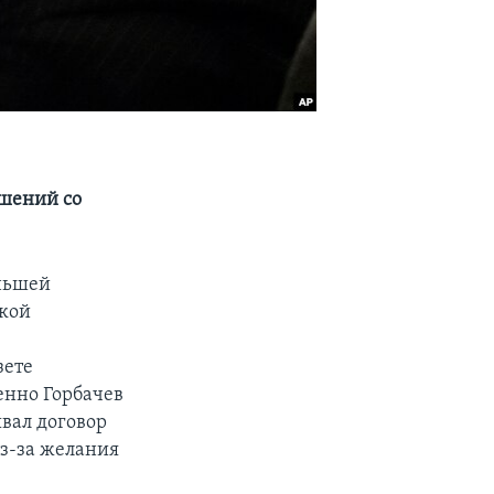
ушений со
еньшей
ской
зете
енно Горбачев
вал договор
из-за желания