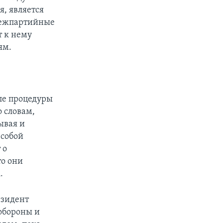
, является
межпартийные
т к нему
ям.
ле процедуры
о словам,
ывая и
 собой
 о
то они
.
езидент
обороны и