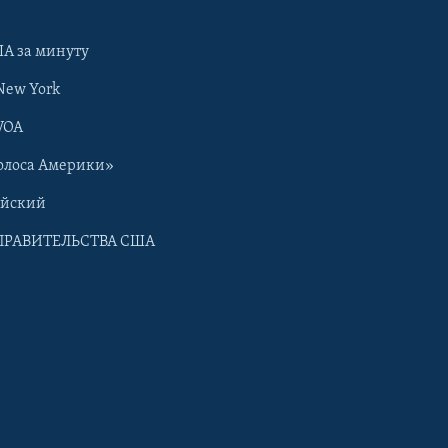
А за минуту
New York
VOA
олоса Америки»
ийский
ПРАВИТЕЛЬСТВА США