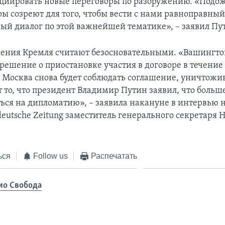
иировать новые переговоры по разоружению. «Подож
ы созреют для того, чтобы вести с нами равноправный
ый диалог по этой важнейшей тематике», – заявил Пу
ения Кремля считают безосновательными. «Вашингто
 решение о приостановке участия в договоре в течение
и Москва снова будет соблюдать соглашение, уничтожи
 то, что президент Владимир Путин заявил, что больше
ься на дипломатию», – заявила накануне в интервью
eutsche Zeitung заместитель генерального секретаря 
ься
Follow us
Распечатать
ио Свобода