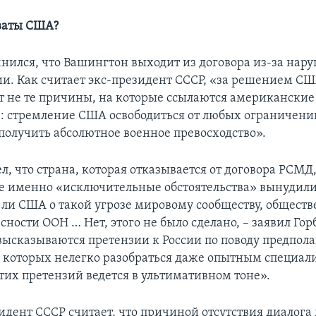
ваты США?
мнился, что Вашингтон выходит из договора из-за нар
ии. Как считает экс-президент СССР, «за решением СШ
ят не те причины, на которые ссылаются американские
е: стремление США освободиться от любых ограничени
получить абсолютное военное превосходство».
л, что страна, которая отказывается от договора РСМД
ие именно «исключительные обстоятельства» вынудили
и ли США о такой угрозе мировому сообществу, обществ
сности ООН … Нет, этого не было сделано, – заявил Гор
 высказываются претензии к России по поводу предпол
 которых нелегко разобраться даже опытным специал
тих претензий ведется в ультимативном тоне».
дент СССР считает, что причиной отсутствия диалога