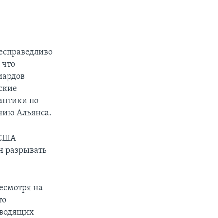
несправедливо
 что
иардов
ские
лантики по
нию Альянса.
 США
ен разрывать
есмотря на
то
оводящих