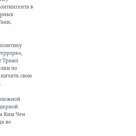
онтингента в
ирных
ани,
политику
террора»,
т Трамп
елки по
раничить свою
.
положной
ядерной
ом Ким Чен
да во