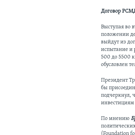
Договор РСМД
Выступая во 
положении де
выйдут из до
испытание и 
500 до 5500 
обусловлен те
Президент Тр
бы присоедини
подчеркнул, ч
инвестициям
По мнению
Б
политических
(Foundation f