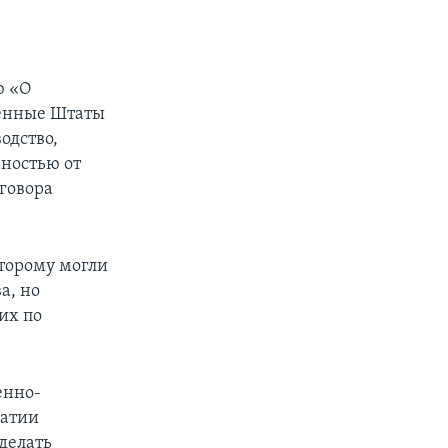
ю «О
ненные Штаты
одство,
ностью от
оговора
оторому могли
а, но
гих по
енно-
ратии
сделать