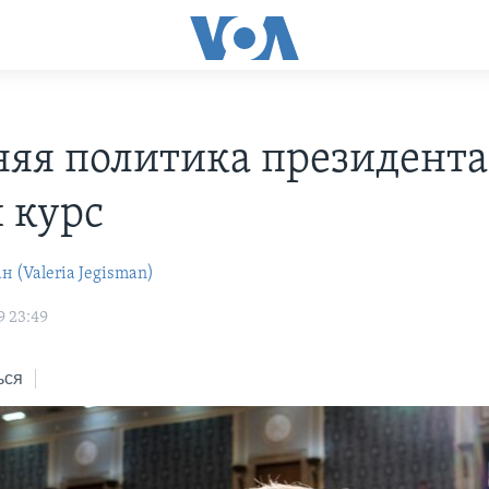
яя политика президент
 курс
 (Valeria Jegisman)
9 23:49
ься