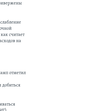
привержены
ослабление
точной
 как считает
асходов на
рамп отметил
и добиться
иваться
(ИГ)