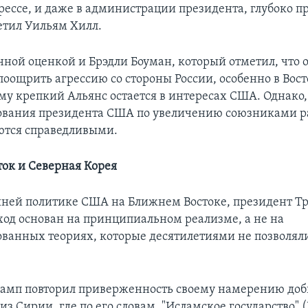
грессе, и даже в администрации президента, глубоко 
етил Уильям Хилл.
анной оценкой и Брэдли Боуман, который отметил, что 
оощрить агрессию со стороны России, особенно в Вос
му крепкий Альянс остается в интересах США. Однако,
бования президента США по увеличению союзниками р
ются справедливыми.
ок и Северная Корея
шней политике США на Ближнем Востоке, президент Т
ход основан на принципиальном реализме, а не на
ванных теориях, которые десятилетиями не позволял
амп повторил приверженность своему намерению доб
из Сирии, где по его словам, "Исламское государство" 