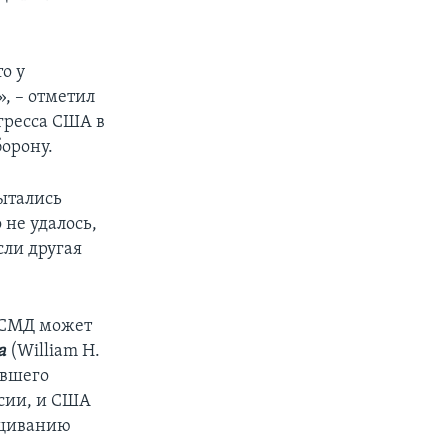
.
о у
, – отметил
гресса США в
борону.
ытались
 не удалось,
сли другая
ДРСМД может
а
(William H.
ывшего
ссии, и США
ащиванию