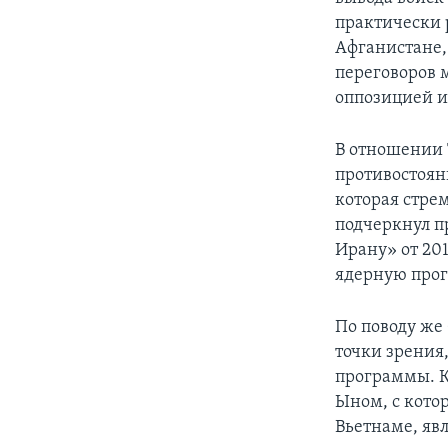
практически 
Афганистане,
переговоров
оппозицией и
В отношении
противостоян
которая стре
подчеркнул п
Ирану» от 201
ядерную прог
По поводу же
точки зрения
программы. К
Ыном, с котор
Вьетнаме, яв