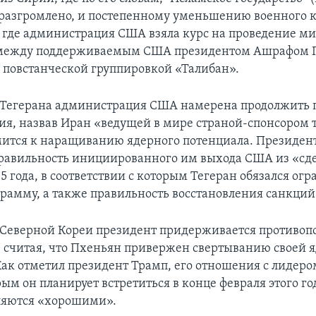
разгромлено, и постепенному уменьшению военного к
 где администрация США взяла курс на проведение м
 между поддерживаемым США президентом Ашрафом Г
 повстанческой группировкой «Талибан».
 Тегерана администрация США намерена продолжить 
ия, назвав Иран «ведущей в мире страной-спонсором 
мится к наращиванию ядерного потенциала. Президен
равильность инициированного им выхода США из «сд
5 года, в соответствии с которым Тегеран обязался ог
рамму, а также правильность восстановления санкций
 Северной Кореи президент придерживается противо
, считая, что Пхеньян привержен свертыванию своей 
ак отметил президент Трамп, его отношения с лидер
ым он планирует встретиться в конце февраля этого го
ляются «хорошими».