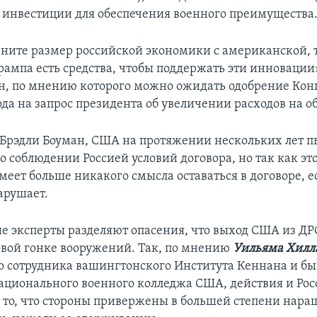
инвестиции для обеспечения военного преимущества
вните размер российской экономики с американской, т
рампа есть средства, чтобы поддержать эти инновации»
н, по мнению которого можно ожидать одобрение Кон
ода на запрос президента об увеличении расходов на о
 Брэдли Боуман, США на протяжении нескольких лет п
о соблюдении Россией условий договора, но так как это
меет больше никакого смысла оставаться в договоре, е
арушает.
е эксперты разделяют опасения, что выход США из 
овой гонке вооружений. Так, по мнению
Уильяма Хилл
ого сотрудника вашингтонского Института Кеннана и б
ационального военного колледжа США, действия и Ро
 то, что стороны привержены в большей степени нар