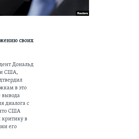
ижению своих
идент Дональд
ки США,
одтвердил
жкам в это
 вывода
я диалога с
 что США
 критику в
ми его