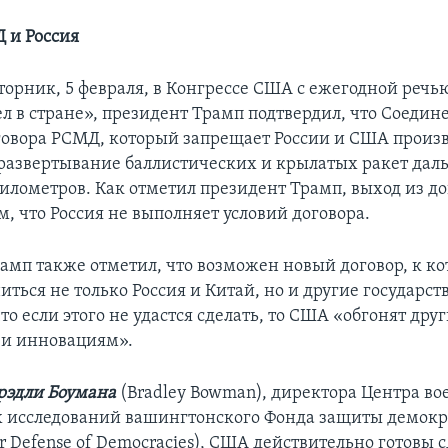
 и Россия
вторник, 5 февраля, в Конгрессе США с ежегодной речь
л в стране», президент Трамп подтвердил, что Соеди
говора РСМД, который запрещает России и США произв
развертывание баллистических и крылатых ракет даль
километров. Как отметил президент Трамп, выход из д
м, что Россия не выполняет условий договора.
амп также отметил, что возможен новый договор, к к
ться не только Россия и Китай, но и другие государств
то если этого не удастся сделать, то США «обгонят дру
 и инновациям».
рэдли Боумана
(Bradley Bowman), директора Центра во
 исследований вашингтонского Фонда защиты демок
or Defense of Democracies), США действительно готовы 