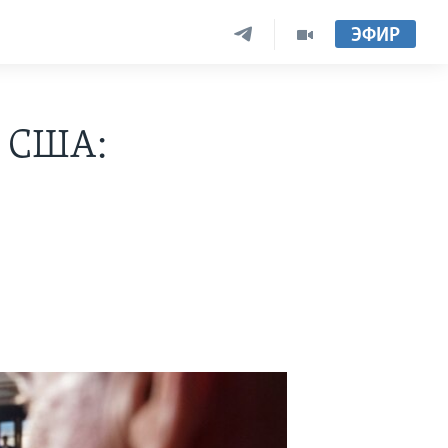
ЭФИР
а США: