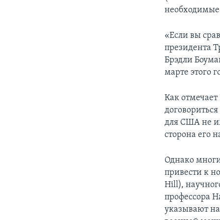
необходимые 
«Если вы сра
президента Т
Брэдли Боума
марте этого г
Как отмечает
договориться 
для США не и
сторона его н
Однако многи
привести к н
Hill), научн
профессора Н
указывают на