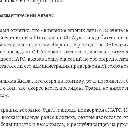
и, нежели ее сдерживанию.
атлантический Альянс
амп отметил, что «в течение многих лет НАТО очень 
 Соединенным Штатам», но США удалось добиться того,
янса увеличили свои оборонные расходы на 100 милл
нее президент США неоднократно высказывал критиче
адрес НАТО, вызвав волну опасений по обе стороны Ат
 остается ли его администрация приверженной сохране
льяма Хилла, несмотря на критику, речь президента
 о том, что, скорее всего, президент Трамп, не намер
сом.
трация, вероятно, будет и впредь привержена НАТО. Н
 высказываемую ранее критику, фактом является то, ч
большинство и демократов, и республиканцев на рук