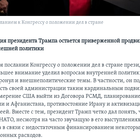
ланием к Конгрессу о положении дел в стране
ия президента Трампа остается приверженной продв
нешней политики
ом послании Конгрессу о положении дел в стране през
ьшее внимание уделил вопросам внутренней полити
тронул и внешнеполитические темы. В частности, он п
ть своей администрации таким кардинальным подви
амерение США выйти из Договора РСМД, планирование
ии и Афганистана, противостояние Ирану и активизаци
еей. Вместе с тем, президент Трамп четко дал понять,
АТО, несмотря на часто звучащую в его выступлениях
а в связи с недостаточным финансированием некоторы
онных расходов.