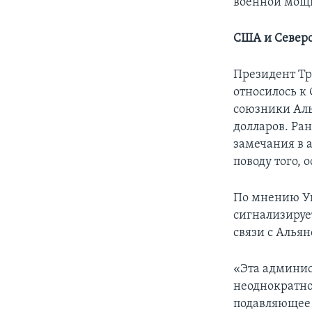
военной мощ
США и Северо
Президент Тр
относилось к
союзники Аль
долларов. Ра
замечания в 
поводу того,
По мнению Уи
сигнализирует
связи с Альян
«Эта админис
неоднократно
подавляющее 