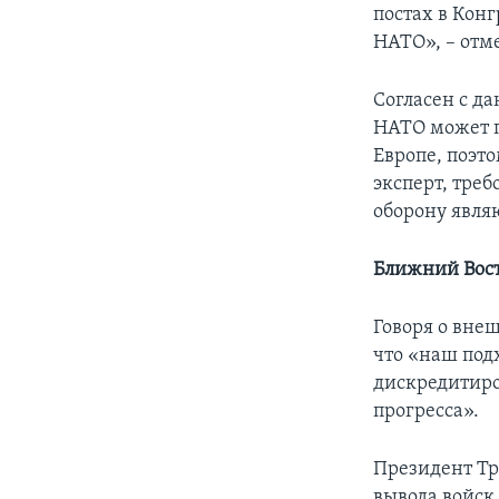
постах в Кон
НАТО», – отм
Согласен с д
НАТО может п
Европе, поэто
эксперт, тре
оборону явля
Ближний Вост
Говоря о вне
что «наш под
дискредитиро
прогресса».
Президент Тр
вывода войск 