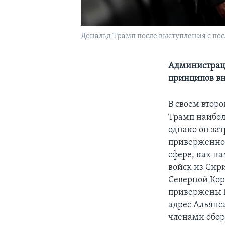
Дональд Трамп после выступления с пос
Администрац
принципов в
В своем втор
Трамп наибол
однако он за
приверженнос
сфере, как н
войск из Сир
Северной Кор
привержены Н
адрес Альянс
членами обор