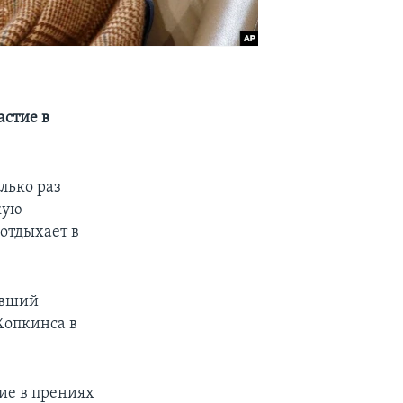
астие в
лько раз
кую
«отдыхает в
.
авший
Хопкинса в
тие в прениях