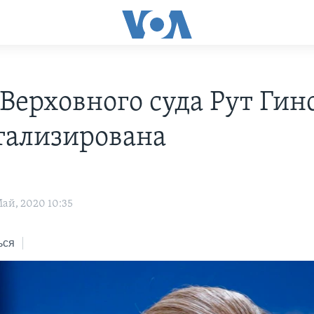
 Верховного суда Рут Гин
тализирована
ай, 2020 10:35
ься