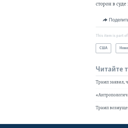
сторон в суд
Поделит
This item is part of
США
Ново
Читайте 
Трамп заявил, 
«Антропологич
Трамп возмуще