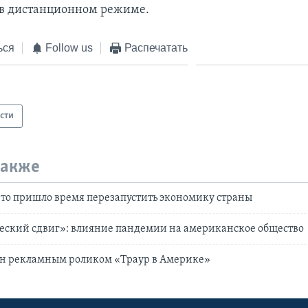
е в дистанционном режиме.
ься
Follow us
Распечатать
сти
также
что пришло время перезапустить экономику страны
еский сдвиг»: влияние пандемии на американское общество
н рекламным роликом «Траур в Америке»