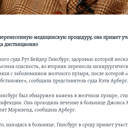
перенесенную медицинскую процедуру, она примет уч
да дистанционно
ого суда Рут Бейдер Гинсбург, здоровью которой неско
ьезная опасность, во вторник перенесла нехирургичес
вязи с заболеванием желчного пузыря, после которой 
бстановке», сообщила представитель суда Кэти Арберг
Гинсбург был обнаружен камень в желчном пузыре, ст
нфекции. Она проходила лечение в больнице Джонса 
тат Мэриленд, сообщила Арберг.
о, находясь в больнице, Гинсбург в среду примет учас