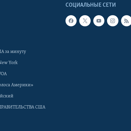
Ы
СОЦИАЛЬНЫЕ СЕТИ
А за минуту
New York
VOA
олоса Америки»
ийский
ПРАВИТЕЛЬСТВА США