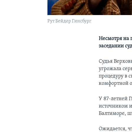
Рут Бейдер Гинсбург
Несмотря на 
заседании су
Судья Верховн
угрожала сер
процедуру в с
комфортной о
У 87-летней 
источником и
Балтиморе, ш
Ожидается, чт