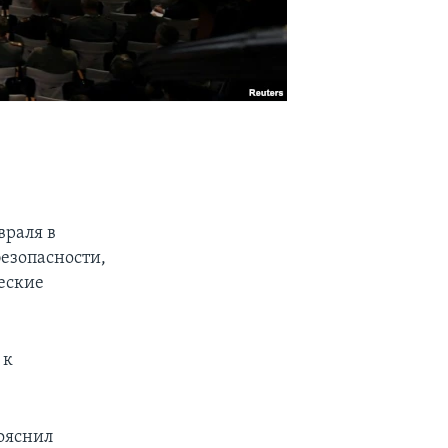
враля в
езопасности,
ческие
 к
пояснил