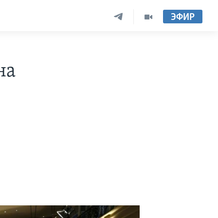
ЭФИР
на