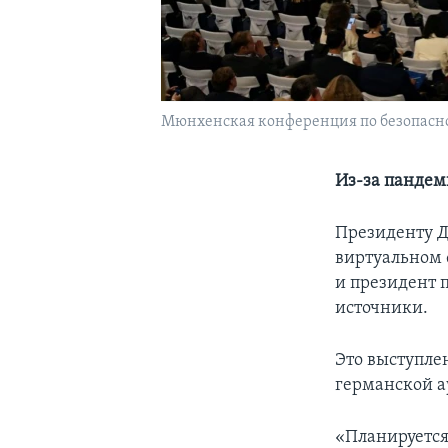
Мюнхенская конференция по безопасност
Из-за пандем
Президенту Д
виртуальном 
и президент 
источники.
Это выступле
германской а
«Планируется