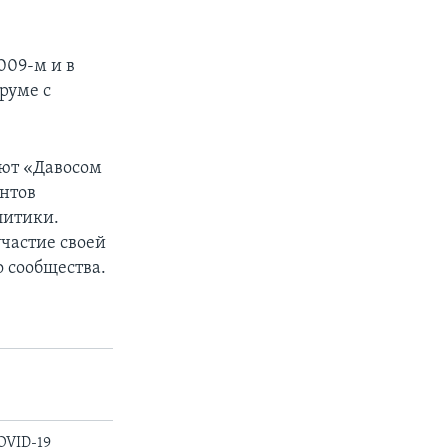
009-м и в
руме с
ают «Давосом
ентов
литики.
частие своей
 сообщества.
OVID-19