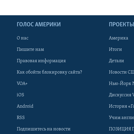
ГОЛОС АМЕРИКИ
ПРОЕКТ
О нас
Америка
Пишите нам
Итоги
Правовая информация
Детали
Как обойти блокировку сайта?
Новости СШ
VOA+
Нью-Йорк 
iOS
Дискуссия 
Android
История «Г
RSS
Учим англ
Learning English
Подпишитесь на новости
ПОЗИЦИЯ 