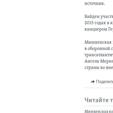
источник.
Байден участ
2015 годах в 
канцлером Г
Мюнхенская к
в оборонной 
трансатланти
Ангела Мерке
страны во вн
Поделит
Читайте 
Мюнхенская кон