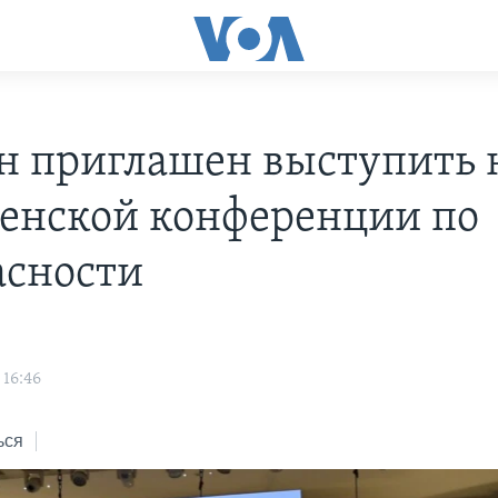
н приглашен выступить 
нской конференции по
асности
 16:46
ься