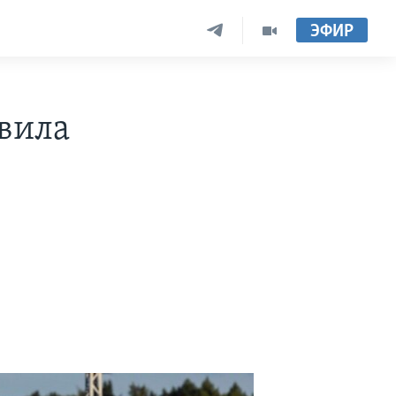
ЭФИР
вила