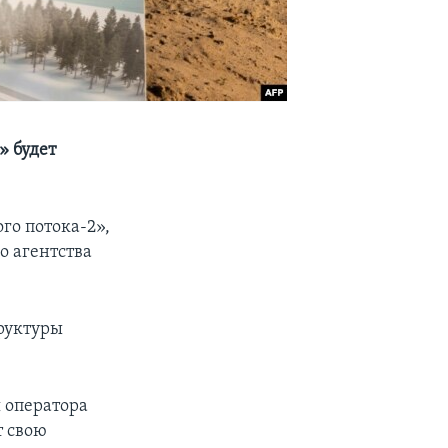
» будет
го потока-2»,
о агентства
руктуры
я оператора
т свою