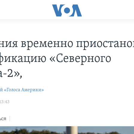
ния временно приостано
фикацию «Северного
-2»,
ей «Голоса Америки»
13:43
ься