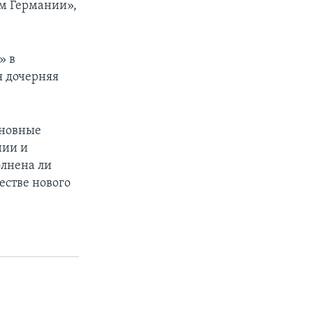
ом Германии»,
» в
я дочерняя
сновные
нии и
олнена ли
естве нового