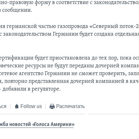
но-правовую форму в соответствие с законодательств
в сообщении.
ия германской частью газопровода «Северный поток-2
 с законодательством Германии будет создана отдельна
ертификации будет приостановлена до тех пор, пока о
овеческие ресурсы не будут переданы дочерней компа
сетевое агентство Германии не сможет проверить, зап
, повторно представленная дочерней компанией в кач
 добавили в регуляторе.
ься
Follow us
Распечатать
жба новостей «Голоса Америки»