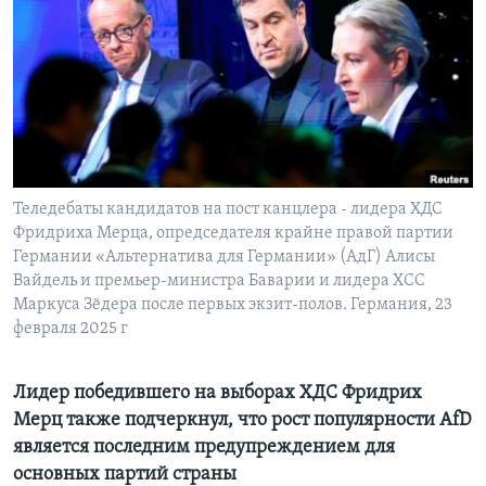
Learning English
СОЦИАЛЬНЫЕ СЕТИ
Языки
Теледебаты кандидатов на пост канцлера - лидера ХДС
Фридриха Мерца, опредседателя крайне правой партии
Германии «Альтернатива для Германии» (АдГ) Алисы
Вайдель и премьер-министра Баварии и лидера ХСС
Маркуса Зёдера после первых экзит-полов. Германия, 23
февраля 2025 г
Лидер победившего на выборах ХДС Фридрих
Мерц также подчеркнул, что рост популярности AfD
является последним предупреждением для
основных партий страны