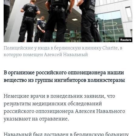
Learning English
СОЦИАЛЬНЫЕ СЕТИ
Полицейские у входа в берлинскую клинику Charite, в
которую помещен Алексей Навальный
Языки
В организме российского оппозиционера нашли
вещество из группы ингибиторов холинэстеразы
Немецкие врачи в понедельник заявили, что
результаты медицинских обследований
российского оппозиционера Алексея Навального
указывают на отравление.
Навальный был доставлен в берлинскую больницу