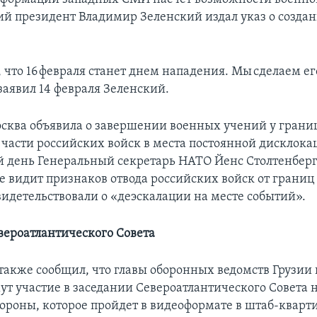
ий президент Владимир Зеленский издал указ о создан
, что 16 февраля станет днем нападения. Мы сделаем е
заявил 14 февраля Зеленский.
осква объявила о завершении военных учений у грани
части российских войск в места постоянной дисклока
 день Генеральный секретарь НАТО Йенс Столтенберг 
не видит признаков отвода российских войск от грани
видетельствовали о «деэскалации на месте событий».
вероатлантического Совета
также сообщил, что главы оборонных ведомств Грузии 
ут участие в заседании Североатлантического Совета 
ороны, которое пройдет в видеоформате в штаб-кварт