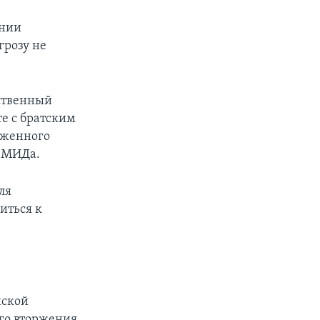
ании
грозу не
бственный
те с братским
уженного
о МИДа.
ля
иться к
нской
го вторжения