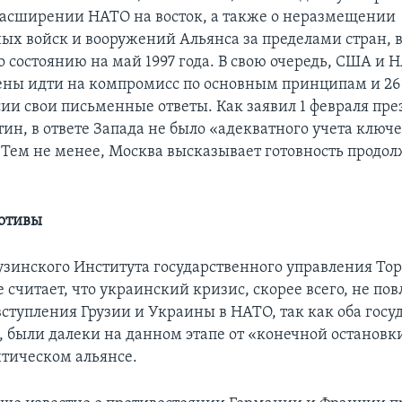
асширении НАТО на восток, а также о неразмещении
ых войск и вооружений Альянса за пределами стран, 
 состоянию на май 1997 года. В свою очередь, США и 
ены идти на компромисс по основным принципам и 26
сии свои письменные ответы. Как заявил 1 февраля пр
ин, в ответе Запада не было «адекватного учета ключ
 Тем не менее, Москва высказывает готовность продо
мотивы
узинского Института государственного управления То
считает, что украинский кризис, скорее всего, не пов
ступления Грузии и Украины в НАТО, так как оба госуд
, были далеки на данном этапе от «конечной остановки
нтическом альянсе.