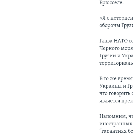
Брюсселе.
«Я с нетерпе
обороны Груз
Глава НАТО с
Черного моря
Грузии и Укр
территориаль
В то же время
Украины и Гр
что говорить
является пр
Напомним, что
иностранных 
“гарантиях бе