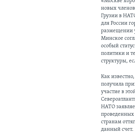
«Москве хоро
новых членов 
Грузии в НАТ
для России го
размещении у
Минское согл
особый статус
политики и т
структуры, ес
Как известно
получила при
участие в эт
Североатлант
НАТО заявляет
проведенных 
странам оттяг
данный счет.