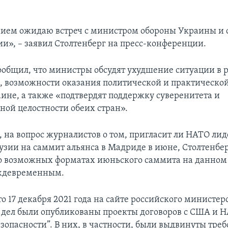
нием ожидаю встреч с министром обороны Украины и
ии», – заявил Столтенберг на пресс-конференции.
ообщил, что министры обсудят ухудшение ситуации в 
, возможности оказания политической и практическо
аине, а также «подтвердят поддержку суверенитета и
ной целостности обеих стран».
, на вопрос журналистов о том, пригласит ли НАТО ли
узии на саммит альянса в Мадриде в июне, Столтенбер
 о возможных форматах июньского саммита на данном
еждевременным.
 17 декабря 2021 года на сайте российского министер
дел были опубликованы проекты договоров с США и Н
зопасности”. В них, в частности, были выдвинуты тре