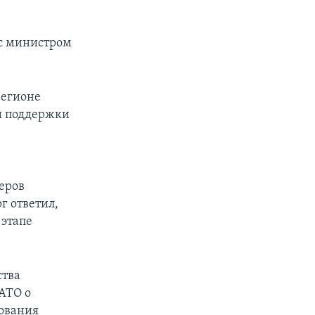
 с министром
регионе
й поддержки
деров
г ответил,
 этапе
ства
АТО о
бования