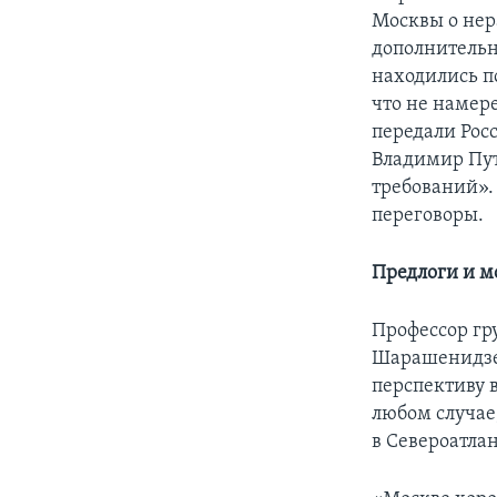
Москвы о нер
дополнительн
находились по
что не намер
передали Рос
Владимир Пут
требований».
переговоры.
Предлоги и 
Профессор гр
Шарашенидзе 
перспективу в
любом случае
в Североатла