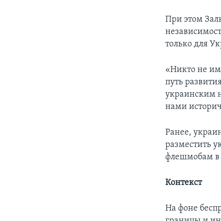
При этом Зал
независимости
только для Ук
«Никто не им
путь развития
украинским 
нами историч
Ранее, украин
разместить у
флешмобам в 
Контекст
На фоне бесп
границы и и