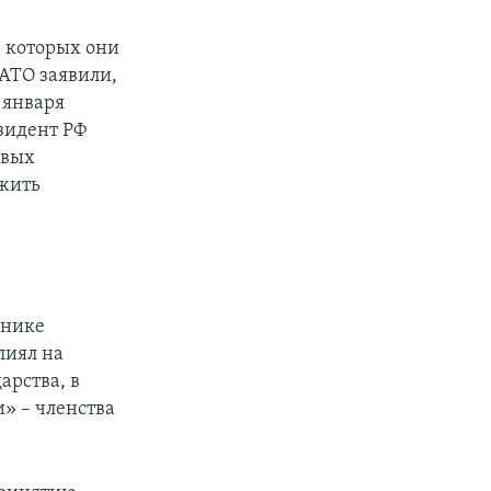
в которых они
НАТО заявили,
 января
езидент РФ
евых
лжить
рнике
лиял на
арства, в
» – членства