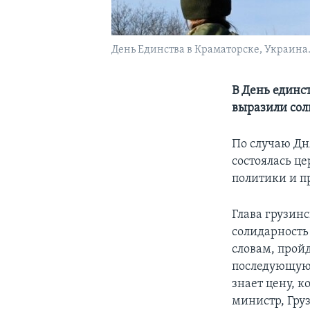
День Единства в Краматорске, Украина. 
В День единс
выразили сол
По случаю Дн
состоялась ц
политики и п
Глава грузин
солидарность 
словам, прой
последующую 
знает цену, к
министр, Гру