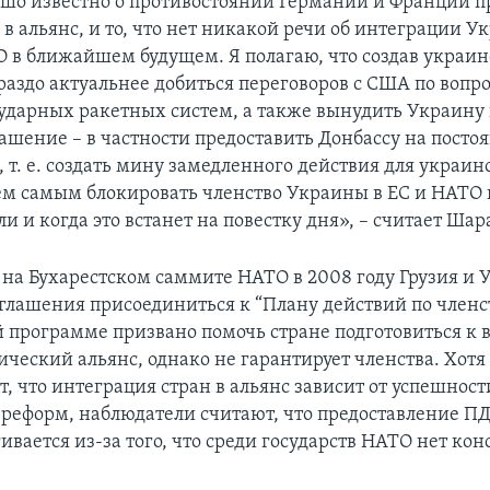
шо известно о противостоянии Германии и Франции 
в альянс, и то, что нет никакой речи об интеграции У
О в ближайшем будущем. Я полагаю, что создав украин
раздо актуальнее добиться переговоров с США по вопро
дарных ракетных систем, а также вынудить Украину
ашение – в частности предоставить Донбассу на посто
, т. е. создать мину замедленного действия для украи
ем самым блокировать членство Украины в ЕС и НАТО 
ли и когда это встанет на повестку дня», – считает Ша
, на Бухарестском саммите НАТО в 2008 году Грузия и 
глашения присоединиться к “Плану действий по членс
ой программе призвано помочь стране подготовиться к 
ический альянс, однако не гарантирует членства. Хот
, что интеграция стран в альянс зависит от успешност
реформ, наблюдатели считают, что предоставление П
ивается из-за того, что среди государств НАТО нет кон