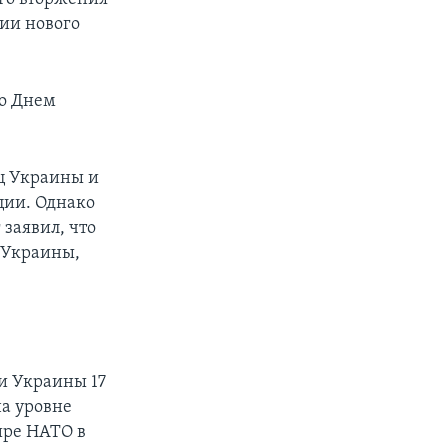
ии нового
го Днем
ц Украины и
ции. Однако
заявил, что
ц Украины,
и Украины 17
на уровне
ире НАТО в