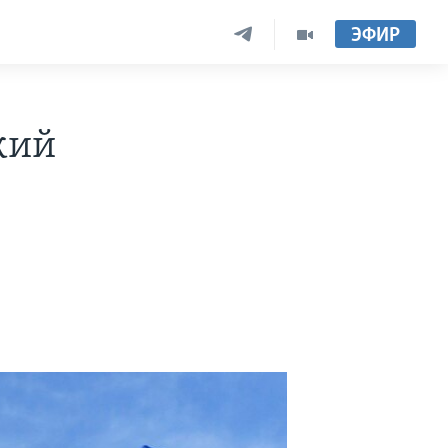
ЭФИР
кий