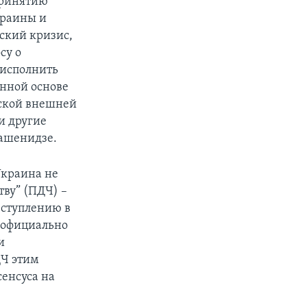
принятию
краины и
ский кризис,
су о
 исполнить
янной основе
нской внешней
и другие
рашенидзе.
Украина не
тву” (ПДЧ) –
вступлению в
я официально
и
ДЧ этим
сенсуса на