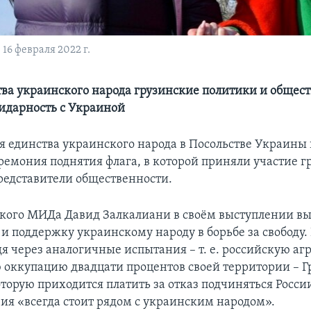
16 февраля 2022 г.
тва украинского народа грузинские политики и общест
идарность с Украиной
я единства украинского народа в Посольстве Украины 
еремония поднятия флага, в которой приняли участие 
редставители общественности.
ского МИДа Давид Залкалиани в своём выступлении в
и поддержку украинскому народу в борьбе за свободу. 
дя через аналогичные испытания – т. е. российскую аг
оккупацию двадцати процентов своей территории – Г
оторую приходится платить за отказ подчиняться Росси
зия «всегда стоит рядом с украинским народом».