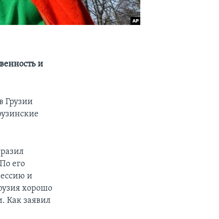
венность и
в Грузии
грузинские
ыразил
По его
рессию и
рузия хорошо
и. Как заявил