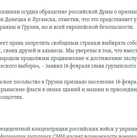
калиани осудил обращение российской Думы о призн
 Донецка и Луганска, отметив, что это представляет у
раины и Грузии, но и всей европейской безопасности.
еет права запретить свободным странам выбирать со
, своих друзей и альянсы. Мы уверены в том, что вмес
народом продолжим продвижение к достижению засл
еского выбора», – заявил 16 февраля глава грузинског
ское посольство в Грузии призвало население 16 февра
краинские флаги в окнах зданий и машин и присоедин
соцсетях.
рецедентной концентрации российских войск у украи
нформации западных СМИ насчет возможности военно