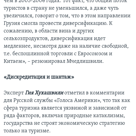
чем в 2005-2006 годах. Тот факт, что общий поток
туристов в страну не уменьшился, а даже чуть
увеличился, говорит о том, что в этом направлении
Грузия смогла провести диверсификацию. К
сожалению, в области вина и других
сельхозпродуктов, диверсификация идет
медленнее, несмотря даже на наличие свободной,
т.е. беспошлинной торговли с Евросоюзом и
Китаем», – резюмировал Мчедлишвили.
«Дискредитация и шантаж»
Эксперт
Гия Хухашвили
отметил в комментарии
для Русской службы «Голоса Америки», что так как
сфера туризма является уязвимой и зависимой от
ряда факторов, включая природные катаклизмы,
государства не строят экономическую стратегию
только на туризме.