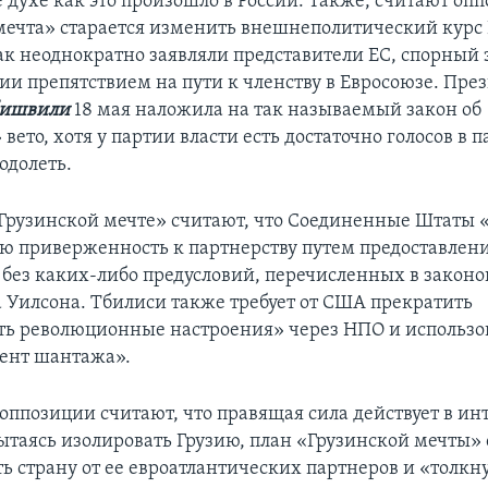
е духе как это произошло в России. Также, считают оп
мечта» старается изменить внешнеполитический курс 
к неоднократно заявляли представители ЕС, спорный
зии препятствием на пути к членству в Евросоюзе. Пре
бишвили
18 мая наложила на так называемый закон об
вето, хотя у партии власти есть достаточно голосов в 
одолеть.
Грузинской мечте» считают, что Соединенные Штаты
ою приверженность к партнерству путем предоставлен
без каких-либо предусловий, перечисленных в законо
 Уилсона. Тбилиси также требует от США прекратить
ь революционные настроения» через НПО и использов
ент шантажа».
 оппозиции считают, что правящая сила действует в ин
пытаясь изолировать Грузию, план «Грузинской мечты» 
ть страну от ее евроатлантических партнеров и «толкн