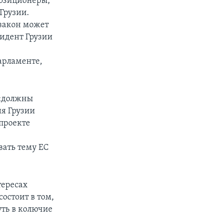
позиционеры,
Грузии.
 закон может
зидент Грузии
парламенте,
 «должны
ия Грузии
проекте
ать тему ЕС
тересах
состоит в том,
уть в колючие