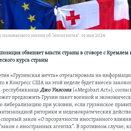
 называемого закона об "иноагентах". 14 мая 2024.
позиция обвиняет власти страны в сговоре с Кремлем и
еского курса страны
тия «Грузинская мечта» отреагировала на информац
что в Конгресс США на этой неделе будет внесен законо
а-республиканца
Джо Уилсона
(«Megobari Act»), согла
жет предложить Грузии пакет военной и экономическ
ю либерализацию при условии, если грузинское правит
 антизападной риторики и недемократических действи
т спорный закон «О прозрачности иностранного влияни
закон о иностранных агентах”. В противном случае, к