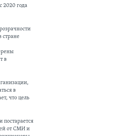
с 2020 года
прозрачности
в стране
ерены
т в
рганизации,
ться в
ет, что цель
и постарается
щей от СМИ и