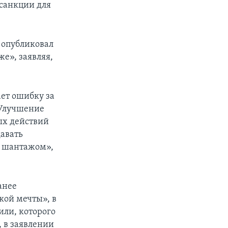
санкции для
 опубликовал
е», заявляя,
ет ошибку за
 Улучшение
ых действий
давать
м шантажом»,
анее
кой мечты», в
или, которого
 в заявлении