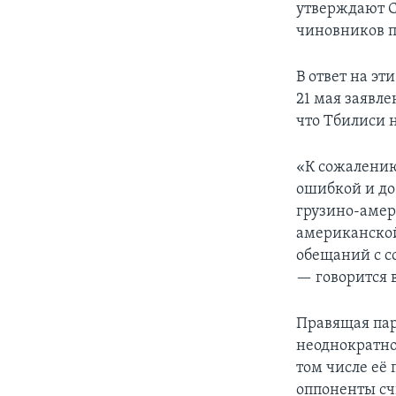
утверждают С
чиновников п
В ответ на э
21 мая заявл
что Тбилиси 
«К сожалению
ошибкой и до
грузино-амер
американской
обещаний с с
— говорится 
Правящая пар
неоднократно
том числе её
оппоненты сч