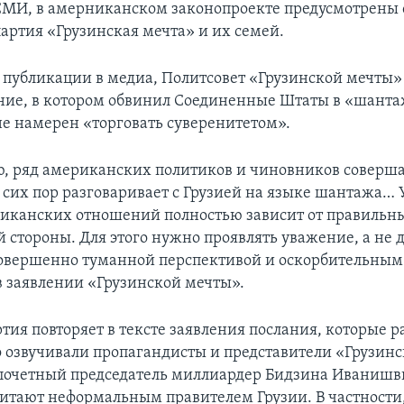
МИ, в амерниканском законопроекте предусмотрены 
артия «Грузинская мечта» и их семей.
ти публикации в медиа, Политсовет «Грузинской мечты»
ение, в котором обвинил Соединенные Штаты в «шантаж
не намерен «торговать суверенитетом».
, ряд американских политиков и чиновников соверша
 сих пор разговаривает с Грузией на языке шантажа…
иканских отношений полностью зависит от правильн
 стороны. Для этого нужно проявлять уважение, а не 
овершенно туманной перспективой и оскорбительны
в заявлении «Грузинской мечты».
тия повторяет в тексте заявления послания, которые р
 озвучивали пропагандисты и представители «Грузинс
 почетный председатель миллиардер Бидзина Иванишв
итают неформальным правителем Грузии. В частности,