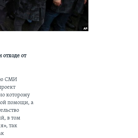
 отходе от
ию СМИ
проект
сно которому
ой помощи, а
ельство
й, в том
я», так
ак