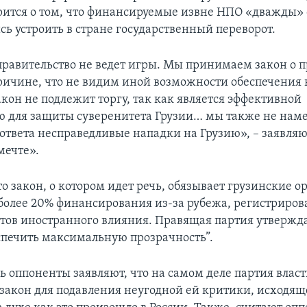
орится о том, что финансируемые извне НПО «дважды» 
сь устроить в стране государственный переворот.
правительство не ведет игры. Мы принимаем закон о 
ричине, что не видим иной возможности обеспечения 
кон не подлежит торгу, так как является эффективной
 для защиты суверенитета Грузии… мы также не нам
 ответа несправедливые нападки на Грузию», – заявляю
мечте».
о закон, о котором идет речь, обязывает грузинские о
олее 20% финансирования из-за рубежа, регистрирова
нтов иностранного влияния. Правящая партия утвержда
еспечить максимальную прозрачность”.
ь оппоненты заявляют, что на самом деле партия власт
 закон для подавления неугодной ей критики, исходя