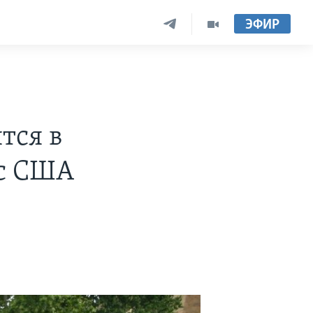
ЭФИР
тся в
 с США