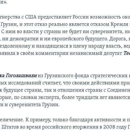
ии».
ртнерства с США предоставляет России возможность ок
Грузии, и этот отказ реально является отказом Кремля
С ним во власти у страны не будет ни суверенитета, н
, ни демократии и ни европейского будущего. Дорога,
ездоленному и находящемся в плену народу власть, вед
заявила в своём комментарии независимый депутат
Те
ха Гоголашвили
из Грузинского фонда стратегических 
х исследований считает, что своими действиями пра
ак будущее страны, так и отношения страны с Соедин
рые, по словам эксперта, более тридцати лет являютс
и и суверенитета Грузии.
величение. К примеру, только благодаря активности и
Штатов во время российского вторжения в 2008 году Г