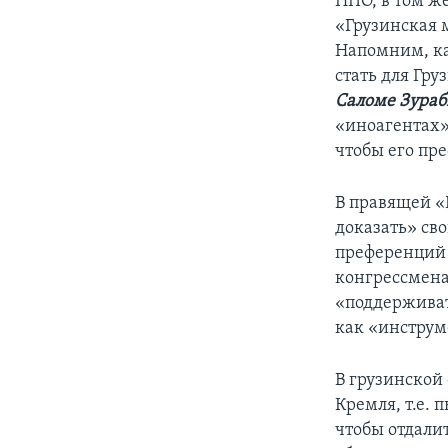
НПО, в том ж
«Грузинская 
Напомним, ка
стать для Гру
Саломе Зура
«иноагентах» 
чтобы его пре
В правящей «
доказать» св
преференций 
конгрессмена
«поддерживат
как «инструм
В грузинской
Кремля, т.е. 
чтобы отдали