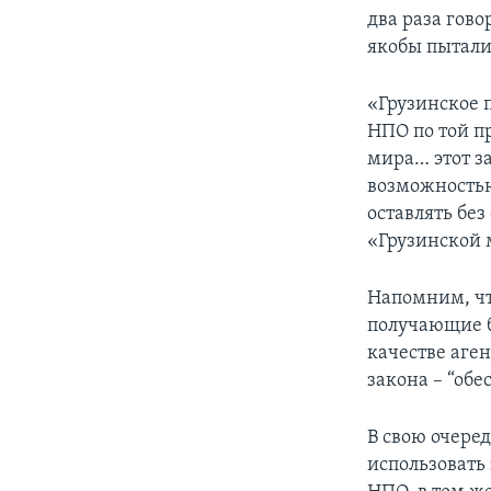
два раза гов
якобы пытали
«Грузинское 
НПО по той п
мира… этот за
возможностью
оставлять без
«Грузинской 
Напомним, чт
получающие б
качестве аге
закона – “об
В свою очеред
использовать