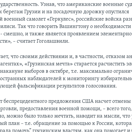
сударственность. Узнав, что американские военные су
к берегам Грузии и на посадочную дорожку опустился
 военный самолет «Геркулес», российские войска раз
билиси. Так что говорить Вашингтону о необходимост
 - смешно, и также является проявлением элементарн
сти», – считает Гоголашвили.
ает, что своими действиями и, в частности, отказом а
оагентах», «Грузинская мечта» старается расчистить э
 накануне выборов в октябре, т.е. максимально ограни
остранных наблюдателей к мониторингу избирательно
ующей фальсификации результатов голосования.
от беспрецедентного предложения США насчет отмены 
говли, предоставления военной помощи, – всего того,
о, можно было только мечтать, наводит на мысли, что 
й план – т.е. обращение за помощью к России, котора
“рада помочь” грузинским властям, как она помогает и