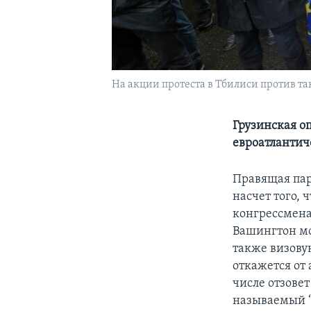
На акции протеста в Тбилиси против так
Грузинская оп
евроатлантич
Правящая пар
насчет того, 
конгрессмен
Вашингтон мо
также визову
откажется от
числе отзове
называемый “