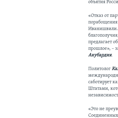
объятия Росс
«Отказ от па
порабощения 
Иванишвили. 
благополучия
предлагает об
прошлое», – 
Акубардия
.
Политолог
Ка
международны
саботирует к
Штатами, кото
независимост
«Это не преу
Соединенных 