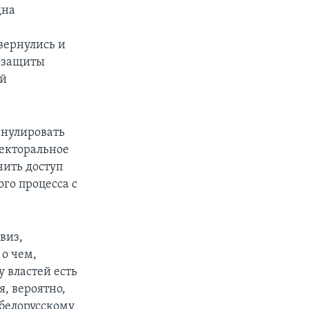
дна
вернулись и
и защиты
ой
ннулировать
лекторальное
чить доступ
го процесса с
виз,
 о чем,
у властей есть
я, вероятно,
 белорусскому