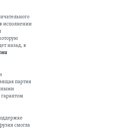
ончательного
 в исполнении
и
 которую
ет назад, в
она
и
вящая партия
енными
я гарантом
 поддержке
рузия смогла