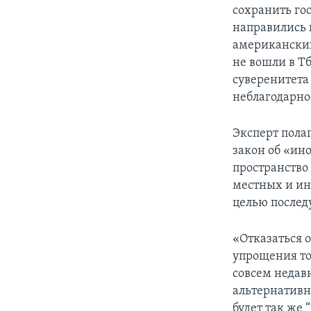
сохранить го
направились 
американский
не вошли в Т
суверенитета
неблагодарно
Эксперт полаг
закон об «ин
пространство
местных и ин
целью послед
«Отказаться 
упрощения тор
совсем недавн
альтернативны
будет так же 