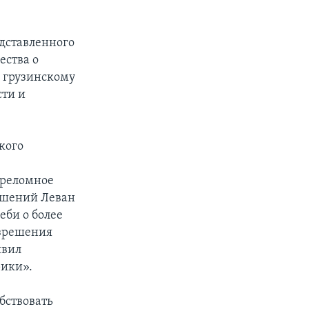
едставленного
ества о
о грузинскому
сти и
ского
ереломное
ошений Леван
еби о более
азрешения
явил
рики».
бствовать