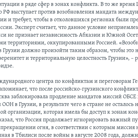
туации в ряде сфер в зонах конфликта. В то же время
о РФ выступает против возобновления мандата между
зии и требует, чтобы в отколовшихся регионах были п
ссии. Эксперт считает, что данное условие неприемлем
иси не признает независимость Абхазии и Южной Осет
ми территориями, оккупированными Россией. «Возоб
в Грузии должно произойти таким образом, чтобы это 
уверенитет и территориальную целостность Грузии», –
идзе.
дународного центра по конфликтам и переговорам Г
поминает, что после российско-грузинского конфликта
сква заблокировала продление мандатов миссий ОБСЕ
ООН в Грузии, в результате чего в стране не осталось 
й организации, которая имела бы доступ к зонам кон
азал, что Россия продолжает игнорировать важный п
 прекращении огня, в соответствии с которым миссия
ная в Тбилиси после войны в августе 2008 года, долж