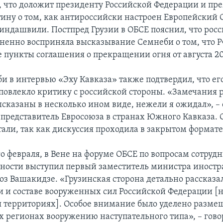
, что доложит президенту Российской Федерации и пр
ину о том, как антироссийски настроен Европейский С
индашвили. Постпред Грузии в ОБСЕ пояснил, что рос
зненно восприняла высказывание Семнеби о том, что Р
е пункты соглашения о прекращении огня от августа 20
и в интервью «Эху Кавказа» также подтвердил, что ег
повлекло критику с российской стороны. «Замечания 
ысказаны в несколько ином виде, нежели я ожидал», – 
представитель Евросоюза в странах Южного Кавказа. 
тали, так как дискуссия проходила в закрытом формате
о февраля, в Вене на форуме ОБСЕ по вопросам сотрудн
сности выступил первый заместитель министра иност
оз Вашакидзе. «Грузинская сторона детально рассказал
 и составе вооруженных сил Российской Федерации [
 территориях]. Особое внимание было уделено разм
их регионах вооружению наступательного типа», – гово