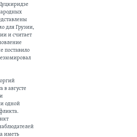
 Цуцкиридзе
народных
редставлены
о для Грузии,
ии и считает
новление
не поставило
 резюмировал
еоргий
 в августе
 и
ни одной
фликта.
ункт
 наблюдателей
на иметь