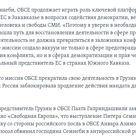
мнеби, ОБСЕ продолжает играть роль ключевой платфо
 ЕС в Закавказье в вопросах содействия демократии, в
человека и свободы СМИ. «Поэтому я уверен в необход
ашла путь для восстановления деятельности в сфере пр
деятельность не должна превратиться в заложника конф
миссии создало вакуум не только в сфере предотвращ
ия конфликта, но и в сферах демократизации и прав че
альный представитель ЕС в странах Южного Кавказа.
о миссия ОБСЕ прекратила свою деятельность в Грузии 
ак Россия заблокировала продление действия мандата 
редставитель Грузии в ОБСЕ Паата Гаприндашвили зая
ио «Свободная Европа», что выступление Питера Семн
ку со стороны российского посла в ОБСЕ Анвара Азимо
посол обвинил господина Семнеби в антироссийской р