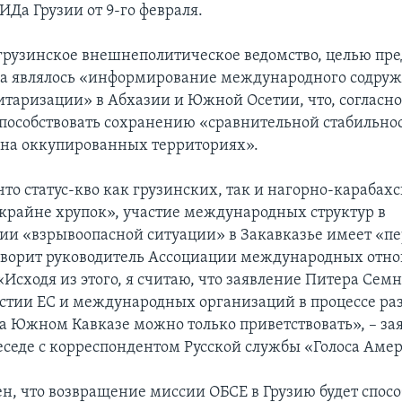
Да Грузии от 9-го февраля.
 грузинское внешнеполитическое ведомство, целью пр
да являлось «информирование международного содруж
таризации» в Абхазии и Южной Осетии, что, согласн
способствовать сохранению «сравнительной стабильно
 на оккупированных территориях».
что статус-кво как грузинских, так и нагорно-карабах
крайне хрупок», участие международных структур в
ии «взрывоопасной ситуации» в Закавказье имеет «п
оворит руководитель Ассоциации международных отн
Исходя из этого, я считаю, что заявление Питера Семн
стии ЕС и международных организаций в процессе р
а Южном Кавказе можно только приветствовать», – за
беседе с корреспондентом Русской службы «Голоса Аме
ен, что возвращение миссии ОБСЕ в Грузию будет спосо