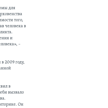
рмы для
ерховенства
имости того,
ав человека в
ликта.
ения и
ловека», –
в 2009 году,
данной
вил в
еби вызвало
ва.
иторике. Он