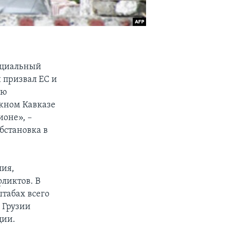
пециальный
 призвал ЕС и
ию
жном Кавказе
ионе», –
бстановка в
лия,
ликтов. В
штабах всего
 Грузии
ции.