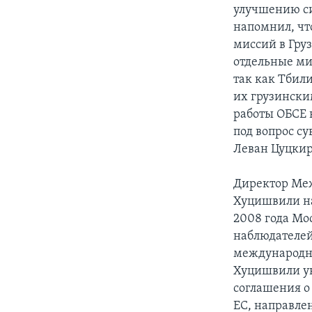
улучшению си
напомнил, чт
миссий в Гру
отдельные ми
так как Тбил
их грузински
работы ОБСЕ 
под вопрос с
Леван Цуцкир
Директор Меж
Хуцишвили на
2008 года Мо
наблюдателей 
международно
Хуцишвили ук
соглашения о
ЕС, направлен