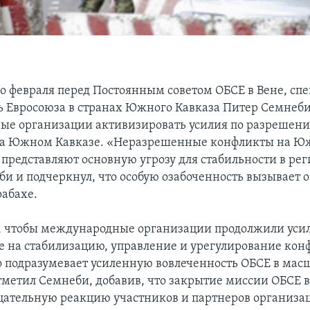
го февраля перед Постоянным советом ОБСЕ в Вене, с
ь Евросоюза в странах Южного Кавказа Питер Семнеби
ые организации активизировать усилия по разрешен
на Южном Кавказе. «Неразрешенные конфликты на Ю
представляют основную угрозу для стабильности в рег
би и подчеркнул, что особую озабоченность вызывает о
абахе.
 чтобы международные организации продолжили уси
 на стабилизацию, управление и урегулирование конф
то подразумевает усиленную вовлеченность ОБСЕ в мас
отметил Семнеби, добавив, что закрытие миссии ОБСЕ в
цательную реакцию участников и партнеров организа