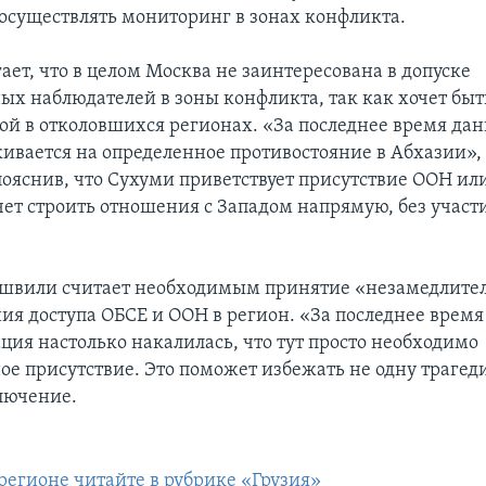
осуществлять мониторинг в зонах конфликта.
ает, что в целом Москва не заинтересована в допуске
х наблюдателей в зоны конфликта, так как хочет бы
ой в отколовшихся регионах. «За последнее время да
кивается на определенное противостояние в Абхазии», 
ояснив, что Сухуми приветствует присутствие ООН или
чет строить отношения с Западом напрямую, без участ
ишвили считает необходимым принятие «незамедлите
ния доступа ОБСЕ и ООН в регион. «За последнее вре
ция настолько накалилась, что тут просто необходимо
е присутствие. Это поможет избежать не одну трагеди
ключение.
 регионе читайте в рубрике «Грузия»