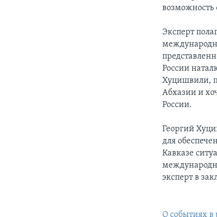
возможность 
Эксперт полаг
международны
представленн
России натал
Хуцишвили, п
Абхазии и хо
России.
Георгий Хуц
для обеспече
Кавказе ситуа
международно
эксперт в за
О событиях в