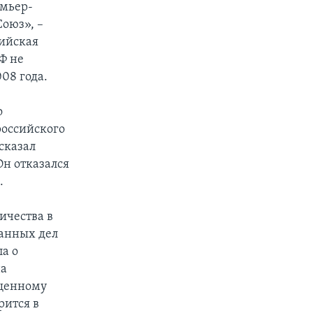
емьер-
оюз», –
сийская
Ф не
08 года.
о
российского
сказал
Он отказался
.
ичества в
ранных дел
а о
на
ещенному
рится в