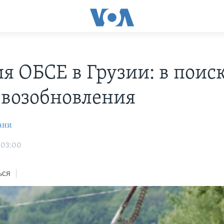
я ОБСЕ в Грузии: в поис
 возобновления
ани
1 03:00
ься