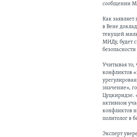
сообщении МИ
Как заявляет
в Вене докла
текущей мили
МИДу, будет 
безопасности
Учитывая то, 
конфликтов «
урегулирован
значение», г
Цуцкиридзе. «
активном уча
конфликтов н
политолог в 
Эксперт увер