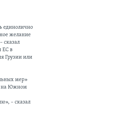
ть единолично
нное желание
– сказал
 ЕС в
ия Грузии или
льных мер»
мя на Южном
ю», – сказал