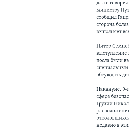
даже говорил
министру Пут
сообщил Гапр
сторона боле
выполняет вс
Питер Семнеб
выступление 
посла были в
специальный 
обсуждать де
Накануне, 9-г
сфере безопа
Грузии Никол
расположении
отколовшихся
недавно в эт