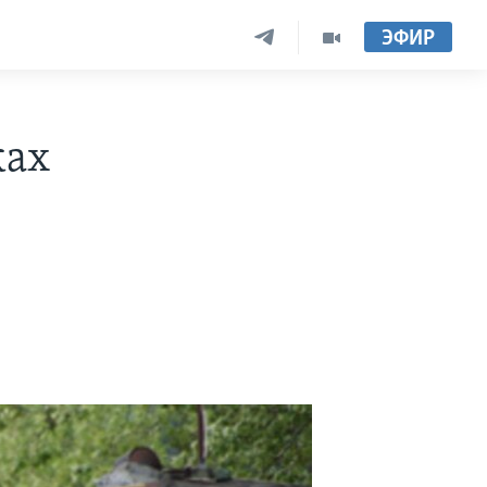
ЭФИР
ках