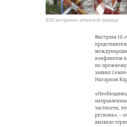
КПП на грузино-абхазской границе
Выступая 10-
представител
международн
конфликтов 
по-прежнему 
заявил Семне
Нагорном Кар
«Необходимо,
направленные
частности, э
региона», – 
вызвало отри