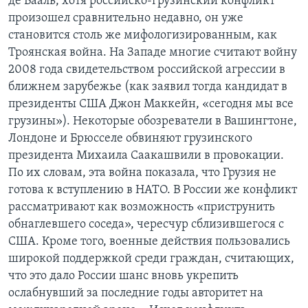
де Вааль, хотя российско-грузинский конфликт
произошел сравнительно недавно, он уже
становится столь же мифологизированным, как
Троянская война. На Западе многие считают войну
2008 года свидетельством российской агрессии в
ближнем зарубежье (как заявил тогда кандидат в
президенты США Джон Маккейн, «сегодня мы все
грузины»). Некоторые обозреватели в Вашингтоне,
Лондоне и Брюсселе обвиняют грузинского
президента Михаила Саакашвили в провокации.
По их словам, эта война показала, что Грузия не
готова к вступлению в НАТО. В России же конфликт
рассматривают как возможность «приструнить
обнаглевшего соседа», чересчур сблизившегося с
США. Кроме того, военные действия пользовались
широкой поддержкой среди граждан, считающих,
что это дало России шанс вновь укрепить
ослабнувший за последние годы авторитет на