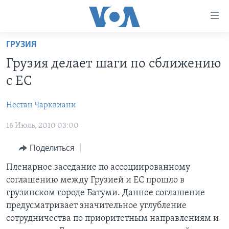
Линки
доступности
Перейти
ГРУЗИЯ
на
ГЛАВНОЕ
Грузия делает шаги по сближению
основной
ПРОГРАММЫ
контент
с ЕС
ПРОЕКТЫ
Перейти
АМЕРИКА
к
Нестан Чарквиани
ЭКСПЕРТИЗА
НОВОСТИ ЗА МИНУТУ
УЧИМ АНГЛИЙСКИЙ
основной
16 Июль, 2010 03:00
ИНТЕРВЬЮ
ИТОГИ
НАША АМЕРИКАНСКАЯ ИСТОРИЯ
навигации
Перейти
ФАКТЫ ПРОТИВ ФЕЙКОВ
ПОЧЕМУ ЭТО ВАЖНО?
А КАК В АМЕРИКЕ?
Поделиться
в
ЗА СВОБОДУ ПРЕССЫ
ДИСКУССИЯ VOA
АРТЕФАКТЫ
Пленарное заседание по ассоциированному
поиск
соглашению между Грузией и ЕС прошло в
УЧИМ АНГЛИЙСКИЙ
ДЕТАЛИ
АМЕРИКАНСКИЕ ГОРОДКИ
грузинском городе Батуми. Данное соглашение
ВИДЕО
НЬЮ-ЙОРК NEW YORK
ТЕСТЫ
предусматривает значительное углубление
сотрудничества по приоритетным направлениям и
ПОДПИСКА НА НОВОСТИ
АМЕРИКА. БОЛЬШОЕ ПУТЕШЕСТВИЕ