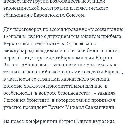
предоставит Грузии возможность поэтапной
экономической интеграции и политического
Learning English
сближения с Европейским Союзом.
СОЦИАЛЬНЫЕ СЕТИ
Для переговоров по ассоциированному соглашению
15 июля в Грузию с двухдневным визитом прибыла
Верховный представитель Евросоюза по
международным делам и политике безопасности,
Языки
первый вице-президент Еврокомиссии Кэтрин
Эштон. «Наша цель – установление максимально
тесных отношений с восточными соседями Европы,
в частности со странами кавказского региона,
которые являются приоритетными для нас, в
особенности, в вопросе безопасности», – заявила
Эштон на брифинге, в котором также принимал
участие президент Грузии Михаил Саакашвили.
На пресс-конференции Кэтрин Эштон выразила