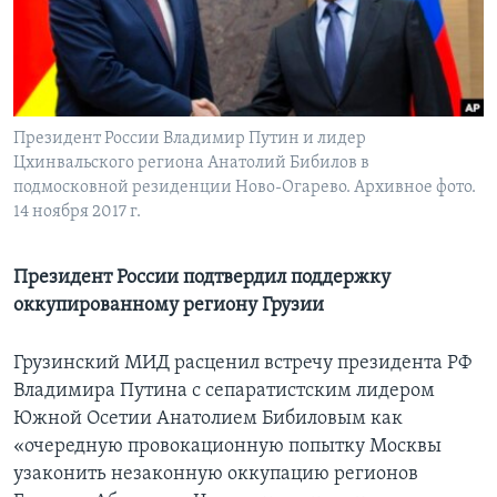
Learning English
СОЦИАЛЬНЫЕ СЕТИ
Президент России Владимир Путин и лидер
Цхинвальского региона Анатолий Бибилов в
подмосковной резиденции Ново-Огарево. Архивное фото.
Языки
14 ноября 2017 г.
Президент России подтвердил поддержку
оккупированному региону Грузии
Грузинский МИД расценил встречу президента РФ
Владимира Путина с сепаратистским лидером
Южной Осетии Анатолием Бибиловым как
«очередную провокационную попытку Москвы
узаконить незаконную оккупацию регионов