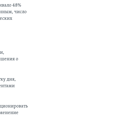
ивало 48%
анным, число
ческих
и,
ашения о
ку дня,
дентами
кционировать
именение