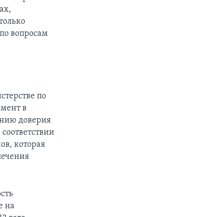
ах,
 только
 по вопросам
стерстве по
мент в
ению доверия
 соответствии
ов, которая
печения
сть
е на