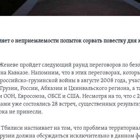
ляет о неприемлемости попыток сорвать повестку дня
в Женеве пройдет следующий раунд переговоров по без
 на Кавказе. Напомним, что в этих переговорах, котор
российско-грузинской войны в августе 2008 года, уча
Грузии, России, Абхазии и Цхинвальского региона, а 
 ООН, Евросоюза, ОБСЕ и США. Несмотря на то, что с 
ами уже состоялись 28 встреч, существенных результа
ока не принесли.
я Тбилиси настаивает на том, что проблема территори
Грузии должна обсуждаться исключительно в данном ф