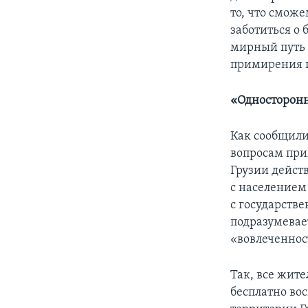
то, что сможе
заботиться о 
мирный путь 
примирения и
«Односторон
Как сообщили
вопросам при
Грузии дейст
с населением
с государств
подразумевае
«вовлеченнос
Так, все жит
бесплатно во