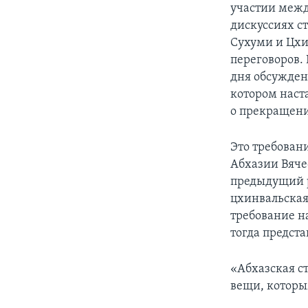
участии межд
дискуссиях с
Сухуми и Цхи
переговоров. 
дня обсужден
котором наст
о прекращени
Это требовани
Абхазии Вяче
предыдущий р
цхинвальская
требование н
тогда предста
«Абхазская с
вещи, которы