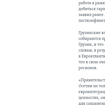
работа в рам
добиться гара
заявил ранее
постконфлик
Грузинские в
собираются п
Грузии, и чт
словам, в ре
в Евроатлант
что в свою о
регионов.
«Правительст
Осетии не тол
евроинтеграц
ценностях, о
для сохранен