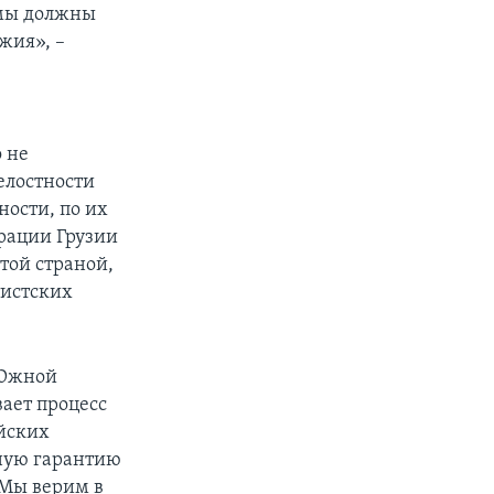
 мы должны
жия», –
 не
елостности
ности, по их
грации Грузии
той страной,
тистских
 Южной
вает процесс
ейских
лную гарантию
 Мы верим в