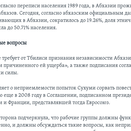
гласно переписи населения 1989 года, в Абхазии прож
 абхазов. Сегодня, согласно абхазским официальным д
ивающих в Абхазии, сократилось до 19.26%, доля этни
ла до 50.71% населения.
ые вопросы
 требует от Тбилиси признания независимости Абхази
 причиненного ей ущерба», а также подписания согл
и силы.
ляет о неприемлемости попыток Сухуми сорвать повест
ю еще в 2008 году в Соглашении, подписанном прези
ии и Франции, представлявшей тогда Евросоюз.
сторона подчеркнула, что рабочие группы должны фун
енно, и должны обсуждаться такие вопросы, как непр