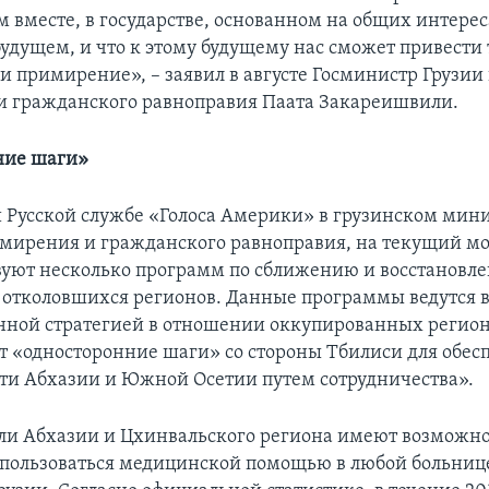
м вместе, в государстве, основанном на общих интерес
будущем, и что к этому будущему нас сможет привести
и примирение», – заявил в августе Госминистр Грузии
 гражданского равноправия Паата Закареишвили.
ние шаги»
 Русской службе «Голоса Америки» в грузинском мини
мирения и гражданского равноправия, на текущий мо
вуют несколько программ по сближению и восстановл
 отколовшихся регионов. Данные программы ведутся в
енной стратегией в отношении оккупированных регион
т «односторонние шаги» со стороны Тбилиси для обес
ти Абхазии и Южной Осетии путем сотрудничества».
ели Абхазии и Цхинвальского региона имеют возможно
спользоваться медицинской помощью в любой больниц