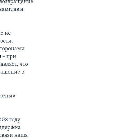
 возвращение
 замглавы
е не
ости,
сторонами
я – при
являет, что
лашение о
ожены»
008 году
оддержка
 связи наша