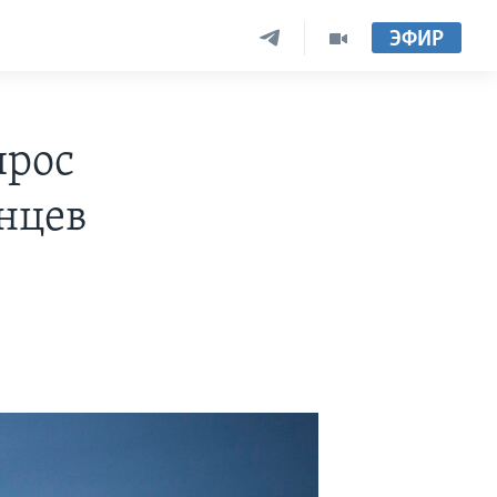
ЭФИР
прос
нцев