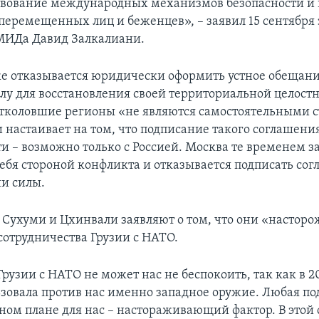
твование международных механизмов безопасности и
еремещенных лиц и беженцев», – заявил 15 сентября
МИДа Давид Залкалиани.
е отказывается юридически оформить устное обещани
лу для восстановления своей территориальной целостн
 отколовшие регионы «не являются самостоятельными 
 настаивает на том, что подписание такого соглашени
 – возможно только с Россией. Москва те временем за
себя стороной конфликта и отказывается подписать сог
и силы.
я Сухуми и Цхинвали заявляют о том, что они «настор
сотрудничества Грузии с НАТО.
рузии с НАТО не может нас не беспокоить, так как в 2
ьзовала против нас именно западное оружие. Любая п
нном плане для нас – настораживающий фактор. В этой