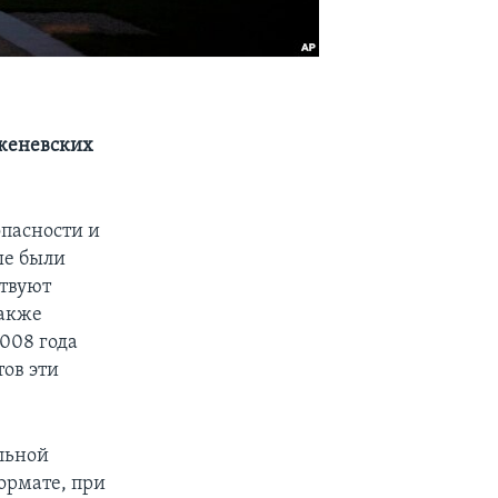
 женевских
опасности и
ые были
ствуют
также
2008 года
тов эти
альной
ормате, при