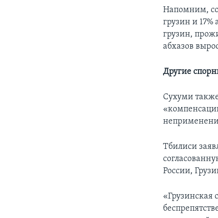
Напомним, со
грузин и 17%
грузин, прож
абхазов вырос
Другие спорн
Сухуми также
«компенсации
неприменени
Тбилиси заяв
согласованну
России, Груз
«Грузинская 
беспрепятств