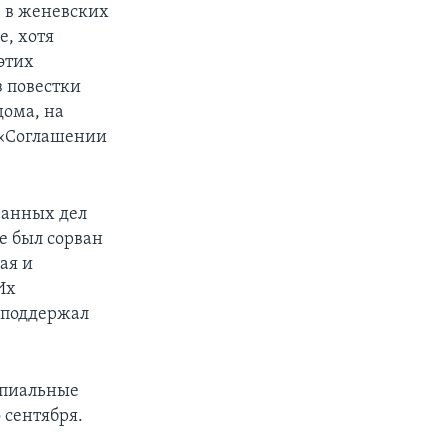
е в женевских
, хотя
этих
з повестки
дома, на
в «Соглашении
транных дел
е был сорван
ая и
Их
е поддержал
ипиальные
 сентября.