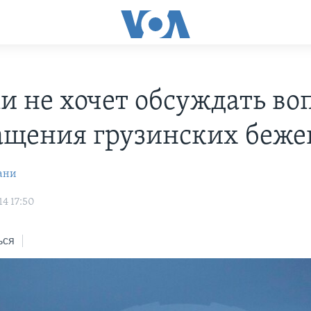
и не хочет обсуждать во
ащения грузинских беже
ани
14 17:50
ься