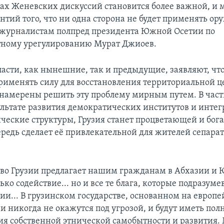
ках Женевских дискуссий становится более важной, и
нтий того, что ни одна сторона не будет применять ору
 журналистам полпред президента Южной Осетии по
тному урегулированию Мурат Джиоев.
ласти, как нынешние, так и предыдущие, заявляют, что
рименять силу для восстановления территориальной ц
о намерены решить эту проблему мирным путем. В част
зультате развития демократических институтов и инте
ические структуры, Грузия станет процветающей и бога
чередь сделает её привлекательной для жителей сепара
во Грузии предлагает нашим гражданам в Абхазии и
ько содействие... но и все те блага, которые подразуме
ии... В грузинском государстве, основанном на европ
ни никогда не окажутся под угрозой, и будут иметь по
ия собственной этнической самобытности и развития.