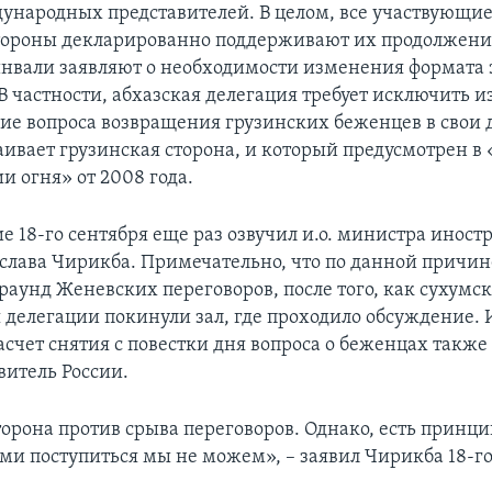
ународных представителей. В целом, все участвующи
тороны декларированно поддерживают их продолжение
нвали заявляют о необходимости изменения формата 
В частности, абхазская делегация требует исключить и
ие вопроса возвращения грузинских беженцев в свои 
аивает грузинская сторона, и который предусмотрен 
и огня» от 2008 года.
е 18-го сентября еще раз озвучил и.о. министра инос
слава Чирикба. Примечательно, что по данной причин
аунд Женевских переговоров, после того, как сухумск
 делегации покинули зал, где проходило обсуждение. 
асчет снятия с повестки дня вопроса о беженцах такж
витель России.
торона против срыва переговоров. Однако, есть принц
ми поступиться мы не можем», – заявил Чирикба 18-го