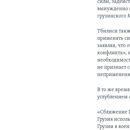
силы, задейс
вынужденно п
грузинского 
Тбилиси такж
применять си
заявляя, что
конфликта», и
необходимости
не признает 
неприменени
В то же врем
углублением 
«Сближение Г
Грузия испол
Грузии в вое