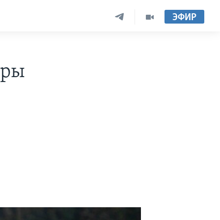
ЭФИР
вры