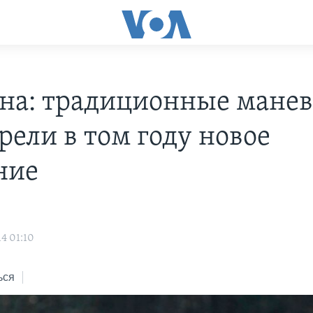
на: традиционные мане
рели в том году новое
ние
4 01:10
ься