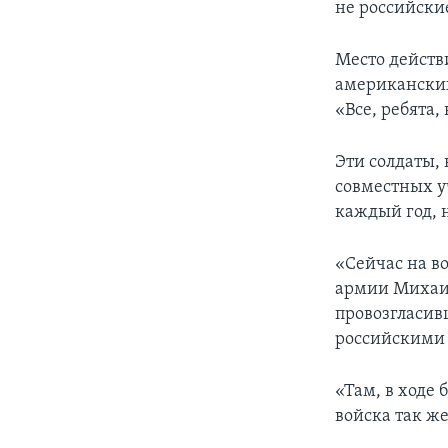
не российски
Место действи
американских
«Все, ребята,
Эти солдаты,
совместных у
каждый год, н
«Сейчас на в
армии Михаил
провозгласив
российскими
«Там, в ходе
войска так же