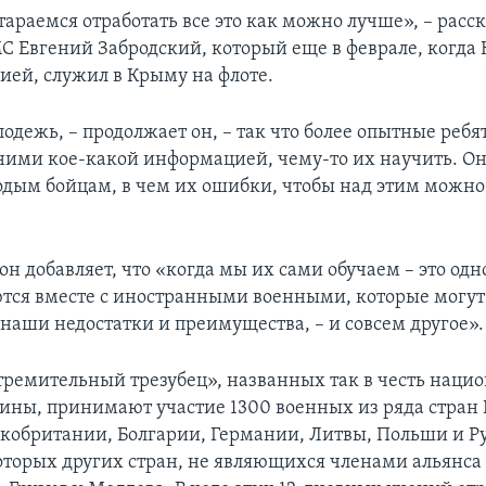
тараемся отработать все это как можно лучше», – расс
С Евгений Забродский, который еще в феврале, когда
сией, служил в Крыму на флоте.
лодежь, – продолжает он, – так что более опытные ребя
 ними кое-какой информацией, чему-то их научить. О
одым бойцам, в чем их ошибки, чтобы над этим можно
 он добавляет, что «когда мы их сами обучаем – это одно
тся вместе с иностранными военными, которые могут
 наши недостатки и преимущества, – и совсем другое».
тремительный трезубец», названных так в честь наци
ины, принимают участие 1300 военных из ряда стран 
икобритании, Болгарии, Германии, Литвы, Польши и Р
оторых других стран, не являющихся членами альянса 