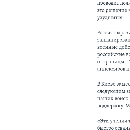
проводит пол
это решение 
ухудшится.
Россия выраз
запланирован
военные дейс
российские в
от границы с
аннексирова
В Киеве заме
следующим за
наших войск 
поддержку. М
«Эти учения 
быстро осваи