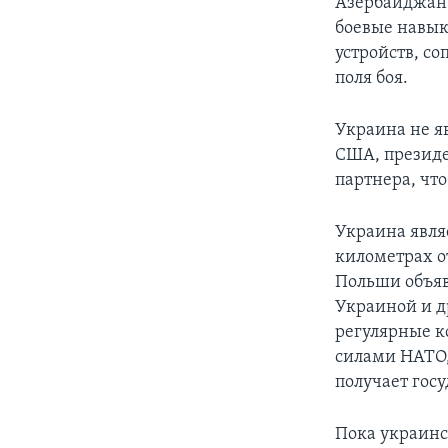
Азербайджан,
боевые навык
устройств, с
поля боя.
Украина не я
США, президе
партнера, чт
Украина явля
километрах о
Польши объяв
Украиной и д
регулярные 
силами НАТО,
получает госу
Пока украинс