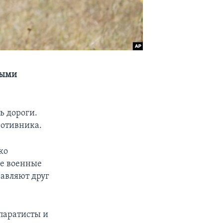
ными
ь дороги.
ротивника.
ко
ие военные
равляют друг
епаратисты и