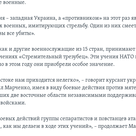
е военные.
я – западная Украина, а «противником» на этот раз яв
 военных, имитирующих стрельбу. Один из них смеетс
 вы все убиты».
 как и другие военнослужащие из 15 стран, принимают 
чениях «Стремительный трезубец». Эти учения НАТО 
о в этом году они приобрели особое значение.
остоке нам приходится нелегко», – говорит курсант ук
 Марченко, имея в виду боевые действия против мят
ших две восточные области независимыми поддержи
 войсками.
 боевых действий группы сепаратистов и повстанцев а
, как мы делаем в ходе этих учений», – продолжает М