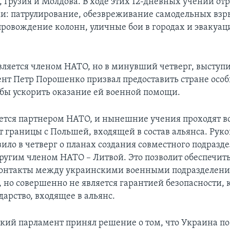
 Грузия и Молдова. В ходе этих 12-дневных учений от
и: патрулирование, обезвреживание самодельных вз
опровождение колонн, уличные бои в городах и эвакуац
вляется членом НАТО, но в минувший четверг, выступи
нт Петр Порошенко призвал предоставить стране особ
обы ускорить оказание ей военной помощи.
ется партнером НАТО, и нынешние учения проходят вс
т границы с Польшей, входящей в состав альянса. Руко
ило в четверг о планах создания совместного подразде
ругим членом НАТО – Литвой. Это позволит обеспечить
контакты между украинскими военными подразделен
 но совершенно не является гарантией безопасности, 
дарство, входящее в альянс.
кий парламент принял решение о том, что Украина п