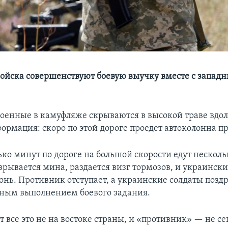
ойска совершенствуют боевую выучку вместе с запад
оенные в камуфляже скрываются в высокой траве вдол
ормация: скоро по этой дороге проедет автоколонна п
ько минут по дороге на большой скорости едут несколь
Взрывается мина, раздается визг тормозов, и украинск
онь. Противник отступает, а украинские солдаты позд
шным выполнением боевого задания.
 все это не на востоке страны, и «противник» — не с