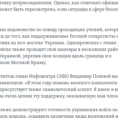
итику неприсоединения. Однако, как отмечают офици
может быть пересмотрено, если ситуация в сфере безо
ила недовольство по поводу проходящих учений, кото
ы до того, как поддерживаемые Россией сепаратисты 
твия на юго-востоке Украины. Одновременно с этими
ойска также проводят свои маневры в нескольких рай
 Украиной, укрепив свои позиции вдоль границы и в
нном Москвой Крыму.
ститель главы Инфоцентра СНБО Владимир Полевой вы
явлением: «В этом году помимо военного компонента
присутствует также символический аспект. Я имею в в
ы очень ценим эту поддержку, оказываемую нам чле
также демонстрируют готовность украинских войск по
вать помощь, осваивать различные виды вооружений 