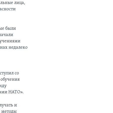
альные лица,
пасности
рые были
начали
 учениями
онах недалеко
ступил со
 обучения
иду
нами НАТО».
лучать и
и методы