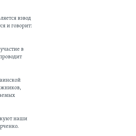
ляется взвод
я и говорит:
участие в
проводит
раинской
ежников,
ваемых
такуют наши
арченко.