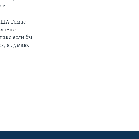
ой.
 США Томас
олнено
днако если бы
я, я думаю,