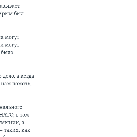
казывает
 Крым был
та могут
ни могут
 было
 дело, а когда
 нам помочь,
онального
НАТО, в том
умынии, а
– таких, как