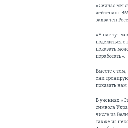
«Сейчас мы с
лейтенант ВМ
захвачен Рос
«У нас тут мо
поделиться с
показать мол
поработать».
Вместе с тем,
они тренирую
показать нам
В учениях «С
символа Укра
числе из Вел
также из нек