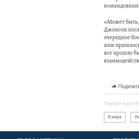
командования
«Может быть,
Джонсон посл
очередное бое
нам пришлось
все прошло бы
взаимодейство
Поделит
This item is part of
В мире
У