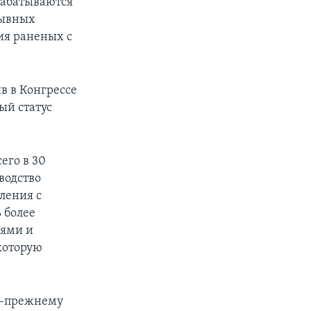
рабатываются
рывных
ия раненых с
в в Конгрессе
ый статус
его в 30
водство
ления с
 более
иями и
которую
о-прежнему