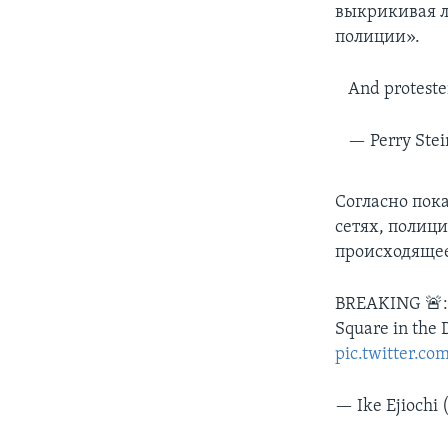
выкрикивая л
полиции».
And protester
— Perry Ste
Согласно пок
сетях, полиц
происходяще
BREAKING 🚨:
Square in the D
pic.twitter.c
— Ike Ejiochi