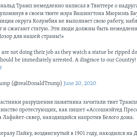
нальд Трамп немедленно написал в Твиттере о надруг
упомянув в своем твите мэра Вашингтона Мюриэль Бау
лиция округа Колумбия не выполняет свою работу, набл
т и сжигают статую. Эти люди должны быть немедлен
Позор для нашей страны!»
e are not doing their job as they watch a statue be ripped 
hould be immediately arrested. A disgrace to our Country!
r
Trump (@realDonaldTrump)
June 20, 2020
стники разрушения памятника зачитали твит Трампа 
шинство протестующих, как пишет «Ассошиэйтед Прес
а Лафайет-сквер, находящийся напротив Белого дома.
ералу Пайку, воздвигнутый в 1901 году, находился на