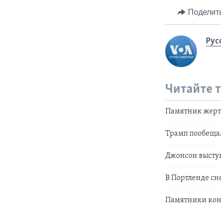
Поделит
Рус
Читайте 
Памятник жертв
Трамп пообещал
Джонсон высту
В Портленде с
Памятники конф