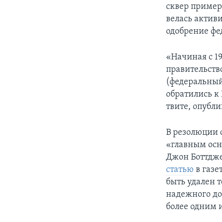
сквер пример
велась активи
одобрение фе
«Начиная с 1
правительств
(федеральный
обратились к 
твите, опубл
В резолюции 
«главным осн
Джон Боттджер
статью
в газе
быть удален т
надежного док
более одним 