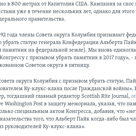
но в 800 метрах от Капитолия США. Кампания за снос
стами уже в течение нескольких лет, однако для этого
дерального правительства.
992 года члены Совета округа Колумбия призывают фед
о убрать статую генерала Конфедерации Альберта Пай
 памятник на федеральной земле). Мы вновь единогл
Конгрессу с призывом убрать памятник в 2017 году», - 
икованном Советом округа в пятницу.
совета округа Колумбия с призывом убрать статую, Па
ователем Ку-клукс-клана после Гражданской войны». В
, тогдашний главный редактор Scottish Rite Journal,
о
те Washington Post в защиту мемориала, указав, что п
олько специальным актом Конгресса, добавив, что «не
азательства того, что Альберт Пайк когда-либо был чл
из руководителей Ку-клукс-клана».