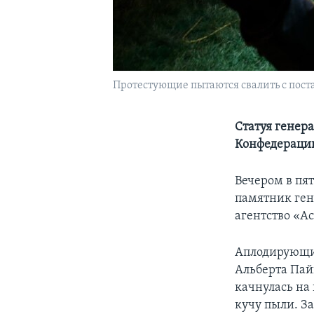
Протестующие пытаются свалить с поста
Статуя генер
Конфедераци
Вечером в пя
памятник ген
агентство «А
Аплодирующие
Альберта Пайк
качнулась на
кучу пыли. З