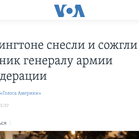
ингтоне снесли и сожгли
ник генералу армии
дерации
 «Голоса Америки»
5:37
ься