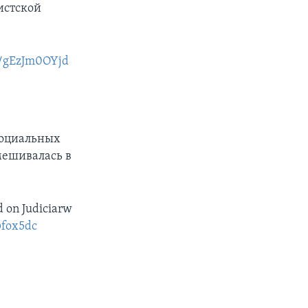
истской
m/gEzJm0OYjd
социальных
мешивалась в
on Judiciarw
fox5dc