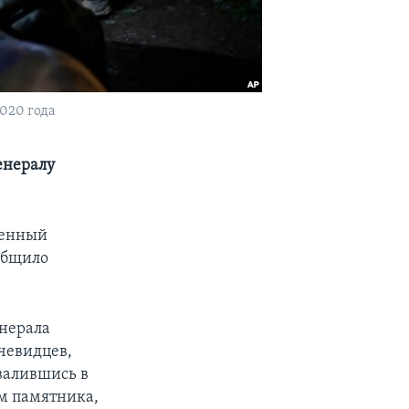
020 года
енералу
венный
общило
нерала
очевидцев,
валившись в
ем памятника,