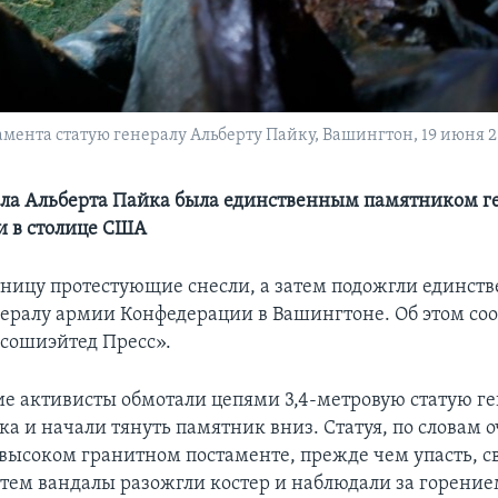
мента статую генералу Альберту Пайку, Вашингтон, 19 июня 2
ала Альберта Пайка была единственным памятником г
и в столице США
тницу протестующие снесли, а затем подожгли единст
ералу армии Конфедерации в Вашингтоне. Об этом со
ссошиэйтед Пресс».
 активисты обмотали цепями 3,4-метровую статую ге
а и начали тянуть памятник вниз. Статуя, по словам 
 высоком гранитном постаменте, прежде чем упасть, с
атем вандалы разожгли костер и наблюдали за горени