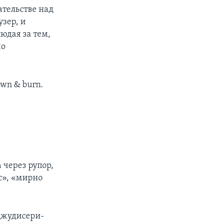
ательстве над
зер, и
юдая за тем,
но
down & burn.
через рупор,
с», «мирно
 Джудисери-