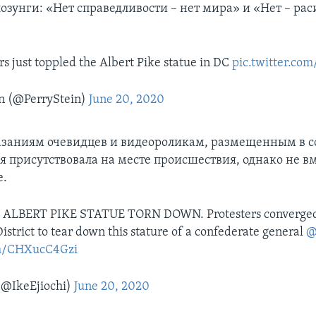
озунги: «Нет справедливости – нет мира» и «Нет – рас
s just toppled the Albert Pike statue in DC
pic.twitter.co
in (@PerryStein)
June 20, 2020
азаниям очевидцев и видеороликам, размещенным в 
ия присутствовала на месте происшествия, однако не в
е.
 ALBERT PIKE STATUE TORN DOWN. Protesters converged 
istrict to tear down this stature of a confederate general
@
om/CHXucC4Gzi
 (@IkeEjiochi)
June 20, 2020