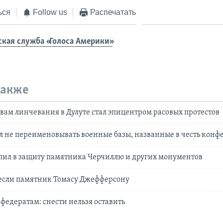
ься
Follow us
Распечатать
ская служба «Голоса Америки»
также
ам линчевания в Дулуте стал эпицентром расовых протестов
 не переименовывать военные базы, названные в честь конф
пил в защиту памятника Черчиллю и других монументов
несли памятник Томасу Джефферсону
едератам: снести нельзя оставить