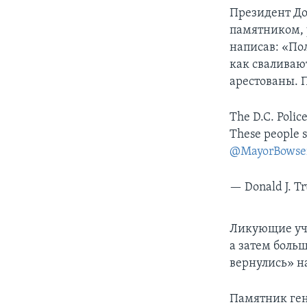
Президент До
памятником, 
написав: «По
как сваливаю
арестованы. 
The D.C. Polic
These people s
@MayorBowse
— Donald J. 
Ликующие уча
а затем боль
вернулись» н
Памятник ген