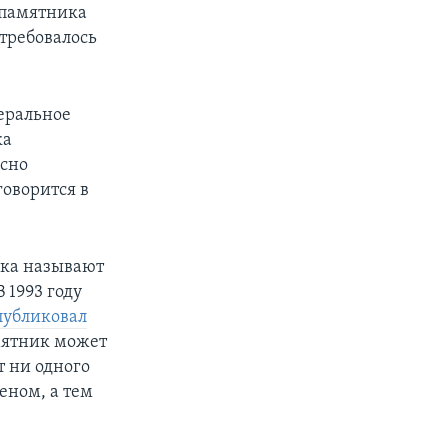
 памятника
 требовалось
еральное
ка
асно
говорится в
йка называют
 1993 году
публиковал
амятник может
т ни одного
еном, а тем