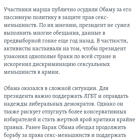
Участники марша публично осудили Обаму за его
Learning English
пассивную политику в защите прав секс-
меньшинств. По их мнению, президент не сумел
СОЦИАЛЬНЫЕ СЕТИ
выполнить многие обещания, данные в
предвыборной гонке еще год назад. В частности,
активисты настаивали на том, чтобы президент
узаконил однополые браки по всей стране и
Языки
искоренил дискриминацию сексуальных
меньшинств в армии.
Обама оказался в сложной ситуации. Для
президента важно поддержать ЛГБТ и оправдать
надежды либеральных демократов. Однако он
также рискует отпугнуть более консервативных
избирателей и стать жертвой ярой критики крайне
правых. Ранее Барак Обама обещал продолжить
борьбу за права секс-меньшинств и поддержать