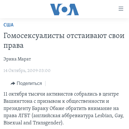
Линки
доступности
Перейти
США
на
ГЛАВНОЕ
Гомосексуалисты отстаивают свои
основной
ПРОГРАММЫ
контент
права
ПРОЕКТЫ
Перейти
АМЕРИКА
к
Эрика Марат
ЭКСПЕРТИЗА
НОВОСТИ ЗА МИНУТУ
УЧИМ АНГЛИЙСКИЙ
основной
14 Октябрь, 2009 03:00
ИНТЕРВЬЮ
ИТОГИ
НАША АМЕРИКАНСКАЯ ИСТОРИЯ
навигации
Перейти
ФАКТЫ ПРОТИВ ФЕЙКОВ
ПОЧЕМУ ЭТО ВАЖНО?
А КАК В АМЕРИКЕ?
Поделиться
в
ЗА СВОБОДУ ПРЕССЫ
ДИСКУССИЯ VOA
АРТЕФАКТЫ
11 октября тысячи активистов собрались в центре
поиск
Вашингтона с призывом к общественности и
УЧИМ АНГЛИЙСКИЙ
ДЕТАЛИ
АМЕРИКАНСКИЕ ГОРОДКИ
президенту Бараку Обаме обратить внимание на
ВИДЕО
НЬЮ-ЙОРК NEW YORK
ТЕСТЫ
права ЛГБТ (английская аббревиатура Lesbian, Gay,
Bisexual and Transgender).
ПОДПИСКА НА НОВОСТИ
АМЕРИКА. БОЛЬШОЕ ПУТЕШЕСТВИЕ