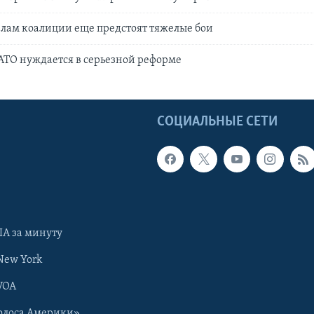
силам коалиции еще предстоят тяжелые бои
НАТО нуждается в серьезной реформе
Ы
СОЦИАЛЬНЫЕ СЕТИ
А за минуту
New York
VOA
олоса Америки»