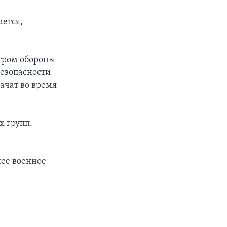
ается,
стром обороны
езопасности
ачат во время
х групп.
нее военное