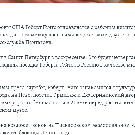
оны США Роберт Гейтс отправляется с рабочим визито
ния диалога между военными ведомствами двух стран
сс-служба Пентагона.
т в Санкт-Петербург в воскресенье. Это будет четвертая
ледняя поездка Роберта Гейтса в Россию в качестве м
ным пресс-службы, Роберт Гейтс ознакомится с культ
рода на Неве, посетит Эрмитаж и Екатерининский дво
новых угрозах безопасности в 21 веке перед российски
ском музее.
она возложит венок на Пискаревском мемориальном 
ь жертв блокады Ленинграда.