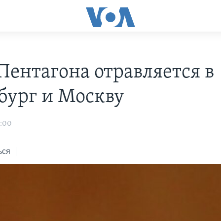
 Пентагона отравляется в
бург и Москву
3:00
ься