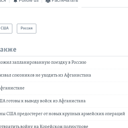
ься
Follow us
Распечатать
США
Россия
также
тложил запланированную поездку в Россию
ризвал союзников не уходить из Афганистана
 Афганистане
США готовы к выводу войск из Афганистана
ны США предостерег от новых крупных армейских операций
дотвратить войну на Корейском полуострове