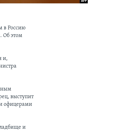
м в Россию
. Об этом
 и,
инистра
урным
рец, выступит
ми офицерами
кладбище и