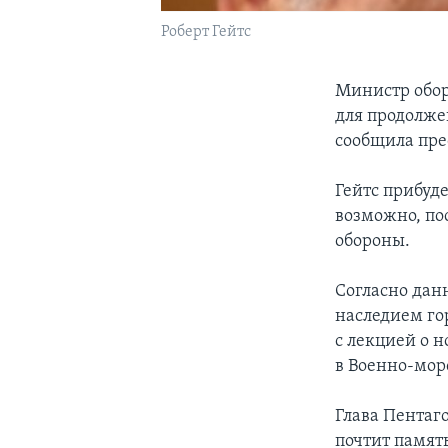
Роберт Гейтс
Министр обор
для продолже
сообщила пре
Гейтс прибуде
возможно, пос
обороны.
Согласно дан
наследием го
с лекцией о 
в Военно-мор
Глава Пентаг
почтит памят