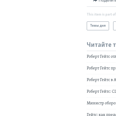
Поделит
This item is part of
Темы дня
Читайте 
Роберт Гейтс о
Роберт Гейтс п
Роберт Гейтс в
Роберт Гейтс: 
Министр оборо
Гейтс: как пре