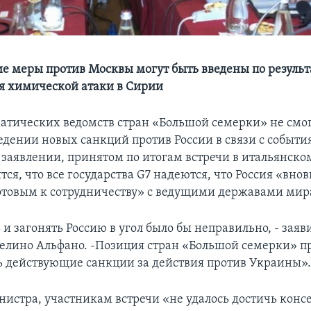
е меры против Москвы могут быть введены по резуль
я химической атаки в Сирии
атических ведомств стран «Большой семерки» не смо
едении новых санкций против России в связи с событи
 заявлении, принятом по итогам встречи в итальянско
тся, что все государства G7 надеются, что Россия «внов
отовым к сотрудничеству» с ведущими державами мир
и загонять Россию в угол было бы неправильно, - зая
лино Альфано. -Позиция стран «Большой семерки» пр
 действующие санкции за действия против Украины»
нистра, участникам встречи «не удалось достичь консе