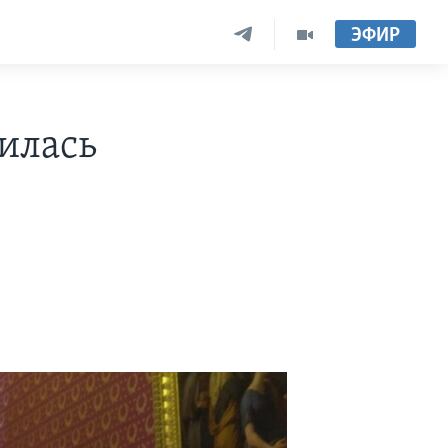
ЭФИР
илась