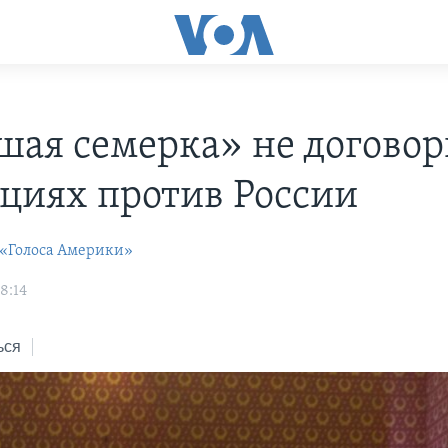
шая семерка» не договор
кциях против России
 «Голоса Америки»
18:14
ься