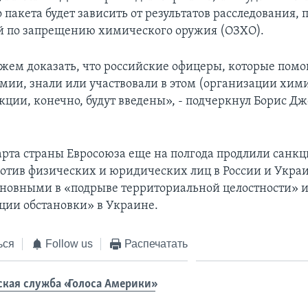
 пакета будет зависить от результатов расследования,
 по запрещению химического оружия (ОЗХО).
жем доказать, что российские офицеры, которые помо
мии, знали или участвовали в этом (организации хим
нкции, конечно, будут введены», - подчеркнул Борис Д
арта страны Евросоюза еще на полгода продлили санкц
отив физических и юридических лиц в России и Укра
иновными в «подрыве территориальной целостности» 
ции обстановки» в Украине.
ься
Follow us
Распечатать
ская служба «Голоса Америки»