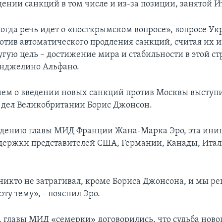
дении санкций в том числе и из-за позиции, занятой И
когда речь идет о «посткрымском вопросе», вопросе У
отив автоматического продления санкций, считая их 
ую цель – достижение мира и стабильности в этой стр
Анджелино Альфано.
ем о введении новых санкций против Москвы выступ
дел Великобритании Борис Джонсон.
ждению главы МИД Франции Жана-Марка Эро, эта ини
держки представителей США, Германии, Канады, Ита
 никто не затрагивал, кроме Бориса Джонсона, и мы р
эту тему», - пояснил Эро.
, главы МИД «семерки» договорились, что судьба ново