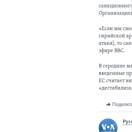
санкционного
Организацией
«Если мы смо
сирийской ар
атаки), то са
эфире BBC.
В середине м
введенные пр
ЕС считает в
«дестабилиза
Поделит
Рус