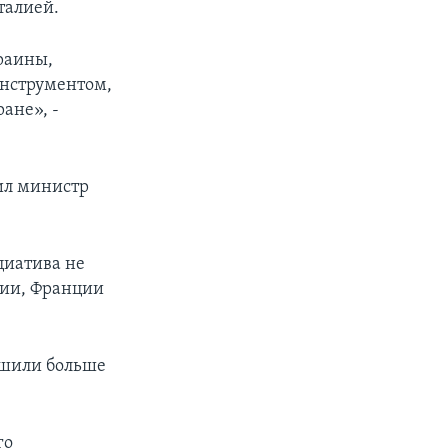
талией.
краины,
инструментом,
ане», -
ил министр
циатива не
лии, Франции
ешили больше
го