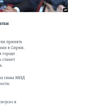
татам
гли принять
ями в Сирии.
м городе
ь станет
а.
вил глава МИД
оста:
.
нсуса» в