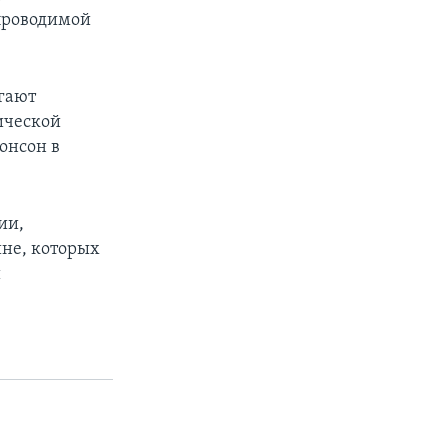
 проводимой
гают
ической
жонсон в
ии,
ине, которых
и