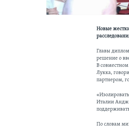
Новые жестки
расследовани
Главы диплом
решение о вв
В совместном
Лукка, говори
партнером, г
«Изолировать 
Италии Андже
поддерживать
По словам ми