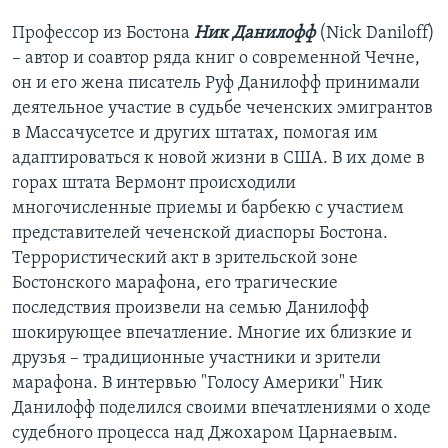
Профессор из Бостона
Ник Данилофф
(Nick Daniloff)
– автор и соавтор ряда книг о современной Чечне,
он и его жена писатель Руф Данилофф принимали
деятельное участие в судьбе чеченских эмигрантов
в Массачусетсе и других штатах, помогая им
адаптироваться к новой жизни в США. В их доме в
горах штата Вермонт происходили
многочисленные приемы и барбекю с участием
представителей чеченской диаспоры Бостона.
Террористический акт в зрительской зоне
Бостонского марафона, его трагические
последствия произвели на семью Данилофф
шокирующее впечатление. Многие их близкие и
друзья – традиционные участники и зрители
марафона. В интервью "Голосу Америки" Ник
Данилофф поделился своими впечатлениями о ходе
судебного процесса над Джохаром Царнаевым.