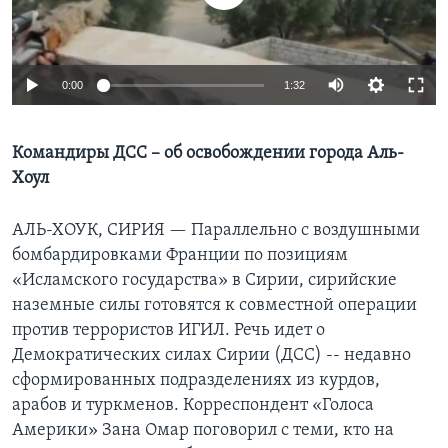
Learning English
0:00
1:32
СОЦИАЛЬНЫЕ СЕТИ
Командиры ДСС – об освобождении города Аль-
Хоул
Языки
АЛЬ-ХОУК, СИРИЯ —
Параллельно с воздушными
бомбардировками Франции по позициям
«Исламского государства» в Сирии, сирийские
наземные силы готовятся к совместной операции
против террористов ИГИЛ. Речь идет о
Демократических силах Сирии (ДСС) -- недавно
сформированных подразделениях из курдов,
арабов и туркменов. Корреспондент «Голоса
Америки» Зана Омар поговорил с теми, кто на