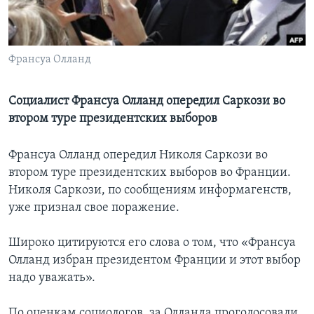
Learning English
Франсуа Олланд
СОЦИАЛЬНЫЕ СЕТИ
Социалист Франсуа Олланд опередил Саркози во
втором туре президентских выборов
Языки
Франсуа Олланд опередил Николя Саркози во
втором туре президентских выборов во Франции.
Николя Cаркози, по сообщениям информагенств,
уже признал свое поражение.
Широко цитируются его слова о том, что «Франсуа
Олланд избран президентом Франции и этот выбор
надо уважать».
По оценкам социологов, за Олланда проголосовали