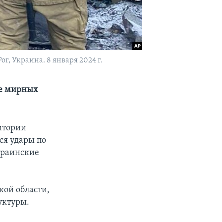
, Украина. 8 января 2024 г.
ре мирных
итории
ся удары по
краинские
кой области,
уктуры.