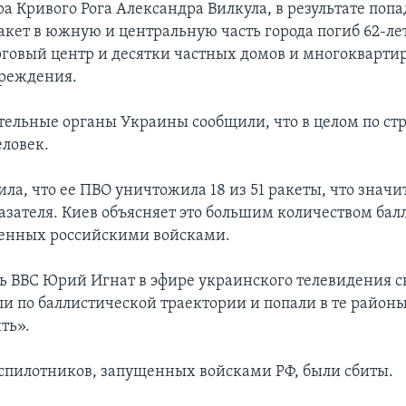
а Кривого Рога Александра Вилкула, в результате поп
акет в южную и центральную часть города погиб 62-л
говый центр и десятки частных домов и многокварти
вреждения.
ельные органы Украины сообщили, что в целом по ст
еловек.
ила, что ее ПВО уничтожила 18 из 51 ракеты, что знач
азателя. Киев объясняет это большим количеством ба
щенных российскими войсками.
ь ВВС Юрий Игнат в эфире украинского телевидения ск
ли по баллистической траектории и попали в те районы
ть».
еспилотников, запущенных войсками РФ, были сбиты.