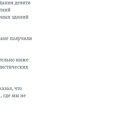
адания девяти
етний
рных зданий
ране получили
ительно ниже
ллистических
азал, что
, где мы не