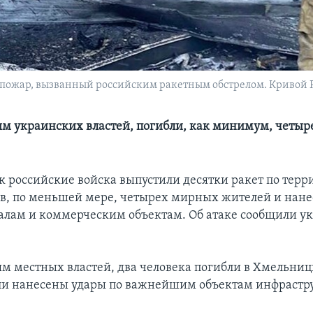
пожар, вызванный российским ракетным обстрелом. Кривой Рог
м украинских властей, погибли, как минимум, четы
к российские войска выпустили десятки ракет по терр
в, по меньшей мере, четырех мирных жителей и нане
лам и коммерческим объектам. Об атаке сообщили у
м местных властей, два человека погибли в Хмельниц
ли нанесены удары по важнейшим объектам инфрастр