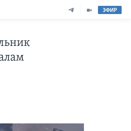
ЭФИР
ельник
талам