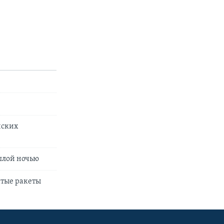
йских
шлой ночью
атые ракеты