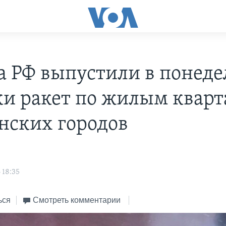
а РФ выпустили в понед
ки ракет по жилым квар
нских городов
 18:35
ься
Смотреть комментарии