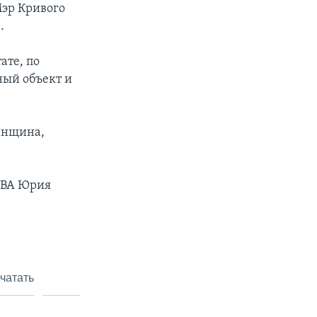
Мэр Кривого
.
ате, по
ый объект и
женщина,
 ОВА Юрия
чатать