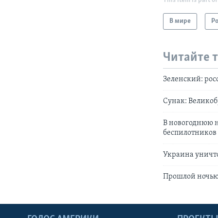
This item is part of
В мире
Р
Читайте 
Зеленский: рос
Сунак: Великоб
В новогоднюю н
беспилотников
Украина уничт
Прошлой ночью 