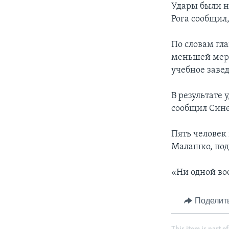
Удары были н
Рога сообщил,
По словам гла
меньшей мер
учебное заве
В результате 
сообщил Сине
Пять человек
Малашко, под
«Ни одной во
Поделит