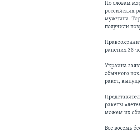
По словам мэр
российских р
мужчина. Тор
получили по
Правоохранит
ранения 38 ч
Украина заяв
обычного пок
ракет, выпу
Представител
ракеты «лете
можем их сби
Все восемь б