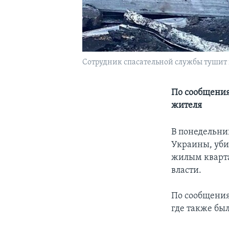
Сотрудник спасательной службы тушит 
По сообщения
жителя
В понедельни
Украины, уби
жилым кварта
власти.
По сообщения
где также бы