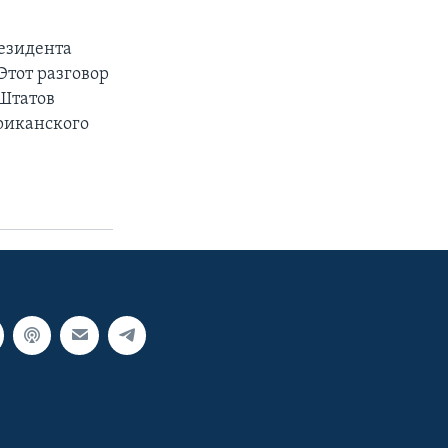
езидента
тот разговор
 Штатов
риканского