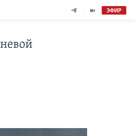
ЭФИР
еневой