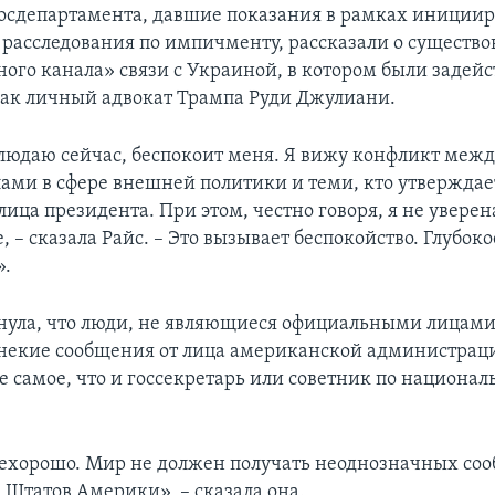
осдепартамента, давшие показания в рамках иниции
расследования по импичменту, рассказали о существ
ого канала» связи с Украиной, в котором были задей
как личный адвокат Трампа Руди Джулиани.
аблюдаю сейчас, беспокоит меня. Я вижу конфликт меж
ами в сфере внешней политики и теми, кто утверждает
лица президента. При этом, честно говоря, я не уверена
, – сказала Райс. – Это вызывает беспокойство. Глубоко
».
нула, что люди, не являющиеся официальными лицами
некие сообщения от лица американской администрац
е самое, что и госсекретарь или советник по национал
.
нехорошо. Мир не должен получать неоднозначных со
Штатов Америки», – сказала она.