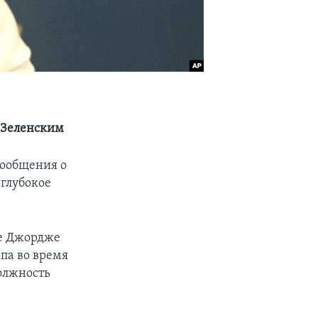
 Зеленским
сообщения о
глубокое
це Джордже
па во время
должность