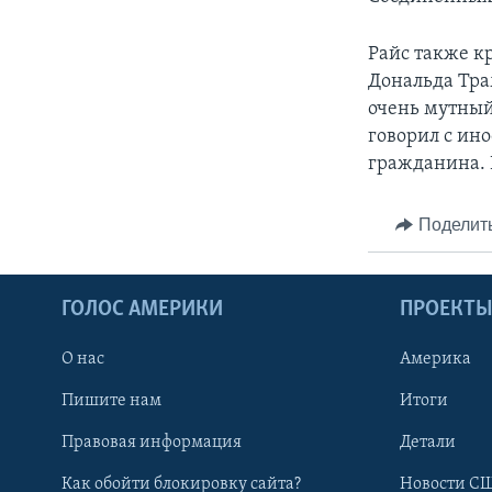
Райс также к
Дональда Тра
очень мутный
говорил с ин
гражданина. 
Поделит
ГОЛОС АМЕРИКИ
ПРОЕКТ
О нас
Америка
Пишите нам
Итоги
Правовая информация
Детали
Как обойти блокировку сайта?
Новости СШ