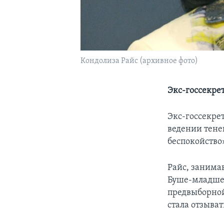
Кондолиза Райс (архивное фото)
Экс-госсекре
Экс-госсекре
ведении тене
беспокойство
Райс, занима
Буше-младшем
предвыборной
стала отзыват