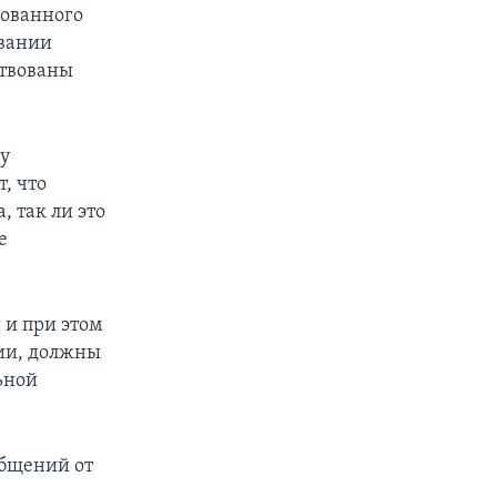
рованного
овании
ствованы
ду
, что
, так ли это
е
 и при этом
ии, должны
ьной
общений от