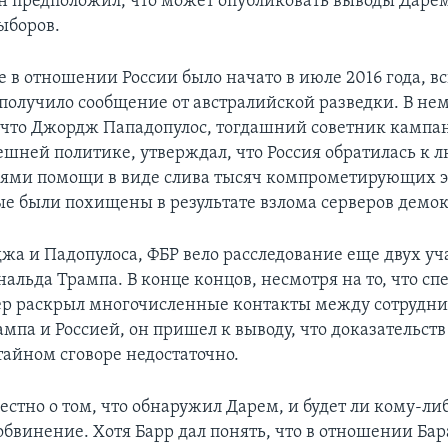
н предположил, что может опубликовать выводы Дарем
ыборов.
 в отношении России было начато в июле 2016 года, вс
Р получило сообщение от австралийской разведки. В не
что Джордж Пападопулос, тогдашний советник кампа
ешней политике, утверждал, что Россия обратилась к 
иями помощи в виде слива тысяч компрометирующих 
ые были похищены в результате взлома серверов демок
а и Падопулоса, ФБР вело расследование еще двух уч
альда Трампа. В конце концов, несмотря на то, что с
ер раскрыл многочисленные контакты между сотрудн
мпа и Россией, он пришел к выводу, что доказательств
тайном сговоре недостаточно.
естно о том, что обнаружил Дарем, и будет ли кому-ли
обвинение. Хотя Барр дал понять, что в отношении Бар