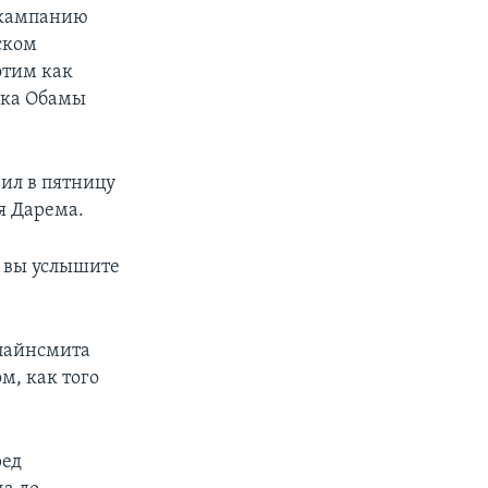
л кампанию
ском
этим как
ака Обамы
ил в пятницу
я Дарема.
и вы услышите
Клайнсмита
м, как того
ред