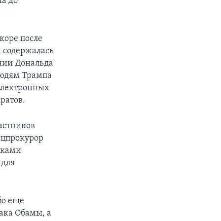
а до
коре после
м содержалась
нии Дональда
людям Трампа
электронных
ратов.
астников
пецпрокурор
иками
 для
бо еще
ака Обамы, а