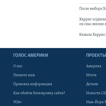
После выбора Х
Харрис осудила
он спас жизни 
Камала Харрис:
ГОЛОС АМЕРИКИ
ПРОЕКТ
О нас
Америка
Пишите нам
Итоги
Правовая информация
Детали
Как обойти блокировку сайта?
Новости СШ
VOA+
Нью-Йорк 