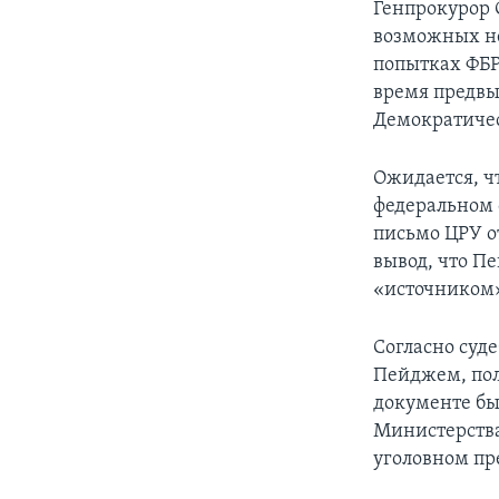
Генпрокурор 
возможных не
попытках ФБР
время предвы
Демократичес
Ожидается, чт
федеральном 
письмо ЦРУ о
вывод, что Пе
«источником»
Согласно суд
Пейджем, пол
документе бы
Министерства
уголовном пр