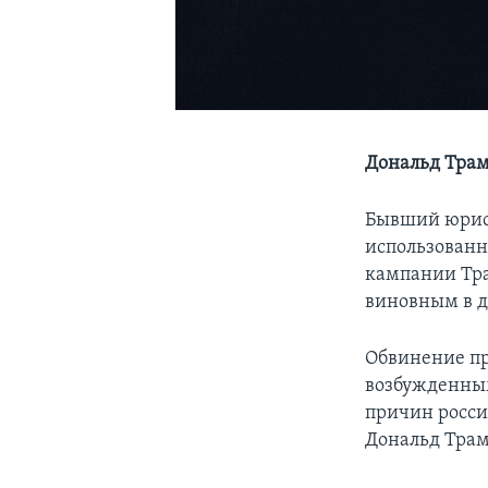
Дональд Трам
Бывший юрист
использованн
кампании Тра
виновным в д
Обвинение пр
возбужденны
причин росси
Дональд Трам