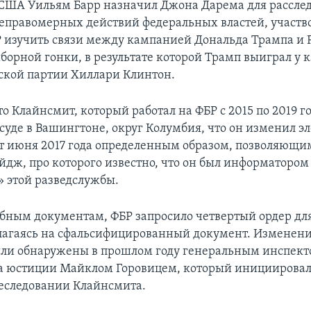
США Уильям Барр назначил Джона Дарема для рассле
правомерных действий федеральных властей, участв
 изучить связи между кампанией Дональда Трампа и Р
борной гонки, в результате которой Трамп выиграл у 
кой партии Хиллари Клинтон.
о Клайнсмит, который работал на ФБР с 2015 по 2019 го
суде в Вашингтоне, округ Колумбия, что он изменил э
т июня 2017 года определенным образом, позволяющи
йдж, про которого известно, что он был информатором
 этой разведслужбы.
ебным документам, ФБР запросило четвертый ордер дл
агаясь на сфальсифицированный документ. Изменени
ли обнаружены в прошлом году генеральным инспек
 юстиции Майклом Горовицем, который инициировал 
еследовании Клайнсмита.