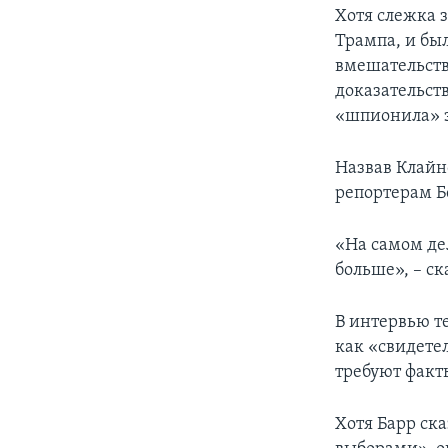
Хотя слежка 
Трампа, и бы
вмешательств
доказательст
«шпионила» з
Назвав Клайн
репортерам Бе
«На самом де
больше», – ск
В интервью т
как «свидете
требуют факт
Хотя Барр ска