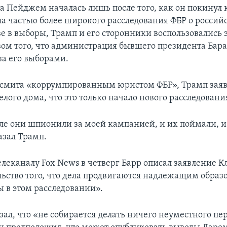
за Пейджем началась лишь после того, как он покину
ла частью более широкого расследования ФБР о россий
е в выборы, Трамп и его сторонники воспользовались 
вом того, что администрация бывшего президента Бар
а его выборами.
смита «коррумпированным юристом ФБР», Трамп заяв
лого дома, что это только начало нового расследовани
ле они шпионили за моей кампанией, и их поймали, 
азал Трамп.
елеканалу Fox News в четверг Барр описал заявление 
льство того, что дела продвигаются надлежащим образо
ы в этом расследовании».
зал, что «не собирается делать ничего неуместного пе