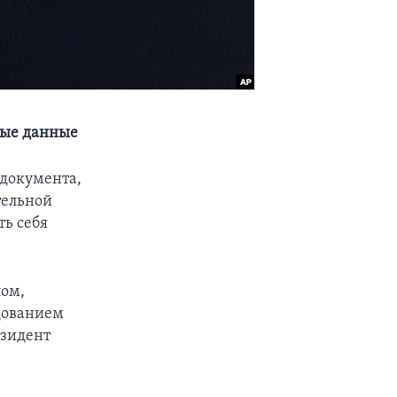
овые данные
документа,
тельной
ь себя
лом,
дованием
езидент