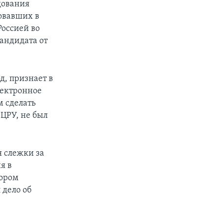
дования
овавших в
оссией во
кандидата от
д, признает в
лектронное
м сделать
 ЦРУ, не был
я слежки за
я в
тором
дело об