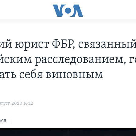
й юрист ФБР, связанный
йским расследованием, г
ать себя виновным
густ, 2020 16:12
ься