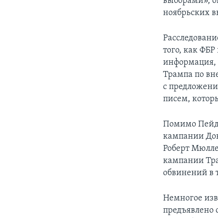
выборами», о
ноябрьских в
Расследование
того, как ФБ
информация, 
Трампа по вн
с предложен
писем, котор
Помимо Пейдж
кампании Дон
Роберт Мюлл
кампании Тра
обвинений в 
Немногое изв
предъявлено 