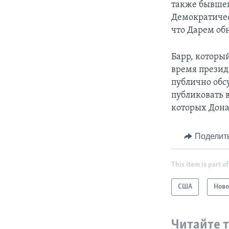
также бывшег
Демократичес
что Дарем об
Барр, которы
время президе
публично обс
публиковать 
которых Дона
Поделит
This item is part of
США
Ново
Читайте 