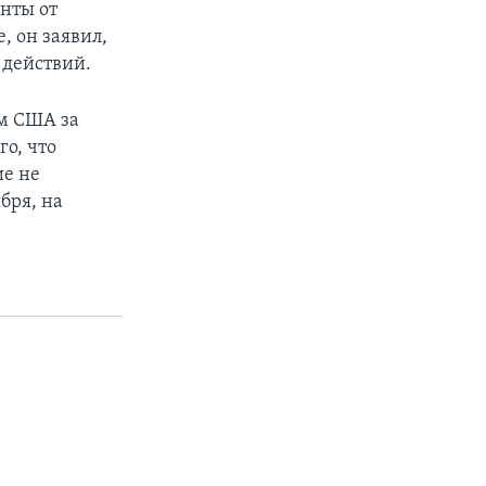
нты от
, он заявил,
 действий.
ом США за
го, что
ие не
бря, на