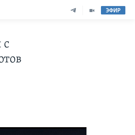
ЭФИР
 с
отов