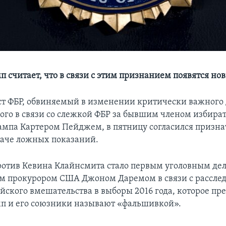
п считает, что в связи с этим признанием появятся н
 ФБР, обвиняемый в изменении критически важного 
ого в связи со слежкой ФБР за бывшим членом избира
мпа Картером Пейджем, в пятницу согласился признат
аче ложных показаний.
отив Кевина Клайнсмита стало первым уголовным де
м прокурором США Джоном Даремом в связи с рассле
йского вмешательства в выборы 2016 года, которое пр
п и его союзники называют «фальшивкой».