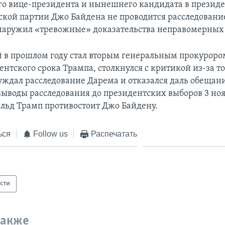
о вице-президента и нынешнего кандидата в президе
кой партии Джо Байдена не проводится расследование
наружил «тревожные» доказательства неправомерных
й в прошлом году стал вторым генеральным прокурор
нтского срока Трампа, столкнулся с критикой из-за то
уждал расследование Дарема и отказался даль обещан
выводы расследования до президентских выборов 3 ноя
льд Трамп противостоит Джо Байдену.
ься
Follow us
Распечатать
сти
также