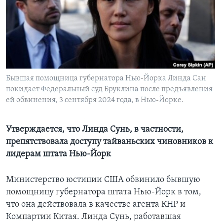
Learning English
СОЦИАЛЬНЫЕ СЕТИ
Бывшая помощница губернатора Нью-Йорка Линда Сан
покидает Федеральный суд Бруклина после предъявления
Языки
ей обвинения, 3 сентября 2024 года, в Нью-Йорке.
Утверждается, что Линда Сунь, в частности,
препятствовала доступу тайваньских чиновников к
лидерам штата Нью-Йорк
Министерство юстиции США обвинило бывшую
помощницу губернатора штата Нью-Йорк в том,
что она действовала в качестве агента КНР и
Компартии Китая. Линда Сунь, работавшая