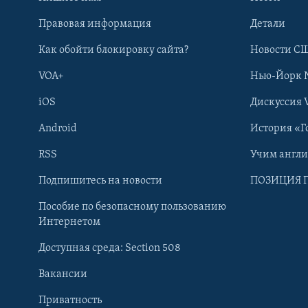
Правовая информация
Детали
Как обойти блокировку сайта?
Новости СШ
VOA+
Нью-Йорк 
iOS
Дискуссия 
Android
История «Г
RSS
Учим англ
Learning English
Подпишитесь на новости
ПОЗИЦИЯ 
Пособие по безопасному пользованию
СОЦИАЛЬНЫЕ СЕТИ
Интернетом
Доступная среда: Section 508
Вакансии
Приватность
Языки