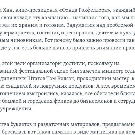
и Хан, вице-президента «Фонда Рокфеллера», «каждый
свой вклад в эту кампанию – начиная с того, как мы 
к мы их храним и готовим. Задуматься над проблемой 
упермаркетов, гостиниц и ресторанов, деятелям культ
ным чиновникам. Вот почему было важно провести та
где у нас есть больше шансов привлечь внимание прав
, этой цели организаторы достигли, поскольку на
анной фестивальной сцене был замечен министр сель
единенных Штатов Том Вилсэк, проходивший мастер-к
ю сэндвичей из подручных продуктов. А тем временем 
гощением выстроились, казалось, все обитатели бли
от бомжей и городских фриков до бизнесменов и сотру
 учреждений.
тва буклетов и раздаточных материалов, предлагаем
а бросилась вот такая памятка в виде магнитика на хо