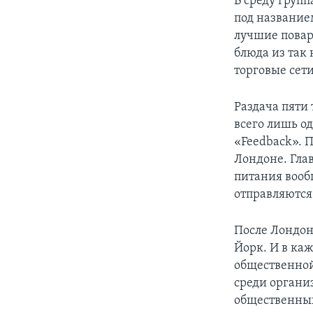
В среду груп
под название
лучшие повар
блюда из так
торговые сет
Раздача пяти
всего лишь о
«Feedback». 
Лондоне. Гла
питания вообщ
отправляются
После Лондон
Йорк. И в ка
общественной
среди органи
общественных