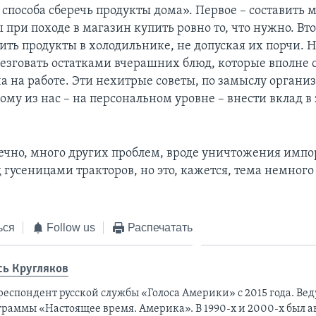
 способа сберечь продукты дома». Первое – составить 
 при походе в магазин купить ровно то, что нужно. Вто
ить продукты в холодильнике, не допуская их порчи. 
резговать остатками вчерашних блюд, которые вполне с
а на работе. Эти нехитрые советы, по замыслу организ
ому из нас – на персональном уровне – внести вклад 
нечно, много других проблем, вроде уничтожения имп
 гусеницами тракторов, но это, кажется, тема немного
ься
Follow us
Распечатать
сь Кругляков
респондент русской службы «Голоса Америки» с 2015 года. Ве
граммы «Настоящее время. Америка». В 1990-х и 2000-х был а