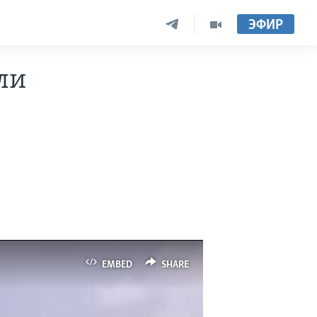
ЭФИР
ли
EMBED
SHARE