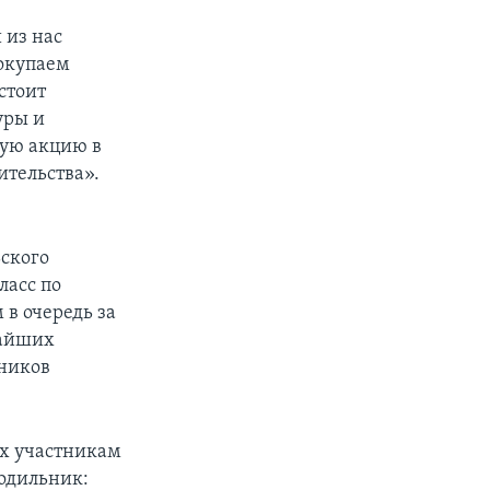
 из нас
покупаем
стоит
уры и
кую акцию в
ительства».
ского
ласс по
в очередь за
жайших
дников
ых участникам
лодильник: