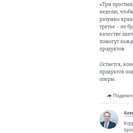
«Три простых
неделю, чтобы
разумно хран
третье – не б
качестве ланч
помогут кажд
продуктов.
Остается, ко
продуктов под
оперы.
Поделит
Але
Кор
про