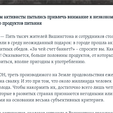
м активисты пытались привлечь внимание к неэконо
 продуктов питания
 —
Пять тысяч жителей Вашингтона и сотрудников ст
или в среду неожиданный подарок: в городе прошла ак
атных обедов. «За чей счет банкет?» – спросите вы. Ка
и! Оказывается, больше половины продуктов, от котор
иться, вполне пригодны к употреблению.
Н, треть производимого на Земле продовольствия еж
на свалку. И это при том, что около миллиарда человек
олода. Чтобы накормить их, достаточно всего лишь чет
оторые в развитых странах признаются негодными или
и на основании весьма субъективных критериев.