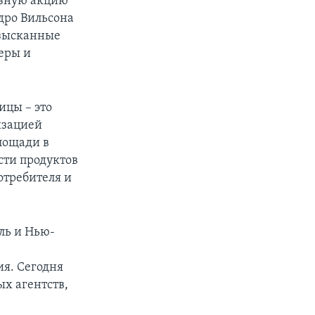
озную акцию
дро Вильсона
изысканные
еры и
ицы – это
изацией
лощади в
сти продуктов
потребителя и
ль и Нью-
я. Сегодня
ых агентств,