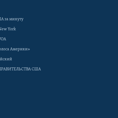
А за минуту
New York
VOA
олоса Америки»
ийский
ПРАВИТЕЛЬСТВА США