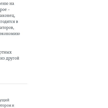
меню на
рое –
Наконец,
годятся в
аторов,
в экономию
ортных
 из другой
дущий
втором и