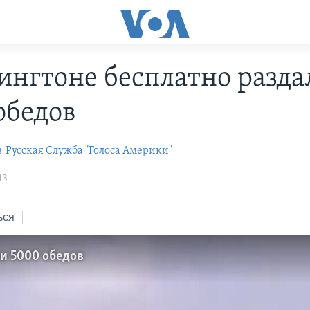
ингтоне бесплатно разда
обедов
в
Русская Служба "Голоса Америки"
43
ься
ли 5000 обедов