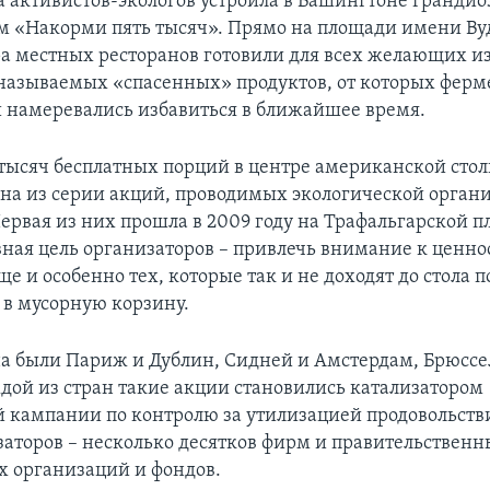
па активистов-экологов устроила в Вашингтоне гранди
м «Накорми пять тысяч». Прямо на площади имени Ву
а местных ресторанов готовили для всех желающих 
 называемых «спасенных» продуктов, от которых ферм
и намеревались избавиться в ближайшее время.
 тысяч бесплатных порций в центре американской стол
дна из серии акций, проводимых экологической орган
Первая из них прошла в 2009 году на Трафальгарской п
вная цель организаторов – привлечь внимание к ценно
е и особенно тех, которые так и не доходят до стола 
 в мусорную корзину.
а были Париж и Дублин, Сидней и Амстердам, Брюссе
ждой из стран такие акции становились катализатором
 кампании по контролю за утилизацией продовольстви
заторов – несколько десятков фирм и правительственн
 организаций и фондов.