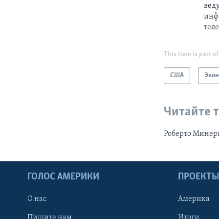
вед
инф
теле
This item is part of
США
Эко
Читайте 
Роберто Минерв
ГОЛОС АМЕРИКИ
ПРОЕКТ
О нас
Америка
Пишите нам
Итоги