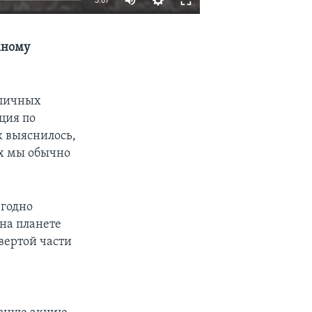
EMBED
SHARE
мному
оличных
ция по
к выяснилось,
ых мы обычно
егодно
 на планете
вертой части