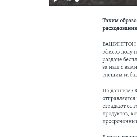
Таким образо
расходованию
ВАШИНГТОН
офисов получ
раздаче беспл
за наш с вам
спешим избав
По данным ОО
отправляется 
страдают от г
продуктов, к
просроченным