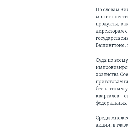
По словам Зи
может внести 
продукты, ка
директорам с
государствен
Вашингтоне, 
Судя по всему
импровизиров
хозяйства Со
приготовлени
бесплатным у
кварталов – 
федеральных
Среди множес
акции, в глаз