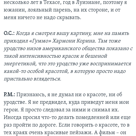
несколько лет в Техасе, год в Луизиане, поэтому я
южанин, лояльный парень, на их стороне, и от
меня ничего не надо скрывать.
О.С.:
Когда я смотрел вашу картину, мне на память
приходил «Гуммо» Хармони Корина. Там тоже
уродство низов американского общества показано с
такой интенсивностью красок и бешеной
энергетикой, что это уродство уже воспринимается
какой-то особой красотой, в которую просто надо
пристально вглядеться.
Р.М.:
Признаюсь, я не думал ни о красоте, ни об
уродстве. Я не предвидел, куда приведут меня мои
герои. Я просто следовал за ними и снимал их.
Иногда просил что-то делать помедленней или еще
раз пройти по дороге. Если говорить о красоте, то в
тех краях очень красивые пейзажи. А фильм – он