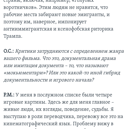
страны, включая, например, «голубых
воротничков». Этим людям не нравится, что
рабочие места забирают новые эмигранты, и
поэтому им, наверное, импонирует
антииммигрантская и ксенофобская риторика
Трампа.
О.С.:
Критики затрудняются с определением жанра
вашего фильма. Что это, документальная драма
или имитация документа – то, что называют
«мокьюментари»? Или это какой-то иной гибрид
документальности и игрового начала?
Р.М.:
У меня в послужном списке были четыре
игровые картины. Здесь же для меня главное –
живые люди, их взгляды, поведение, судьбы. Я
выступаю в роли переводчика, перевожу все это на
кинематографический язык. Проблему вижу в