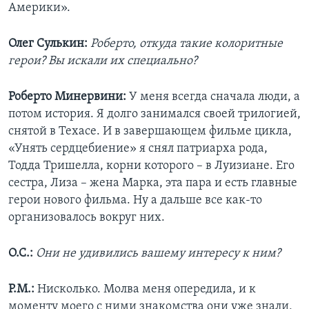
Америки».
Олег Сулькин:
Роберто, откуда такие колоритные
герои? Вы искали их специально?
Роберто Минервини:
У меня всегда сначала люди, а
потом история. Я долго занимался своей трилогией,
снятой в Техасе. И в завершающем фильме цикла,
«Унять сердцебиение» я снял патриарха рода,
Тодда Тришелла, корни которого – в Луизиане. Его
сестра, Лиза – жена Марка, эта пара и есть главные
герои нового фильма. Ну а дальше все как-то
организовалось вокруг них.
О.С.:
Они не удивились вашему интересу к ним?
Р.М.:
Нисколько. Молва меня опередила, и к
моменту моего с ними знакомства они уже знали,