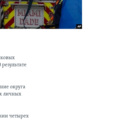
сковых
 результате
ение округа
их личных
ении четырех