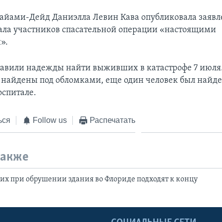
айами-Дейд Даниэлла Левин Кава опубликовала заявл
ала участников спасательной операции «настоящими
».
тавили надежды найти выживших в катастрофе 7 июля.
 найдены под обломками, еще один человек был найд
оспитале.
ься
Follow us
Распечатать
также
х при обрушении здания во Флориде подходят к концу