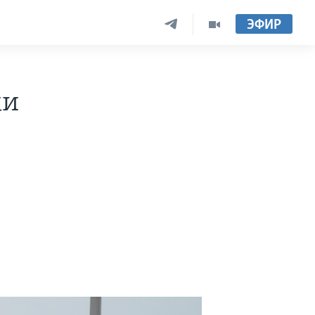
ЭФИР
ки