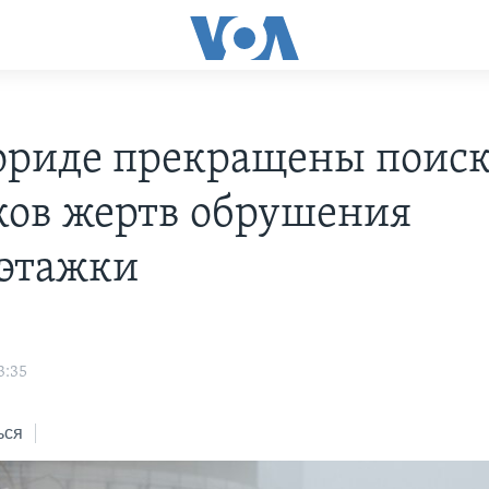
ориде прекращены поис
ков жертв обрушения
этажки
3:35
ься