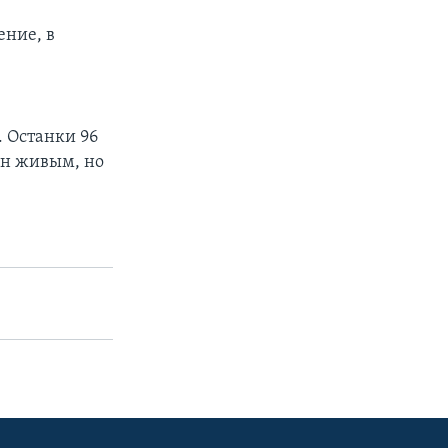
ение, в
 Останки 96
ен живым, но