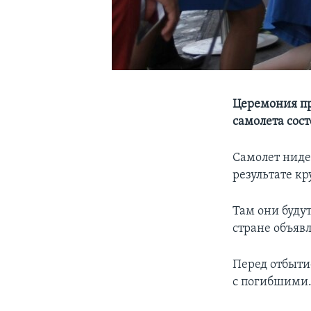
Церемония пр
самолета сост
Самолет ниде
результате к
Там они буду
стране объяв
Перед отбыти
с погибшими