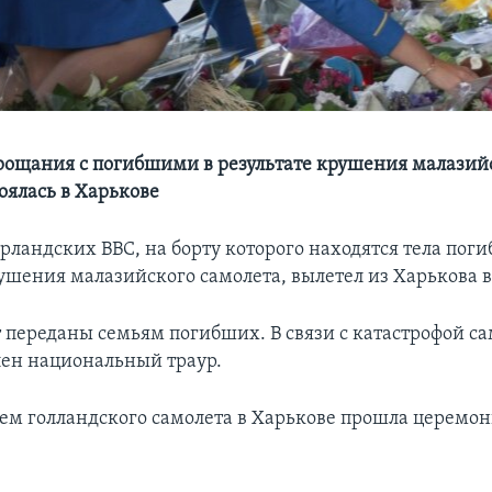
ощания с погибшими в результате крушения малазий
оялась в Харькове
рландских ВВС, на борту которого находятся тела пог
рушения малазийского самолета, вылетел из Харькова 
т переданы семьям погибших. В связи с катастрофой са
лен национальный траур.
ем голландского самолета в Харькове прошла церемо
.