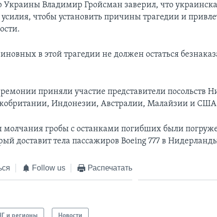
 Украины Владимир Гройсман заверил, что украинска
 усилия, чтобы установить причины трагедии и привл
ости.
виновных в этой трагедии не должен остаться безнака
еремонии приняли участие представители посольств Н
кобритании, Индонезии, Австралии, Малайзии и США
 молчания гробы с останками погибших были погруж
рый доставит тела пассажиров Boeing 777 в Нидерланд
ься
Follow us
Распечатать
НГ и регионы
Новости