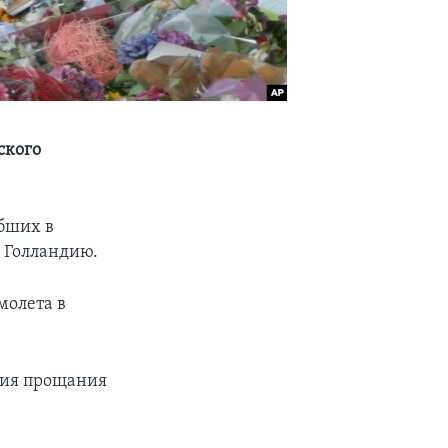
ского
ибших в
в Голландию.
молета в
ния прощания