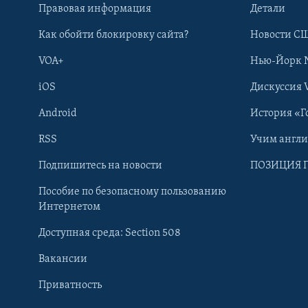
Правовая информация
Детали
Как обойти блокировку сайта?
Новости СШ
VOA+
Нью-Йорк 
iOS
Дискуссия 
Android
История «Г
RSS
Учим англ
Learning English
Подпишитесь на новости
ПОЗИЦИЯ 
Пособие по безопасному пользованию
СОЦИАЛЬНЫЕ СЕТИ
Интернетом
Доступная среда: Section 508
Вакансии
Приватность
Языки