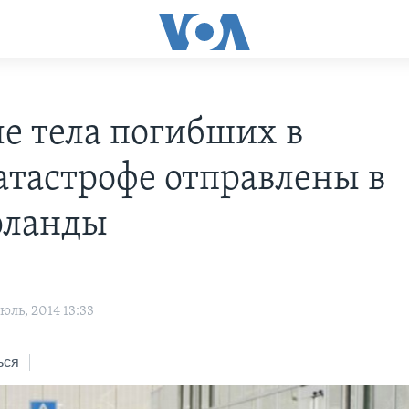
е тела погибших в
атастрофе отправлены в
рланды
ль, 2014 13:33
ься