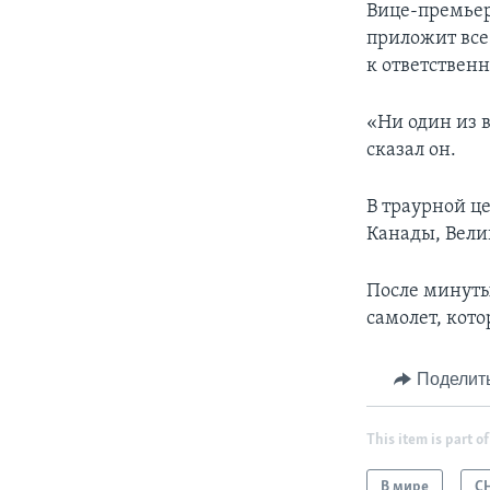
Вице-премьер
приложит все
к ответственн
«Ни один из 
сказал он.
В траурной ц
Канады, Вели
После минуты
самолет, кото
Поделит
This item is part of
В мире
С