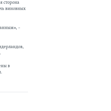
я сторона
ечь виновных
занным», –
идерландов,
.
ены в
ы.