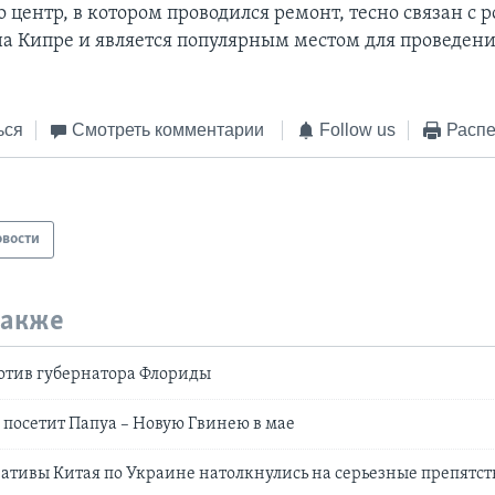
о центр, в котором проводился ремонт, тесно связан с
на Кипре и является популярным местом для проведени
ься
Смотреть комментарии
Follow us
Распе
овости
также
отив губернатора Флориды
н посетит Папуа – Новую Гвинею в мае
тивы Китая по Украине натолкнулись на серьезные препятст