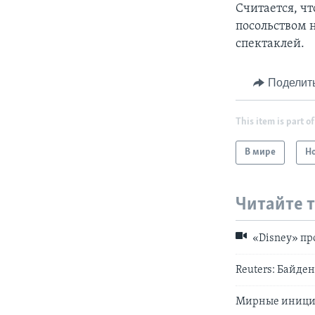
Считается, чт
посольством 
спектаклей.
Поделит
This item is part of
В мире
Н
Читайте 
«Disney» пр
Reuters: Байде
Мирные инициа