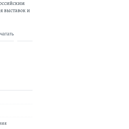
 российским
я выставок и
чатать
вия