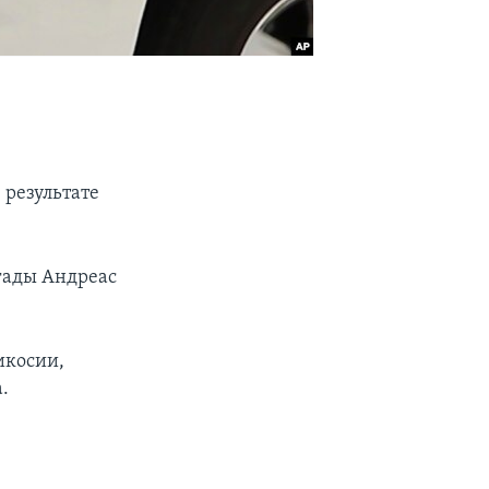
 результате
гады Андреас
икосии,
.