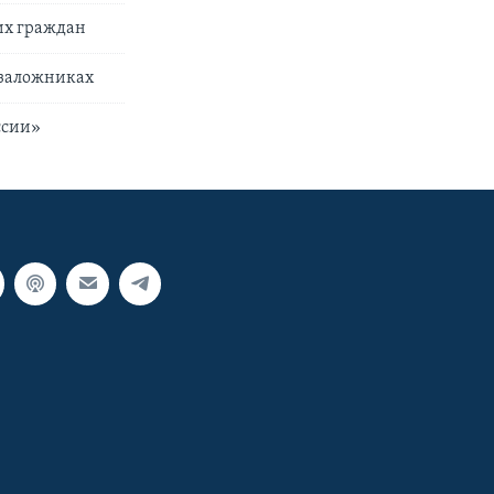
их граждан
 заложниках
ссии»