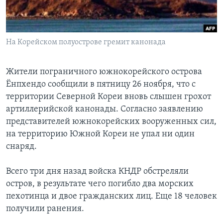
Learning English
На Корейском полуострове гремит канонада
СОЦИАЛЬНЫЕ СЕТИ
Жители пограничного южнокорейского острова
Ёнпхендо сообщили в пятницу 26 ноября, что с
Языки
территории Северной Кореи вновь слышен грохот
артиллерийской канонады. Согласно заявлению
представителей южнокорейских вооруженных сил,
на территорию Южной Кореи не упал ни один
снаряд.
Всего три дня назад войска КНДР обстреляли
остров, в результате чего погибло два морских
пехотинца и двое гражданских лиц. Еще 18 человек
получили ранения.