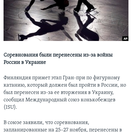
Learning English
СОЦИАЛЬНЫЕ СЕТИ
Языки
Соревнования были перенесены из-за войны
России в Украине
Финляндия примет этап Гран-при по фигурному
катанию, который должен был пройти в России, но
был перенесен из-за ее вторжения в Украину,
сообщил Международный союз конькобежцев
(ISU).
В союзе заявили, что соревнования,
запланированные на 25–27 ноября, перенесены в