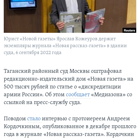
Learning English
СОЦИАЛЬНЫЕ СЕТИ
Юрист «Новой газеты» Ярослав Кожеуров держит
экземпляры журнала «Новая рассказ-газета» в здании
суда, 6 сентября 2022 года
Языки
Таганский районный суд Москвы оштрафовал
редакционно-издательский дом «Новая газета» на
500 тысяч рублей по статье о «дискредитации
армии России». Об этом
сообщает
«Медиазона» со
ссылкой на пресс-службу суда.
Поводом
стало
интервью с протоиереем Андреем
Кордочкиным, опубликованное в декабре прошлого
года в журнале «Новая рассказ-газета». Кордочкин