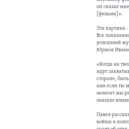
он сказал мн
[фильма]».
Эта картина -
Все показанно
успешный жур
Юрием Иваниш
«Когда на тво
идут захваты
стороне, быть
или если ты м
момент мы ра
оказало влия
Павел расска
войны в полто