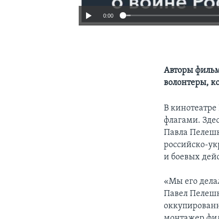
0:00
Авторы филь
волонтеры, к
В кинотеатре
флагами. Зде
Павла Пелешк
российско-укр
и боевых дей
«Мы его дела
Павел Пелешк
оккупированн
монтажер филь