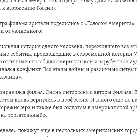
до 5 часов вечера. И благодаря этому дали возможнос
я к вторжению России».
тра фильма зрители поделились с «Голосом Америки»
и от увиденного:
сильная история одного человека, пережившего все эт
ые события, произошедшие в современной истории У
то отличный способ для американской и зарубежной а
начался конфликт. Все этапы войны и различные ситуац
краина».
онравился фильм. Очень интересные авторы фильма. В
потом вновь вернулись в профессию. Я такого еще не в
норежиссера и также был солдатом в американской а
ень трогательный».
еделе» покажут еще в нескольких американских город