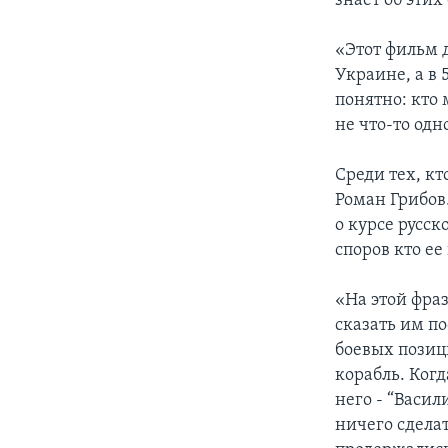
знает об этих
«Этот фильм д
Украине, а в 
понятно: кто 
не что-то одн
Среди тех, к
Роман Грибов
о курсе русск
споров кто ее
«На этой фра
сказать им по
боевых позици
корабль. Когд
него - “Васи
ничего сдела