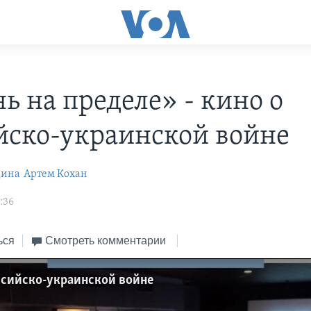
ь на пределе» - кино о
йско-украинской войне
дина
Артем Кохан
:36
ься
Смотреть комментарии
оссийско-украинской войне