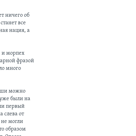
ет ничего об
 станет все
ная нация, а
- и морпех
дарной фразой
ыло много
души можно
а уже были на
ели первый
а слева от
 не могли
то образом