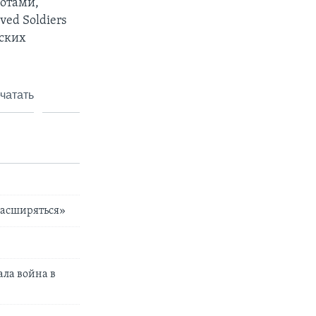
лотами,
ed Soldiers
ских
чатать
расширяться»
ла война в