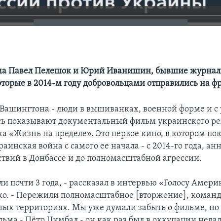
ма Павел Пелешок и Юрий Иванишин, бывшие журнал
оторые в 2014-м году добровольцами отправились на ф
 Вашингтона - люди в вышиванках, военной форме и 
сь показывают документальный фильм украинского р
а «Жизнь на пределе». Это первое кино, в котором по
аинская война с самого ее начала - с 2014-го года, а
ствий в Донбассе и до полномасштабной агрессии.
ли почти 3 года, - рассказал в интервью «Голосу Амер
о. - Пережили полномасштабное [вторжение], команд
ых территориях. Мы уже думали забыть о фильме, но
ма - Пётр Цимбал - он как раз был в оккупации недал