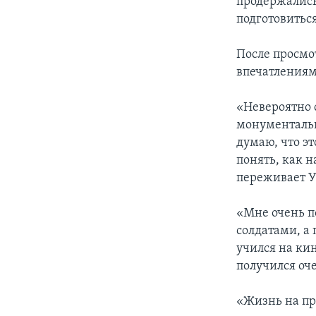
продержались 
подготовитьс
После просмо
впечатлениям
«Невероятно 
монументальн
думаю, что э
понять, как 
переживает У
«Мне очень п
солдатами, а 
учился на ки
получился оч
«Жизнь на пр