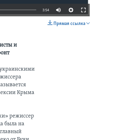
3:54
Прямая ссылка
EMBED
SHARE
исты и
ронт
с украинскими
ежиссера
казывается
ннексии Крыма
ики» режиссер
а была на
 главный
еко от Бучи,