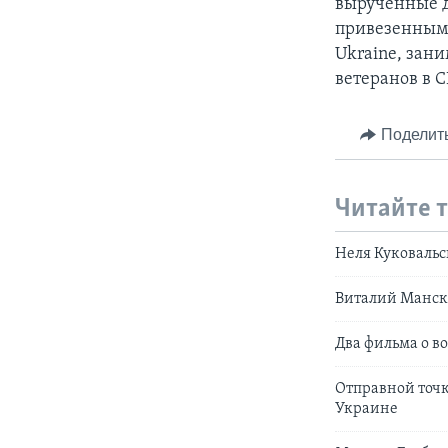
вырученные д
привезенными
Ukraine, зан
ветеранов в 
Поделит
Читайте 
Неля Куковальс
Виталий Мански
Два фильма о в
Отправной точк
Украине