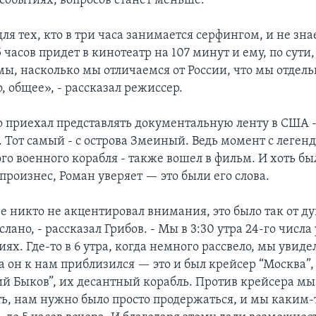
 событиях, вопросов станет меньше.
ля тех, кто в три часа занимается серфингом, и не зна
5 часов придет в кинотеатр на 107 минут и ему, по сути,
мы, насколько мы отличаемся от России, что мы отдель
о, общее», - рассказал режиссер.
то приехал представлять документальную ленту в США 
. Тот самый - с острова Змеиный. Ведь момент с леген
ого военного корабля - также вошел в фильм. И хоть б
 произнес, Роман уверяет — это были его слова.
зе никто не акцентировал внимания, это было так от 
слано, - рассказал Грибов. - Мы в 3:30 утра 24-го числ
ях. Где-то в 6 утра, когда немного рассвело, мы увид
а он к нам приблизился — это и был крейсер “Москва”, 
лий Быков”, их десантный корабль. Против крейсера мы
ть, нам нужно было просто продержаться, и мы каким-