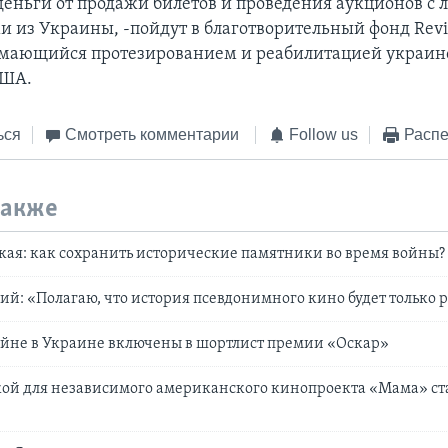
еньги от продажи билетов и проведения аукционов с 
 из Украины, -пойдут в благотворительный фонд Reviv
имающийся протезированием и реабилитацией украин
США.
ься
Смотреть комментарии
Follow us
Распе
также
кая: как сохранить исторические памятники во время войны?
й: «Полагаю, что история псевдонимного кино будет только 
ойне в Украине включены в шортлист премии «Оскар»
ой для независимого американского кинопроекта «Мама» ста