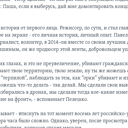
е: Паша, если я выберусь, дай мне домонтировать конц
 история от первого лица. Режиссер, по сути, и стал гл
е на экране - его личная история, личный опыт. Павел
налист, волонтер, в 2014-ом вместе со своим лучшим
иным, он же продюсер этой ленты, добровольцем уш
их глазах, и это не преувеличение, убивают гражданск
вают твою территорию, твою землю, ну ты же можешь о
 “терпилой”, наблюдать за тем, как “орки” убивают и и
ожешь что-то делать - так делай. Мы сделали свои выв
збирались в дронах, мы сделали тогда кое-какие изме
ние на фронт», - вспоминает Пелешко.
зывает - втиснуть на тот момент восемь лет российско
ра часа было сложно. Однако, уверен, после просмотра 