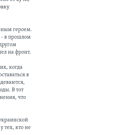
овку
авным героем.
 - в прошлом
 другом
ел на фронт.
их, когда
ставаться в
здеваются,
оды. В тот
нения, что
-украинской
у тех, кто не