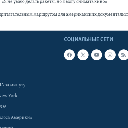
 «Я не умею делать ракеты, но я могу снимать кино»
 притягательным маршрутом для американских документалис
Ы
СОЦИАЛЬНЫЕ СЕТИ
А за минуту
New York
VOA
олоса Америки»