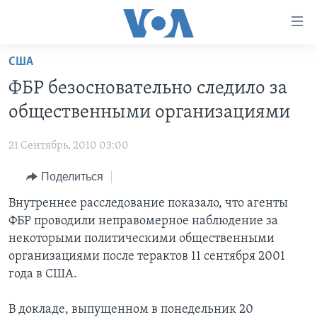
Линки
доступности
Перейти
США
на
ГЛАВНОЕ
ФБР безосновательно следило за
основной
ПРОГРАММЫ
контент
общественными организациями
ПРОЕКТЫ
Перейти
АМЕРИКА
к
21 Сентябрь, 2010 03:00
ЭКСПЕРТИЗА
НОВОСТИ ЗА МИНУТУ
УЧИМ АНГЛИЙСКИЙ
основной
Поделиться
ИНТЕРВЬЮ
ИТОГИ
НАША АМЕРИКАНСКАЯ ИСТОРИЯ
навигации
Перейти
ФАКТЫ ПРОТИВ ФЕЙКОВ
Внутреннее расследование показало, что агенты
ПОЧЕМУ ЭТО ВАЖНО?
А КАК В АМЕРИКЕ?
в
ФБР проводили неправомерное наблюдение за
ЗА СВОБОДУ ПРЕССЫ
ДИСКУССИЯ VOA
АРТЕФАКТЫ
поиск
некоторыми политическими общественными
УЧИМ АНГЛИЙСКИЙ
ДЕТАЛИ
АМЕРИКАНСКИЕ ГОРОДКИ
организациями после терактов 11 сентября 2001
года в США.
ВИДЕО
НЬЮ-ЙОРК NEW YORK
ТЕСТЫ
ПОДПИСКА НА НОВОСТИ
АМЕРИКА. БОЛЬШОЕ ПУТЕШЕСТВИЕ
В докладе, выпущенном в понедельник 20