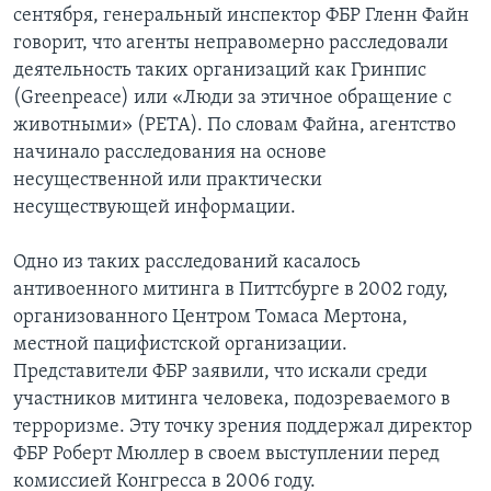
сентября, генеральный инспектор ФБР Гленн Файн
Learning English
говорит, что агенты неправомерно расследовали
деятельность таких организаций как Гринпис
(Greenpeace) или «Люди за этичное обращение с
СОЦИАЛЬНЫЕ СЕТИ
животными» (PETA). По словам Файна, агентство
начинало расследования на основе
несущественной или практически
Языки
несуществующей информации.
Одно из таких расследований касалось
антивоенного митинга в Питтсбурге в 2002 году,
организованного Центром Томаса Мертона,
местной пацифистской организации.
Представители ФБР заявили, что искали среди
участников митинга человека, подозреваемого в
терроризме. Эту точку зрения поддержал директор
ФБР Роберт Мюллер в своем выступлении перед
комиссией Конгресса в 2006 году.