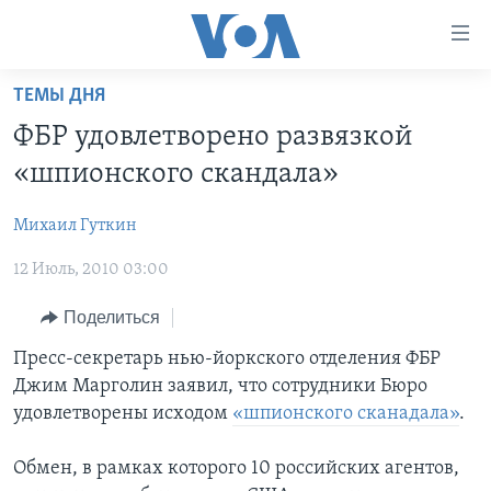
Линки
доступности
Перейти
ТЕМЫ ДНЯ
на
ГЛАВНОЕ
ФБР удовлетворено развязкой
основной
ПРОГРАММЫ
контент
«шпионского скандала»
ПРОЕКТЫ
Перейти
АМЕРИКА
к
Михаил Гуткин
ЭКСПЕРТИЗА
НОВОСТИ ЗА МИНУТУ
УЧИМ АНГЛИЙСКИЙ
основной
12 Июль, 2010 03:00
ИНТЕРВЬЮ
ИТОГИ
НАША АМЕРИКАНСКАЯ ИСТОРИЯ
навигации
Перейти
ФАКТЫ ПРОТИВ ФЕЙКОВ
ПОЧЕМУ ЭТО ВАЖНО?
А КАК В АМЕРИКЕ?
Поделиться
в
ЗА СВОБОДУ ПРЕССЫ
ДИСКУССИЯ VOA
АРТЕФАКТЫ
Пресс-секретарь нью-йоркского отделения ФБР
поиск
Джим Марголин заявил, что сотрудники Бюро
УЧИМ АНГЛИЙСКИЙ
ДЕТАЛИ
АМЕРИКАНСКИЕ ГОРОДКИ
удовлетворены исходом
«шпионского сканадала»
.
ВИДЕО
НЬЮ-ЙОРК NEW YORK
ТЕСТЫ
Обмен, в рамках которого 10 российских агентов,
ПОДПИСКА НА НОВОСТИ
АМЕРИКА. БОЛЬШОЕ ПУТЕШЕСТВИЕ