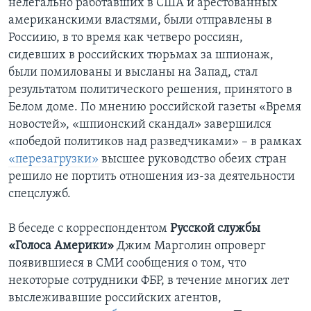
нелегально работавших в США и арестованных
американскими властями, были отправлены в
Learning English
Россиию, в то время как четверо россиян,
сидевших в российских тюрьмах за шпионаж,
СОЦИАЛЬНЫЕ СЕТИ
были помилованы и высланы на Запад, стал
результатом политического решения, принятого в
Белом доме. По мнению российской газеты «Время
новостей», «шпионский скандал» завершился
Языки
«победой политиков над разведчиками» – в рамках
«перезагрузки»
высшее руководство обеих стран
решило не портить отношения из-за деятельности
спецслужб.
В беседе с корреспондентом
Русской службы
«Голоса Америки»
Джим Марголин опроверг
появившиеся в СМИ сообщения о том, что
некоторые сотрудники ФБР, в течение многих лет
выслеживавшие российских агентов,