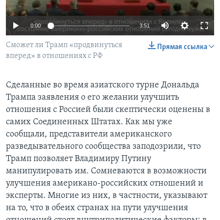
Learning English
0:00
3:51
СОЦИАЛЬНЫЕ СЕТИ
Сможет ли Трамп «продвинуться
Прямая ссылка
вперед» в отношениях с РФ
Сделанные во время азиатского турне Дональда
Языки
Трампа заявления о его желании улучшить
отношения с Россией были скептически оценены в
самих Соединенных Штатах. Как мы уже
сообщали, представители американского
разведывательного сообщества заподозрили, что
Трамп позволяет Владимиру Путину
манипулировать им. Сомневаются в возможности
улучшения американо-российских отношений и
эксперты. Многие из них, в частности, указывают
на то, что в обеих странах на пути улучшения