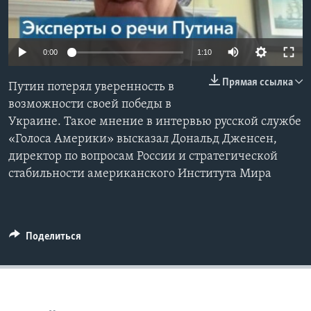
Learning English
0:00
1:10
СОЦИАЛЬНЫЕ СЕТИ
Прямая ссылка
Путин потерял уверенность в
возможности своей победы в
Украине. Такое мнение в интервью русской службе
Языки
«Голоса Америки» высказал Дональд Дженсен,
директор по вопросам России и стратегической
стабильности американского Института Мира
Поделиться