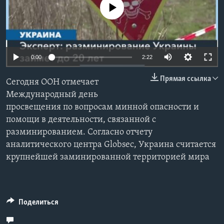
No media source currently available
Learning English
СОЦИАЛЬНЫЕ СЕТИ
0:00
2:22
Прямая ссылка
Сегодня ООН отмечает
Языки
Международный день
просвещения по вопросам минной опасности и
помощи в деятельности, связанной с
разминированием. Согласно отчету
аналитического центра Globsec, Украина считается
крупнейшей заминированной территорией мира
Поделиться