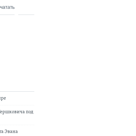
чатать
ире
Гершковича под
та Эвана