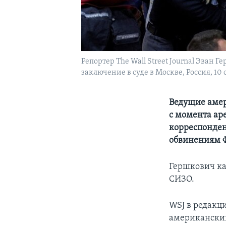
Репортер The Wall Street Journal Эван
заключение в суде в Москве, Россия, 10 
Ведущие амер
с момента ар
корреспондент
обвинениям Ф
Гершкович ка
СИЗО.
WSJ в редакц
американский