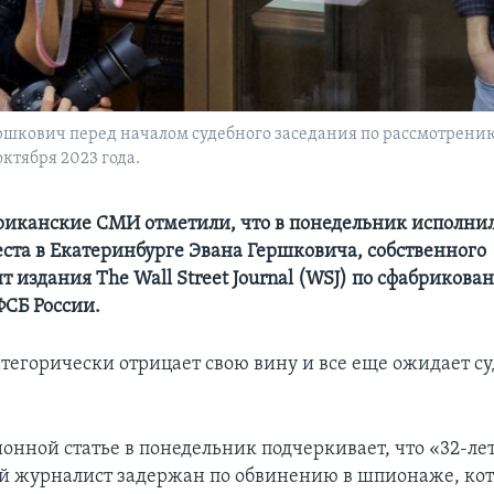
 Гершкович перед началом судебного заседания по рассмотрен
октября 2023 года.
иканские СМИ отметили, что в понедельник исполнил
еста в Екатеринбурге Эвана Гершковича, собственного
 издания The Wall Street Journal (WSJ) по сфабриков
СБ России.
тегорически отрицает свою вину и все еще ожидает су
ионной статье в понедельник подчеркивает, что «32-л
 журналист задержан по обвинению в шпионаже, кот