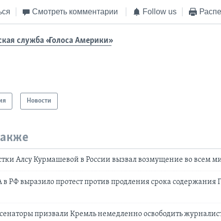
ься
Смотреть комментарии
Follow us
Распе
ская служба «Голоса Америки»
ия
Новости
также
тки Алсу Курмашевой в России вызвал возмущение во всем м
 в РФ выразило протест против продления срока содержания 
сенаторы призвали Кремль немедленно освободить журналис