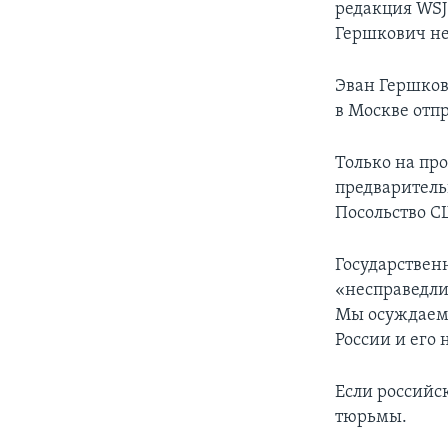
редакция WSJ
Гершкович не
Эван Гершков
в Москве отпр
Только на пр
предваритель
Посольство С
Государствен
«несправедли
Мы осуждаем 
России и его
Если российс
тюрьмы.