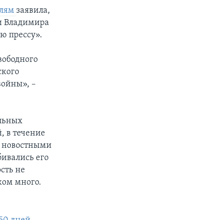
елям
заявила,
ии Владимира
ю прессу».
свободного
ского
войны», –
ельных
, в течение
ми новостными
ивались его
сть не
ком много.