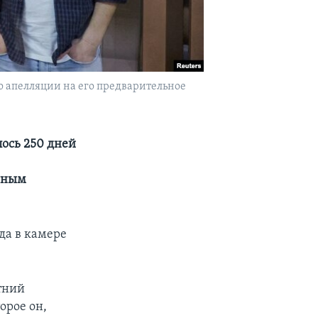
ию апелляции на его предварительное
ось 250 дней
анным
да в камере
етний
орое он,