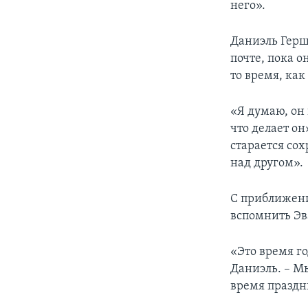
него».
Даниэль Гершк
почте, пока о
то время, как
«Я думаю, он 
что делает он
старается со
над другом».
С приближен
вспомнить Эва
«Это время го
Даниэль. – М
время праздн