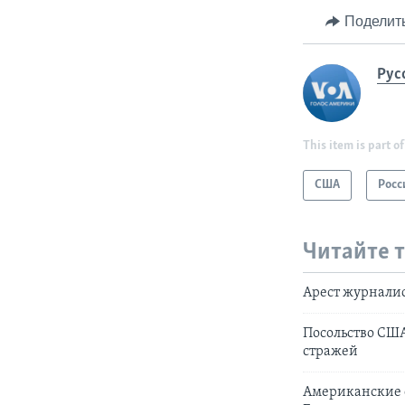
Поделит
Рус
This item is part of
США
Росс
Читайте 
Арест журналис
Посольство США
стражей
Американские 