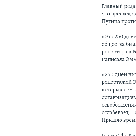
Главный реда
что преследо
Путина проти
«Это 250 дней
общества был
репортера в 
написала Эмм
«250 дней чи
репортажей Э
которых семья
организациям
освобождения,
ослабевает, –
Пришло время