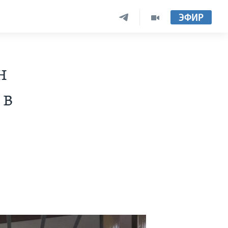
ЭФИР
н
 в