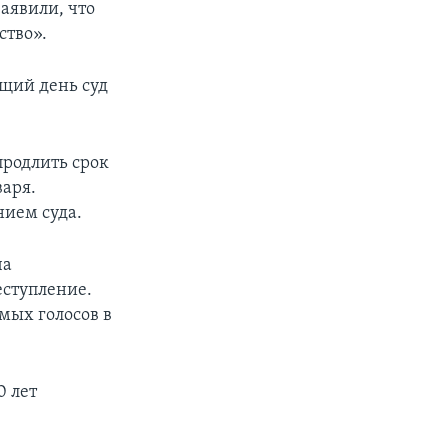
аявили, что
ство».
ющий день суд
продлить срок
аря.
нием суда.
ча
еступление.
ых голосов в
0 лет