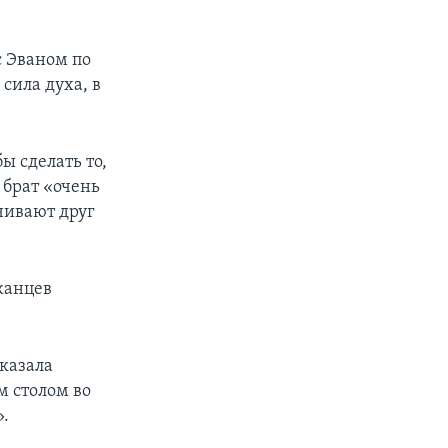
с Эваном по
 сила духа, в
ы сделать то,
х брат «очень
чивают друг
канцев
сказала
м столом во
».