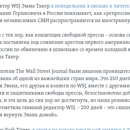
ктор WSJ Эмма Такер
в понедельник в письме к читат
вание Гершковича в России показывает, как «репресс
в независимых СМИ распространяются на иностранну
 с тех пор, как концепция свободной прессы – основа 
а поставлена под сомнение арестом первого американ
России по обвинению в шпионаже со времен холодной 
а Такер.
татели The Wall Street Journal были лишены проницат
вана об одной из важнейших стран мира. Это 250 дней
 Эвана, его друзья и коллеги по WSJ, вместе с други
и и защитниками свободы прессы, безостановочно доб
 и эта цель до сих пор не достигнута, но наша решимо
 отметила главный редактор WSJ. – 250 дней – это слиш
 вернуть Эвана домой».