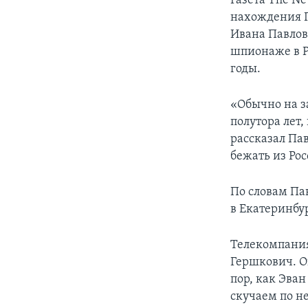
Газета The Ne
нахождения Г
Ивана Павлов
шпионаже в Р
годы.
«Обычно на з
полутора лет,
рассказал Па
бежать из Рос
По словам Пав
в Екатеринбур
Телекомпания
Гершкович. 
пор, как Эван
скучаем по н