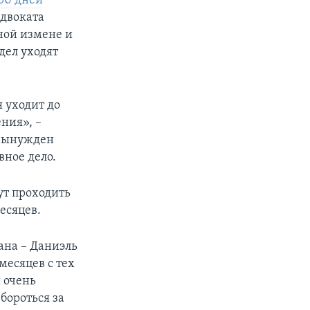
250 дней
адвоката
ной измене и
дел уходят
 уходит до
ения», –
 вынужден
вное дело.
ут проходить
есяцев.
ана – Даниэль
месяцев с тех
ы очень
бороться за