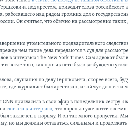
w York Times,
в статье по поводу печальной отметки в 
ершковича под арестом, приводит слова российского 
а, работавшего над рядом громких дел о государствен
оссии. Он считает, что обычно на рассмотрение таких 
авершение утомительного предварительного следствия
 прежде чем такие дела передаются в суд для рассмотр
влов в интервью The New York Times. Сам адвокат был
сии после того, как против него было возбуждено уголо
лова, слушания по делу Гершковича, скорее всего, буд
ге, где журналист был арестован, и займут до шести м
 СNN пригласила в свой эфир в понедельник сестру Эв
Она
сказала в интервью,
что «прошло уже почти восемь 
 был заключен в тюрьму. И он так много пропустил. М
ему, но мы должны оставаться сильными и продолжать 