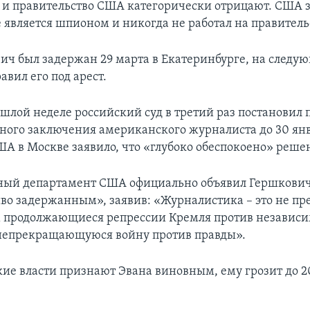
 и правительство США категорически отрицают. США з
 является шпионом и никогда не работал на правитель
ич был задержан 29 марта в Екатеринбурге, на следу
авил его под арест.
ошлой неделе российский суд в третий раз постановил 
ного заключения американского журналиста до 30 янв
ША в Москве заявило, что «глубоко обеспокоено» реше
ный департамент США официально объявил Гершкови
во задержанным», заявив: «Журналистика – это не пр
продолжающиеся репрессии Кремля против независим
 непрекращающуюся войну против правды».
кие власти признают Эвана виновным, ему грозит до 2